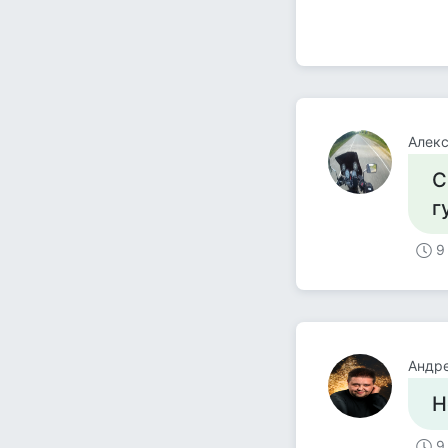
Алек
С
г
9
Андре
Н
9