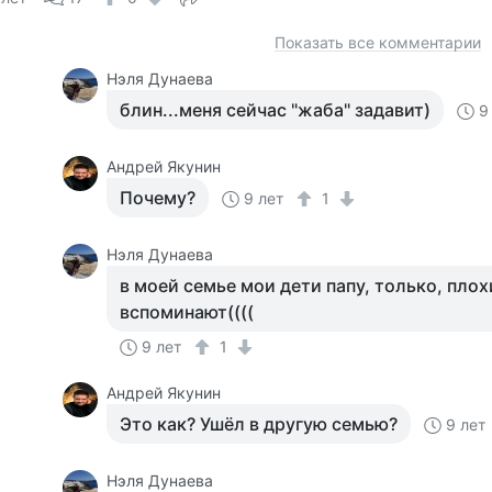
Показать все комментарии
Нэля Дунаева
блин...меня сейчас "жаба" задавит)
9
Андрей Якунин
Почему?
9 лет
1
Нэля Дунаева
в моей семье мои дети папу, только, пло
вспоминают((((
9 лет
1
Андрей Якунин
Это как? Ушёл в другую семью?
9 лет
Нэля Дунаева