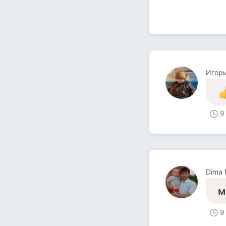
Игорь
9
Dima 
м
9