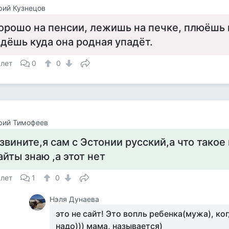
рий Кузнецов
орошо на пенсии, лежишь на печке, плюёшь в
дёшь куда она родная упадёт.
 лет
0
0
рий Тимофеев
звините,я сам с Эстонии русский,а что тако
айты знаю ,а этот нет
 лет
1
0
Нэля Дунаева
это не сайт! Это вопль ребенка(мужа), ко
надо))) мама, называется)