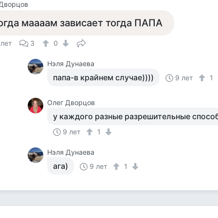
 Дворцов
огда маааам зависает тогда ПАПА
 лет
3
0
Нэля Дунаева
папа-в крайнем случае))))
9 лет
1
Олег Дворцов
у каждого разные разрешительные спосо
9 лет
1
Нэля Дунаева
ага)
9 лет
1