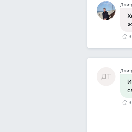
Дмит
Х
ж
9
Дмит
ДТ
И
с
9