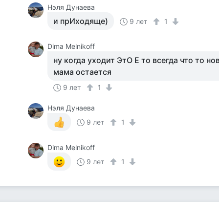
Нэля Дунаева
и прИходяще)
9 лет
1
Dima Melnikoff
ну когда уходит ЭтО Е то всегда что то нов
мама остается
9 лет
1
Нэля Дунаева
9 лет
1
Dima Melnikoff
9 лет
1