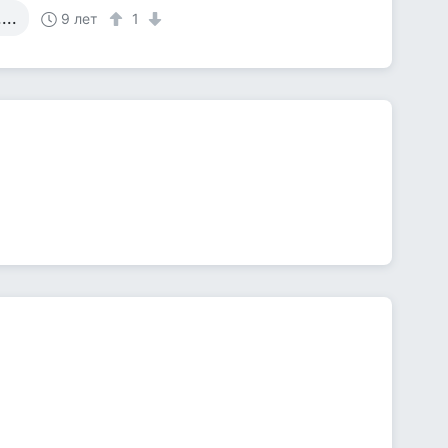
...
9 лет
1