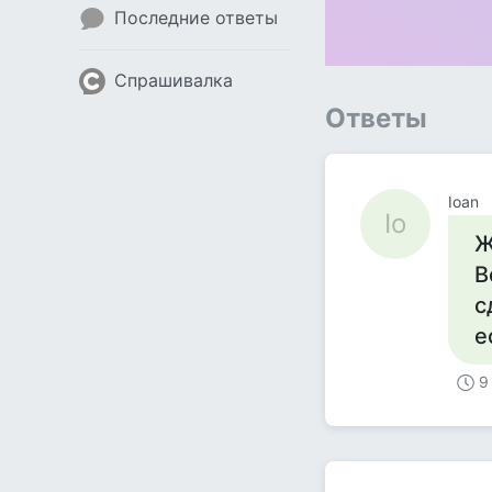
Последние ответы
Спрашивалка
Ответы
Ioan
Io
Ж
В
с
е
9