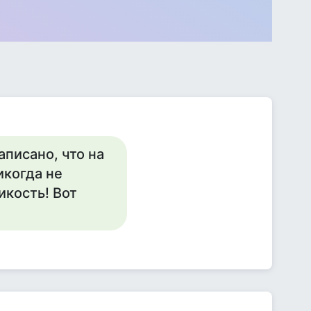
аписано, что на
икогда не
икость! Вот