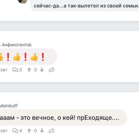
сейчас-да...а так-вылетел из своей семьи.
 Анфиногентов
 лет
0
0
Melnikoff
ааам - это вечное, о кей! прЕходяще....
 лет
4
0