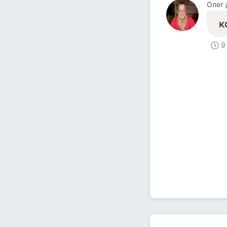
Олег
к
9