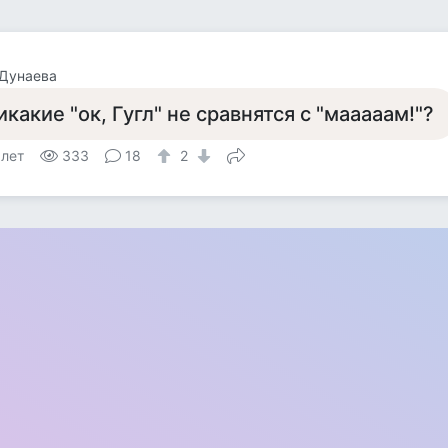
 Дунаева
икакие "ок, Гугл" не сравнятся с "мааааам!"?
 лет
333
18
2