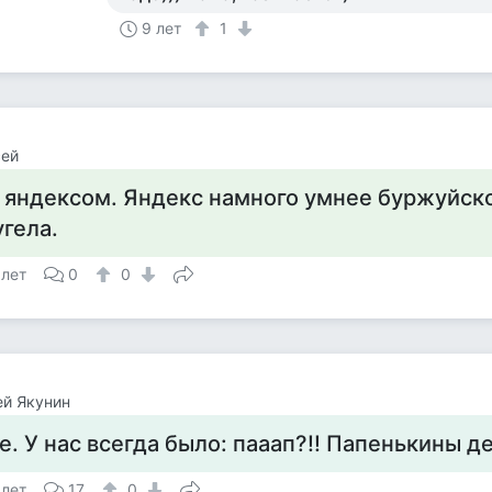
9 лет
1
сей
 яндексом. Яндекс намного умнее буржуйско
угела.
 лет
0
0
й Якунин
е. У нас всегда было: пааап?!! Папенькины д
 лет
17
0