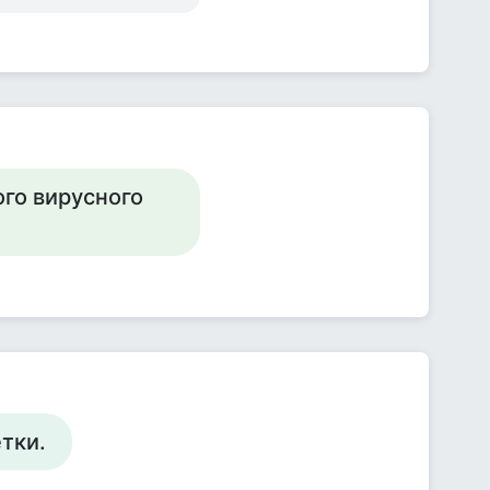
го вирусного
етки.