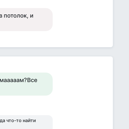
 потолок, и
е мааааам?Все
гда что-то найти