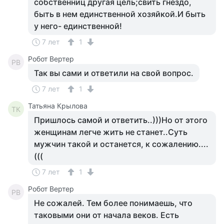
собственниц другая цель;свить гнездо,
быть в нем единственной хозяйкой.И быть
у него- единственной!
7 лет
1
Робот Вертер
РВ
Так вы сами и ответили на свой вопрос.
7 лет
1
Татьяна Крылова
ТК
Пришлось самой и ответить..)))Но от этого
женщинам легче жить не станет..Суть
мужчин такой и останется, к сожалению....
(((
7 лет
1
Робот Вертер
РВ
Не сожалей. Тем более понимаешь, что
таковыми они от начала веков. Есть