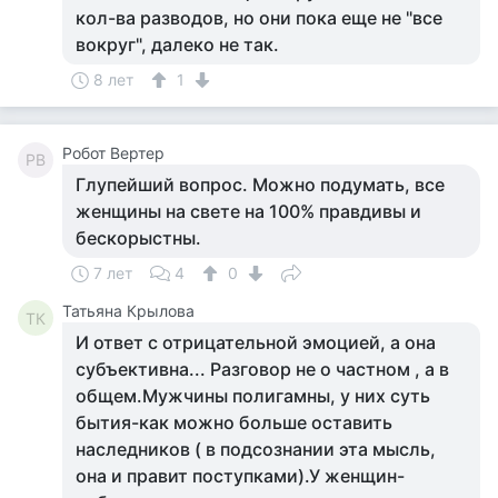
кол-ва разводов, но они пока еще не "все
вокруг", далеко не так.
8 лет
1
Робот Вертер
РВ
Глупейший вопрос. Можно подумать, все
женщины на свете на 100% правдивы и
бескорыстны.
7 лет
4
0
Татьяна Крылова
ТК
И ответ с отрицательной эмоцией, а она
субъективна... Разговор не о частном , а в
общем.Мужчины полигамны, у них суть
бытия-как можно больше оставить
наследников ( в подсознании эта мысль,
она и правит поступками).У женщин-