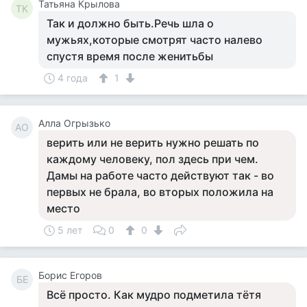
Татьяна Крылова
ТК
Так и должно быть.Речь шла о
мужьях,которые смотрят часто налево
спустя время после женитьбы
4 года
1
Алла Огрызько
АО
верить или не верить нужно решать по
каждому человеку, пол здесь при чем.
Дамы на работе часто действуют так - во
первых не брала, во вторых положила на
место
5 лет
0
0
Борис Егоров
БЕ
Всё просто. Как мудро подметила тётя