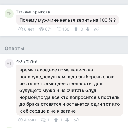
Татьяна Крылова
ТК
Почему мужчине нельзя верить на 100 % ?
8 лет
871
168
0
Ответы
Я-За Тобой
ЯТ
время такое,все помешались на
половухе,девушкам надо бы беречь свою
честь,не только девственность ,для
будущего мужа и не считать блуд
нормой,тогда все кто попросится в постель
до брака отсеятся и останется один тот кто
к её сердце а не к вагине
4 года
1
1