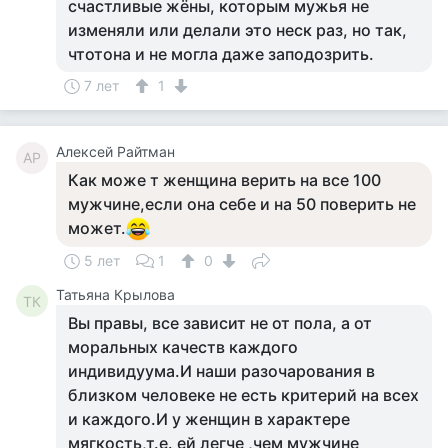
счастливые жёны, которым мужья не
изменяли или делали это неск раз, но так,
чтотона и не могла даже заподозрить.
7 лет
1
Алексей Райтман
АР
Как може т женщина верить на все 100
мужчине,если она себе и на 50 поверить не
может.
5 лет
1
0
Татьяна Крылова
ТК
Вы правы, все зависит не от пола, а от
моральных качеств каждого
индивидуума.И наши разочарования в
близком человеке не есть критерий на всех
и каждого.И у женщин в характере
мягкость,т.е. ей легче ,чем мужчине