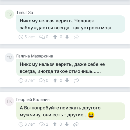
Timur Sa
TS
Никому нельзя верить. Человек
заблуждается всегда, так устроен мозг.
5 лет
0
0
Галина Мазяркина
ГМ
Никому нельзя верить, даже себе не
всегда, иногда такое отмочишь......
6 лет
0
0
Георгий Калинин
ГК
А Вы попробуйте поискать другого
мужчину, они есть - другие...
6 лет
2
0