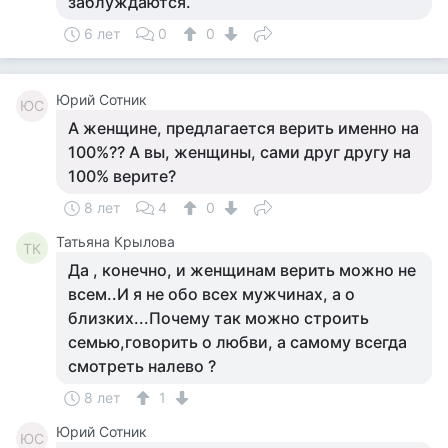
заблуждаются.
6 лет
0
0
Юрий Сотник
ЮС
А женщине, предлагается верить именно на
100%?? А вы, женщины, сами друг другу на
100% верите?
8 лет
4
0
Татьяна Крылова
ТК
Да , конечно, и женщинам верить можно не
всем..И я не обо всех мужчинах, а о
близких...Почему так можно строить
семью,говорить о любви, а самому всегда
смотреть налево ?
8 лет
1
Юрий Сотник
ЮС