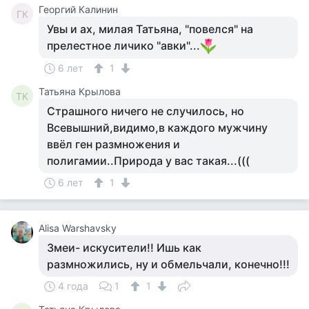
Георгий Калинин
ГК
Увы и ах, милая Татьяна, "повелся" на
прелестное личико "авки"...
6 лет
1
Татьяна Крылова
ТК
Страшного ничего не случилось, но
Всевышний,видимо,в каждого мужчину
ввёл ген размножения и
полигамии..Природа у вас такая...(((
6 лет
1
Alisa Warshavsky
Змеи- искусители!! Ишь как
размножились, ну и обмельчали, конечно!!!
4 года
1
1