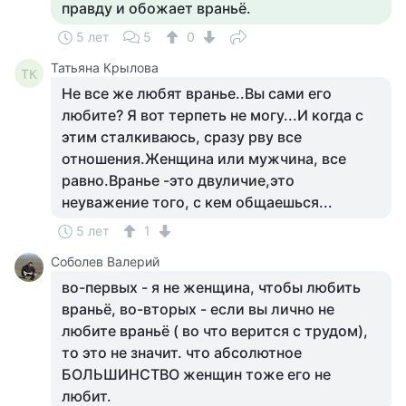
правду и обожает враньё.
5 лет
5
0
Татьяна Крылова
ТК
Не все же любят вранье..Вы сами его
любите? Я вот терпеть не могу...И когда с
этим сталкиваюсь, сразу рву все
отношения.Женщина или мужчина, все
равно.Вранье -это двуличие,это
неуважение того, с кем общаешься...
5 лет
1
Соболев Валерий
во-первых - я не женщина, чтобы любить
враньё, во-вторых - если вы лично не
любите враньё ( во что верится с трудом),
то это не значит. что абсолютное
БОЛЬШИНСТВО женщин тоже его не
любит.