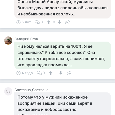
Соня с Малой Арнаутской, мужчины
бывают двух видов : сволочь обыкновенная
и необыкновенная сволочь...
5 лет
0
0
Валерий Егов
Ни кому нельзя верить на 100%. Я её
спрашиваю:" У тебя всё хорошо?" Она
отвечает утвердительно, а сама понимает,
что прокладка промокла....
4 года
0
1
Светлана_Светлана
Св
Потому что у мужчин искаженное
восприятие вещей, они сами верят в
искажение и добросовестно