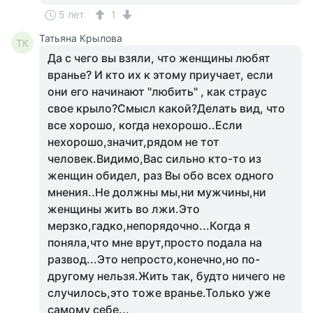
5 лет
1
Татьяна Крылова
ТК
Да с чего вы взяли, что женщины любят
вранье? И кто их к этому приучает, если
они его начинают "любить" , как страус
свое крыло?Смысл какой?Делать вид, что
все хорошо, когда нехорошо..Если
нехорошо,значит,рядом не тот
человек.Видимо,Вас сильно кто-то из
женщин обидел, раз Вы обо всех одного
мнения..Не должны мы,ни мужчины,ни
женщины жить во лжи.Это
мерзко,гадко,непорядочно...Когда я
поняла,что мне врут,просто подала на
развод...Это непросто,конечно,но по-
другому нельзя.Жить так, будто ничего не
случилось,это тоже вранье.Только уже
самому себе...