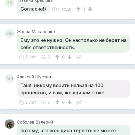
Татьяна Крылова
ТК
Согласна!)
4 года
1
Жанна Макаренко
ЖМ
Ему это не нужно. Он настолько не берет на
себя ответственность.
6 лет
0
0
Алексей Шустин
АШ
Таня, никому верить нельзя на 100
процентов, и вам, женщинам тоже
5 лет
0
0
Соболев Валерий
потому, что женщина терпеть не может