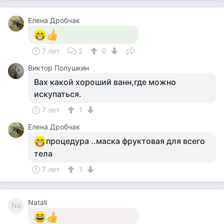
Елена Дробчак
7 лет
2
0
Виктор Полушкин
Вах какой хороший ванн,где можно
искупаться.
7 лет
1
Елена Дробчак
процедура ..маска фруктовая для всего
тела
7 лет
1
Natali
Na