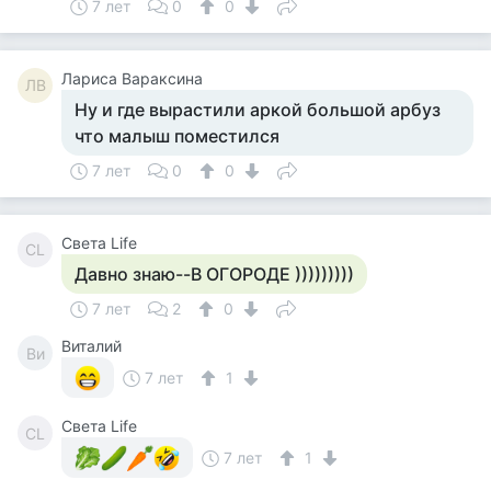
7 лет
0
0
Лариса Вараксина
ЛВ
Ну и где вырастили аркой большой арбуз
что малыш поместился
7 лет
0
0
Света Life
СL
Давно знаю--В ОГОРОДЕ )))))))))
7 лет
2
0
Виталий
Ви
7 лет
1
Света Life
СL
7 лет
1