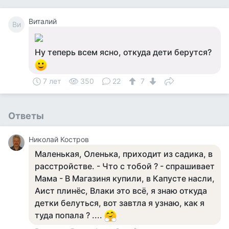
Виталий
Ви
Ну теперь всем ясно, откуда дети берутся?
7 лет
350
22
7
Ответы
Николай Костров
Маленькая, Оленька, приходит из садика, в
расстройстве. - Что с тобой ? - спрашивает
Мама - В Магазиня купили, в Капусте насли,
Аист плинёс, Влаки это всё, я знаю откуда
детки белуться, вот завтла я узнаю, как я
туда попала ? ....