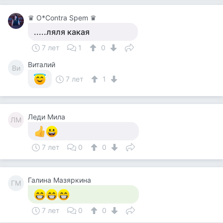
♛ О*Contra Spem ♛
.....ляля какая
7 лет
1
0
Виталий
Ви
7 лет
1
Леди Мила
ЛМ
7 лет
0
0
Галина Мазяркина
ГМ
7 лет
0
0