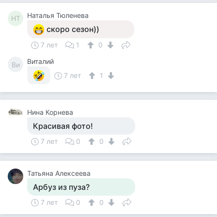
Наталья Тюленева
НТ
скоро сезон))
7 лет
1
0
Виталий
Ви
7 лет
1
Нина Корнева
Красивая фото!
7 лет
0
0
Татьяна Алексеева
Арбуз из пуза?
7 лет
0
0