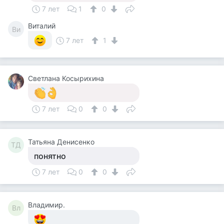
7 лет
1
0
Виталий
Ви
7 лет
1
Светлана Косырихина
7 лет
0
0
Татьяна Денисенко
ТД
понятно
7 лет
0
0
Владимир.
Вл