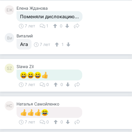
Елена Жданова
ЕЖ
Поменяли дислокацию...
7 лет
1
0
Виталий
Ви
Ага
7 лет
1
Slawa Zil
SZ
7 лет
0
0
Наталья Самойленко
НС
7 лет
0
0