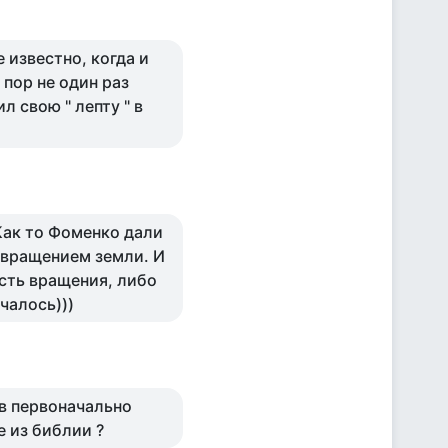
е известно, когда и
 пор не один раз
 свою " лепту " в
Как то Фоменко дали
с вращением земли. И
ость вращения, либо
чалось)))
ков первоначально
е из библии ?