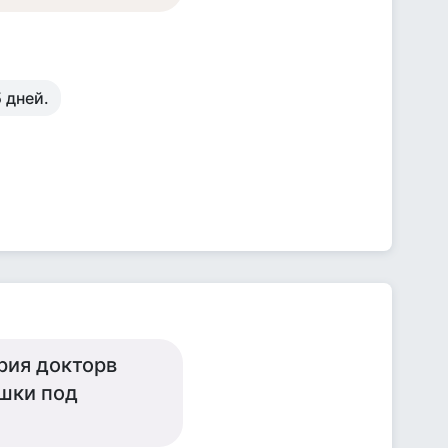
 дней.
ория докторв
ушки под