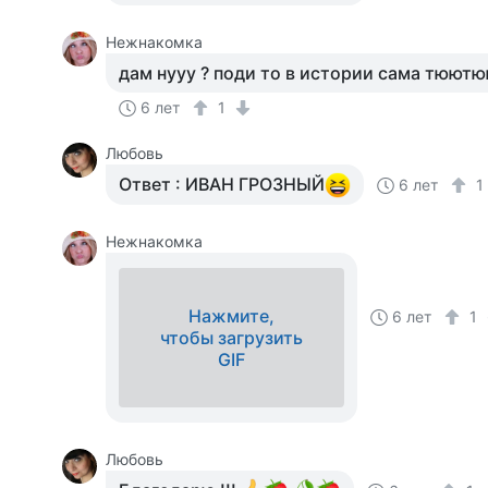
Нежнакомка
дам нууу ? поди то в истории сама тюютю
6 лет
1
Любовь
Ответ : ИВАН ГРОЗНЫЙ
6 лет
Нежнакомка
Нажмите,
6 лет
1
чтобы загрузить
GIF
Любовь