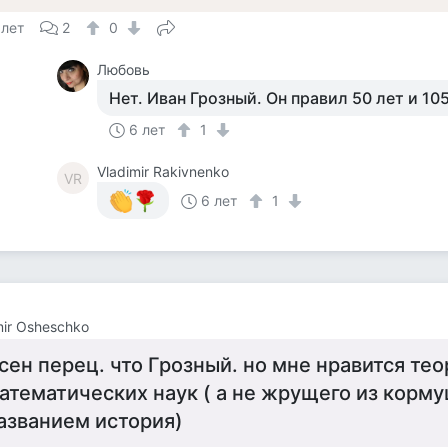
 лет
2
0
Любовь
Нет. Иван Грозный. Он правил 50 лет и 105
6 лет
1
Vladimir Rakivnenko
VR
6 лет
1
mir Osheschko
сен перец. что Грозный. но мне нравится те
атематических наук ( а не жрущего из корм
азванием история)