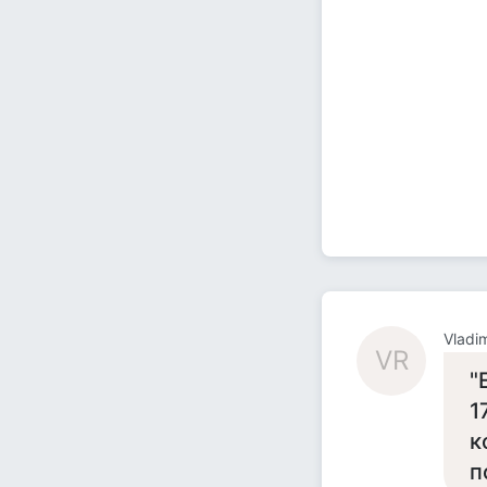
Vladi
VR
"
1
к
п