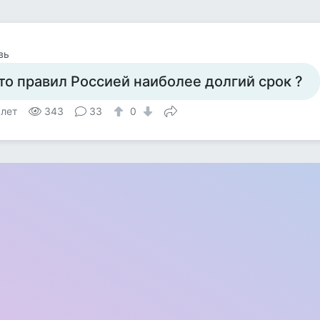
вь
то правил Россией наиболее долгий срок ?
 лет
343
33
0