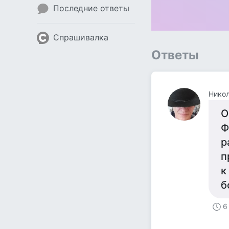
Последние ответы
Спрашивалка
Ответы
Нико
О
Ф
р
п
к
б
6