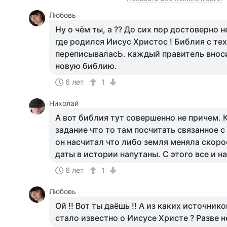
Любовь
Ну о чём ты, а ?? До сих пор достоверно н
где родился Иисус Христос ! Библия с тех
переписываласЬ. каждый правитель вносил
новую библию.
6 лет
1
Николай
А вот библия тут совершенно не причем. 
задание что то там посчитать связанное 
он насчитал что либо земля меняла скор
даты в истории напутаны. С этого все и на
6 лет
1
Любовь
Ой !! Вот ты даёшь !! А из каких источни
стало известно о Иисусе Христе ? Разве н