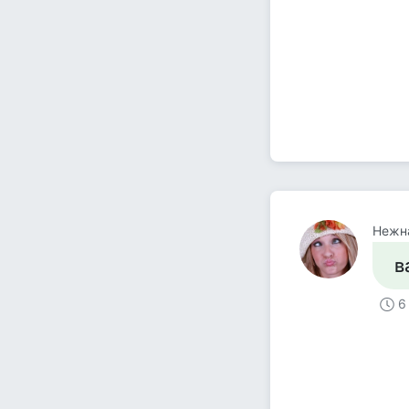
Нежн
в
6