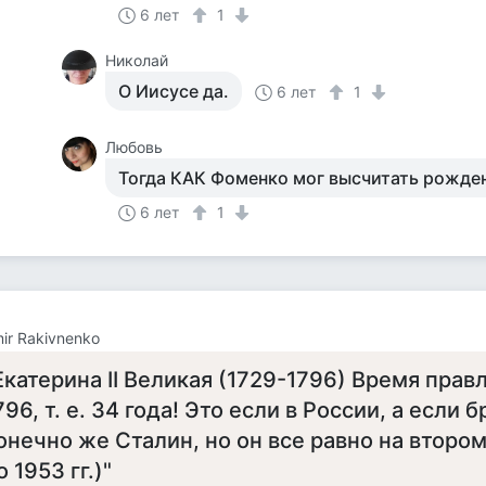
6 лет
1
Николай
О Иисусе да.
6 лет
1
Любовь
Тогда КАК Фоменко мог высчитать рожден
6 лет
1
mir Rakivnenko
Екатерина II Великая (1729-1796) Время пра
796, т. е. 34 года! Это если в России, а если 
онечно же Сталин, но он все равно на втором
о 1953 гг.)"