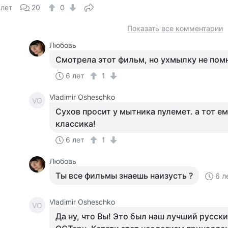
 лет
20
0
Показать все комментарии
Любовь
Смотрела этот фильм, но ухмылку не помн
6 лет
1
Vladimir Osheschko
VO
Сухов просит у мытника пулемет. а тот е
классика!
6 лет
1
Любовь
Ты все фильмы знаешь наизусть ?
6 л
Vladimir Osheschko
VO
Да ну, что Вы! Это был наш лучший русски