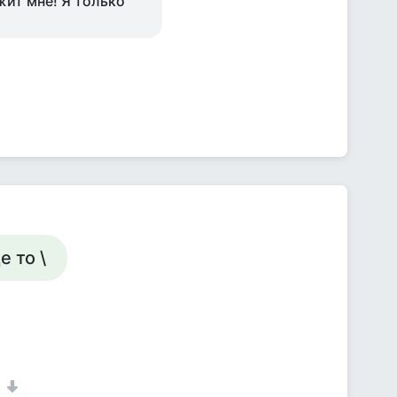
жит мне! Я только
е то \
1