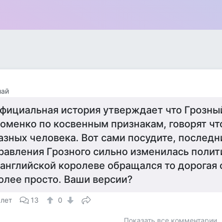
лай
фициальная история утверждает что Грозный
оменко по косвенным признакам, говорят чт
азных человека. Вот сами посудите, последн
равления Грозного сильно изменилась полити
 английской королеве обращался то дорогая 
олее просто. Ваши версии?
 лет
13
0
Показать все комментарии