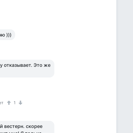
ю )))
му отказывает. Это же
ет
1
й вестерн. скорее