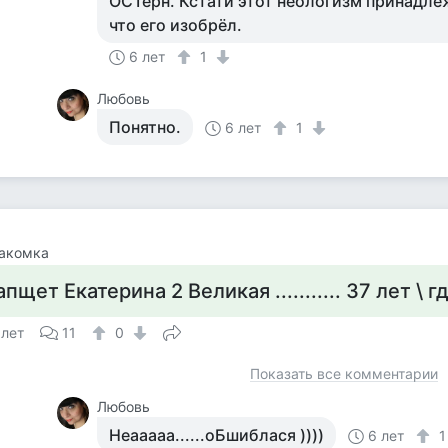
ОСТерн. Кстати этот неологизм принадле
что его изобрёл.
6 лет
1
Любовь
Понятно.
6 лет
1
акомка
апщет Екатерина 2 Великая ........... 37 лет \ гд
 лет
11
0
Показать все комментарии
Любовь
Неааааа......оБшиблася ))))
6 лет