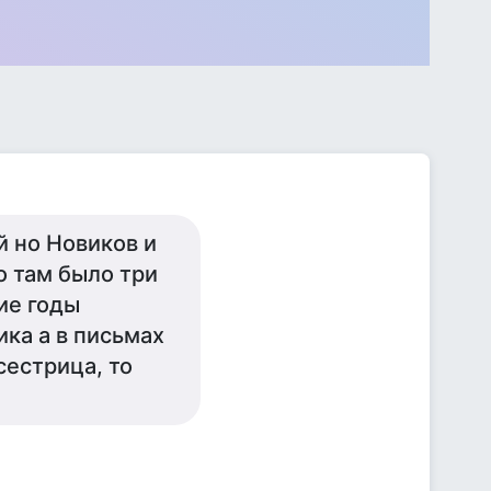
 но Новиков и
о там было три
ие годы
ка а в письмах
сестрица, то