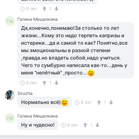
9 лет
1
Галина Мешалкина
ГМ
Да,конечно,понимаю!За столько то лет
жизни...Кому это надо терпеть капризы и
истерики...да и самой то как? Понятно,все
мы эмоциональны в разной степени
,правда.но владеть собой,надо учиться.
Чего то сумбурно написала как-то...день у
меня "нелётный" ,просто...
9 лет
1
Sirozha
Нормально всё)
9 лет
1
Галина Мешалкина
ГМ
Ну и чудесно!
9 лет
1