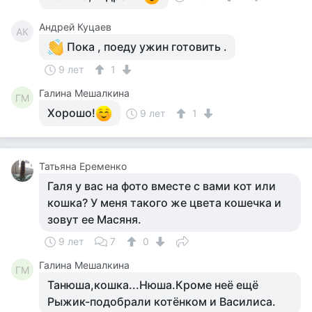
Андрей Куцаев
АК
Пока , поеду ужин готовить .
9 лет
1
Галина Мешалкина
ГМ
Хорошо!
9 лет
1
Татьяна Еременко
Галя у вас на фото вместе с вами кот или
кошка? У меня такого же цвета кошечка и
зовут ее Масяня.
9 лет
7
0
Галина Мешалкина
ГМ
Танюша,кошка...Нюша.Кроме неё ещё
Рыжик-подобрали котёнком и Василиса.