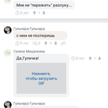
Мне не "пережить" разлуку...
9 лет
1
Гульнара Гульнара
с ним не поспоришь
9 лет
3
0
Галина Мешалкина
ГМ
Да,Гулечка!
9 лет
1
Нажмите,
чтобы загрузить
GIF
Гульнара Гульнара