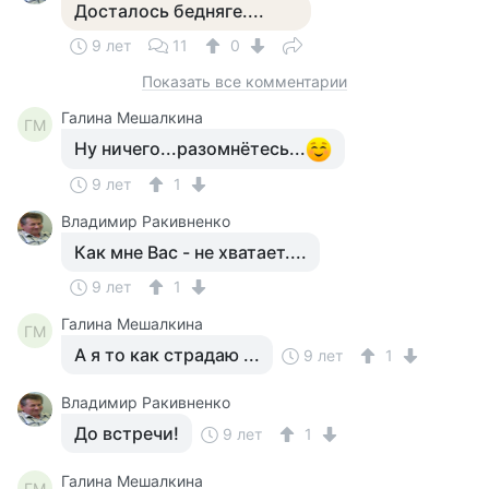
Досталось бедняге....
9 лет
11
0
Показать все комментарии
Галина Мешалкина
ГМ
Ну ничего...разомнётесь...
9 лет
1
Владимир Ракивненко
Как мне Вас - не хватает....
9 лет
1
Галина Мешалкина
ГМ
А я то как страдаю ...
9 лет
1
Владимир Ракивненко
До встречи!
9 лет
1
Галина Мешалкина
ГМ