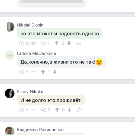
Nikolai Glonin
но это может и надоесть однако
9 лет
1
0
Галина Мешалкина
ГМ
Да,конечно,в жизни это не так!
9 лет
1
Silaev Nikolai
И не долго это проживёт.
9 лет
0
0
Владимир Ракивненко