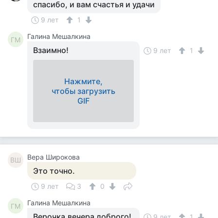
спасибо, и вам счастья и удачи
9 лет
1
Галина Мешалкина
ГМ
Взаимно!
9 лет
1
Нажмите,
чтобы загрузить
GIF
Вера Широкова
ВШ
Это точно.
9 лет
3
0
Галина Мешалкина
ГМ
Верочка,вечера доброго!
9 лет
1