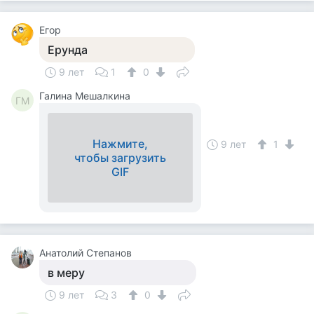
Егор
Ерунда
9 лет
1
0
Галина Мешалкина
ГМ
Нажмите,
9 лет
1
чтобы загрузить
GIF
Анатолий Степанов
в меру
9 лет
3
0