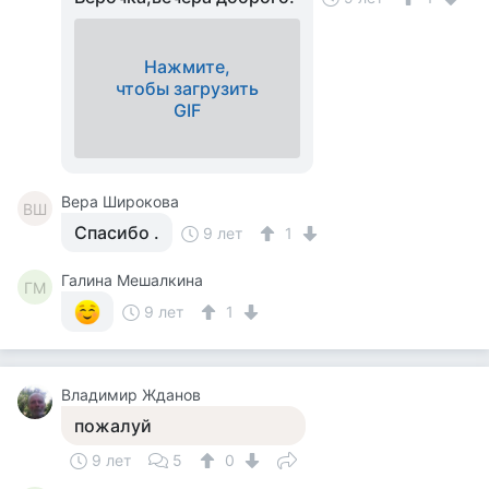
Нажмите,
чтобы загрузить
GIF
Вера Широкова
ВШ
Спасибо .
9 лет
1
Галина Мешалкина
ГМ
9 лет
1
Владимир Жданов
пожалуй
9 лет
5
0