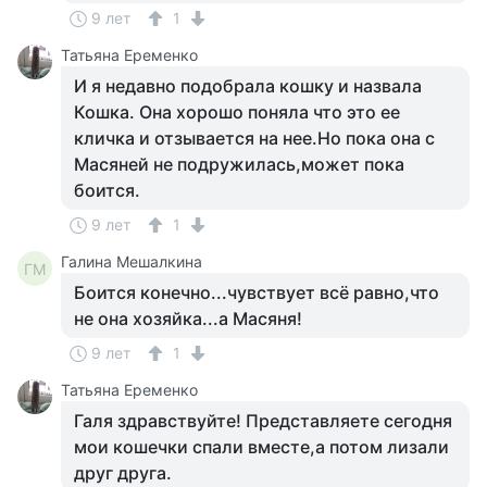
9 лет
1
Татьяна Еременко
И я недавно подобрала кошку и назвала
Кошка. Она хорошо поняла что это ее
кличка и отзывается на нее.Но пока она с
Масяней не подружилась,может пока
боится.
9 лет
1
Галина Мешалкина
ГМ
Боится конечно...чувствует всё равно,что
не она хозяйка...а Масяня!
9 лет
1
Татьяна Еременко
Галя здравствуйте! Представляете сегодня
мои кошечки спали вместе,а потом лизали
друг друга.