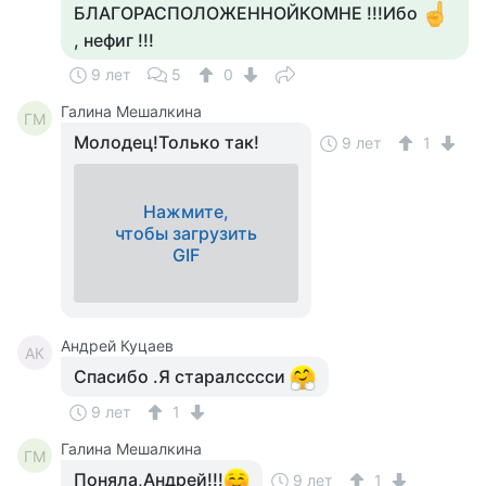
БЛАГОРАСПОЛОЖЕННОЙКОМНЕ !!!Ибо
, нефиг !!!
9 лет
5
0
Галина Мешалкина
ГМ
Молодец!Только так!
9 лет
1
Нажмите,
чтобы загрузить
GIF
Андрей Куцаев
АК
Спасибо .Я старалсссси
9 лет
1
Галина Мешалкина
ГМ
Поняла,Андрей!!!
9 лет
1