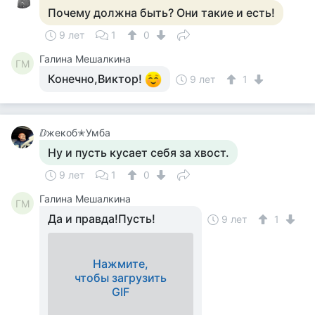
Почему должна быть? Они такие и есть!
9 лет
1
0
Галина Мешалкина
ГМ
Конечно,Виктор!
9 лет
1
ⅅжекоб✭Умба
Ну и пусть кусает себя за хвост.
9 лет
1
0
Галина Мешалкина
ГМ
Да и правда!Пусть!
9 лет
1
Нажмите,
чтобы загрузить
GIF