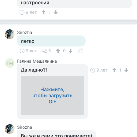
настроения
9 лет
1
Sirozha
легко
9 лет
5
0
Галина Мешалкина
ГМ
Да ладно?!
9 лет
1
Нажмите,
чтобы загрузить
GIF
Sirozha
Вы же и сами это понимаете)