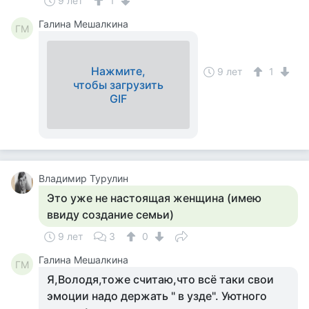
9 лет
1
Галина Мешалкина
ГМ
Нажмите,
9 лет
1
чтобы загрузить
GIF
Владимир Турулин
Это уже не настоящая женщина (имею
ввиду создание семьи)
9 лет
3
0
Галина Мешалкина
ГМ
Я,Володя,тоже считаю,что всё таки свои
эмоции надо держать " в узде". Уютного