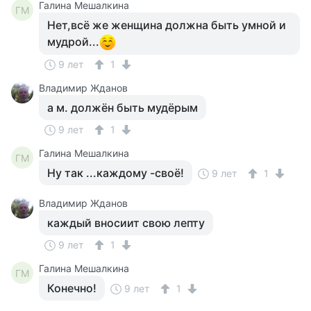
Галина Мешалкина
ГМ
Нет,всё же женщина должна быть умной и
мудрой...
9 лет
1
Владимир Жданов
а м. должён быть мудёрым
9 лет
1
Галина Мешалкина
ГМ
Ну так ...каждому -своё!
9 лет
1
Владимир Жданов
каждый вносиит свою лепту
9 лет
1
Галина Мешалкина
ГМ
Конечно!
9 лет
1