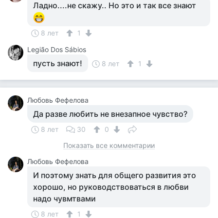
Ладно....не скажу.. Но это и так все знают
8 лет
1
Legião Dos Sábios
пусть знают!
8 лет
1
Любовь Фефелова
Да разве любить не внезапное чувство?
8 лет
30
0
Показать все комментарии
Любовь Фефелова
И поэтому знать для общего развития это
хорошо, но руководствоваться в любви
надо чувмтвами
8 лет
1