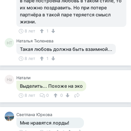
в паре построена любовь в таком стиле, то
их можно поздравить. Но при потере
партнёра в такой паре теряется смысл
жизни.
8 лет
1
Наталья Тюленева
НТ
Такая любовь должна быть взаимной...
8 лет
1
Натали
На
Выделить... Похоже на эко
8 лет
0
0
Светлана Юркова
Мне нравятся лорды!