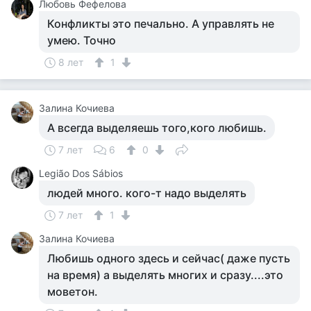
Любовь Фефелова
Конфликты это печально. А управлять не
умею. Точно
8 лет
1
Залина Кочиева
А всегда выделяешь того,кого любишь.
7 лет
6
0
Legião Dos Sábios
людей много. кого-т надо выделять
7 лет
1
Залина Кочиева
Любишь одного здесь и сейчас( даже пусть
на время) а выделять многих и сразу....это
моветон.