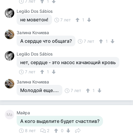
7 лет
1
Legião Dos Sábios
не моветон!
7 лет
1
Залина Кочиева
А сердце что общага?
7 лет
1
Legião Dos Sábios
нет, сердце - это насос качающий кровь
7 лет
1
Залина Кочиева
Молодой еще....
7 лет
1
Майра
Ма
А кого выделите будет счастлив?
8 лет
2
0