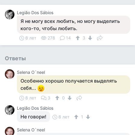
Legião Dos Sábios
Я не могу всех любить, но могу выделить
кого-то, чтобы любить.
8 лет
278
14
3
Ответы
Selena O`neel
Особенно хорошо получается выделять
себя...
8 лет
3
0
Legião Dos Sábios
Не говори!
8 лет
1
Selena O`neel