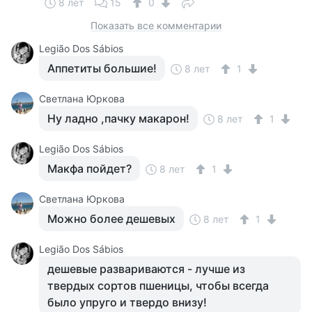
8 лет
15
0
Показать все комментарии
Legião Dos Sábios
Аппетиты большие!
8 лет
1
Светлана Юркова
Ну ладно ,пачку макарон!
8 лет
1
Legião Dos Sábios
Макфа пойдет?
8 лет
1
Светлана Юркова
Можно более дешевых
8 лет
1
Legião Dos Sábios
дешевые развариваются - лучше из
твердых сортов пшеницы, чтобы всегда
было упруго и твердо внизу!