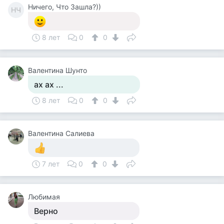
Ничего, Что Зашла?))
НЧ
8 лет
0
0
Валентина Шунто
ах ах ...
8 лет
0
0
Валентина Салиева
7 лет
0
0
Любимая
Верно