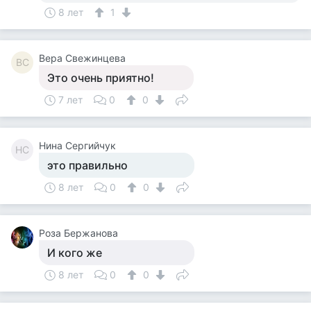
8 лет
1
Вера Свежинцева
ВС
Это очень приятно!
7 лет
0
0
Нина Сергийчук
НС
это правильно
8 лет
0
0
Роза Бержанова
И кого же
8 лет
0
0