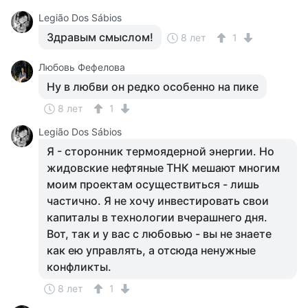
Legião Dos Sábios
Здравым смыслом!
8 лет
1
Любовь Фефелова
Ну в любви он редко особенно на пике
8 лет
1
Legião Dos Sábios
Я - сторонник термоядерной энергии. Но
жидовские нефтяные ТНК мешают многим
моим проектам осуществиться - лишь
частично. Я не хочу инвестировать свои
капиталы в технологии вчерашнего дня.
Вот, так и у вас с любовью - вы не знаете
как ею управлять, а отсюда ненужные
конфликты.
8 лет
1