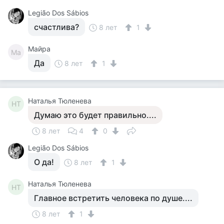
Legião Dos Sábios
счастлива?
8 лет
1
Майра
Ма
Да
8 лет
1
Наталья Тюленева
НТ
Думаю это будет правильно....
8 лет
4
0
Legião Dos Sábios
О да!
8 лет
1
Наталья Тюленева
НТ
Главное встретить человека по душе....
8 лет
1