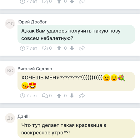
7 лет
0
0
Юрий Дробот
ЮД
А,как Вам удалось получить такую позу
совсем небалетную?
7 лет
0
0
Виталий Седляр
ВС
ХОЧЕШЬ МЕНЯ?????????)))))))))))
7 лет
0
0
Дэн!!!
Дэ
Что тут делает такая красавица в
воскресное утро*?!