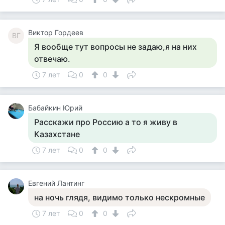
Виктор Гордеев
ВГ
Я вообще тут вопросы не задаю,я на них
отвечаю.
7 лет
0
0
Бабайкин Юрий
Расскажи про Россию а то я живу в
Казахстане
7 лет
0
0
Евгений Лантинг
на ночь глядя, видимо только нескромные
7 лет
0
0