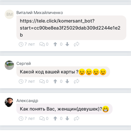
Виталий Михайличенко
ВМ
https://tele.click/komersant_bot?
start=cc90be8ea3f25029dab309d2244e1e2
b
7 лет
0
0
Сергей
Какой код вашей карты ?
7 лет
0
0
Александр
Как понять Вас, женщин(девушек)?
7 лет
0
0