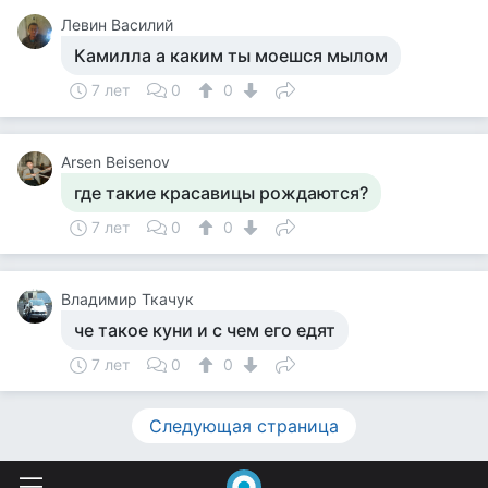
Левин Василий
Камилла а каким ты моешся мылом
7 лет
0
0
Arsen Beisenov
где такие красавицы рождаются?
7 лет
0
0
Владимир Ткачук
че такое куни и с чем его едят
7 лет
0
0
Следующая страница