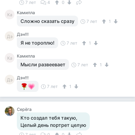
7 лет
4
0
Камилла
Ка
Сложно сказать сразу
7 лет
1
Дэн!!!
Дэ
Я не тороплю!
7 лет
1
Камилла
Ка
Мысли развеевает
7 лет
1
Дэн!!!
Дэ
7 лет
1
Серёга
Кто создал тебя такую,
Целый день портрет целую
7 лет
0
0