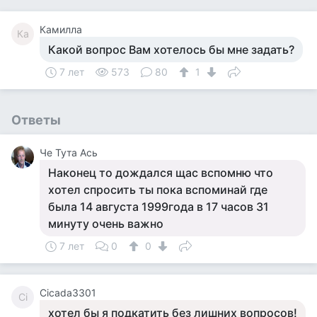
Камилла
Ка
Какой вопрос Вам хотелось бы мне задать?
7 лет
573
80
1
Ответы
Че Тута Ась
Наконец то дождался щас вспомню что
хотел спросить ты пока вспоминай где
была 14 августа 1999года в 17 часов 31
минуту очень важно
7 лет
0
0
Cicada3301
Ci
хотел бы я подкатить без лишних вопросов!