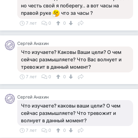
но честь свой я поберегу.. а вот часы на
правой руке
что за часы ?
7 лет
0
0
Сергей Анахин
Что изучаете? Каковы Ваши цели? О чем
сейчас размышляете? Что Вас волнует и
тревожит в данный момент?
7 лет
0
0
Сергей Анахин
Что изучаете? каковы ваши цели? О чем
сейчас размышляете? Что тревожит и
волнует в данный момент?
7 лет
0
0