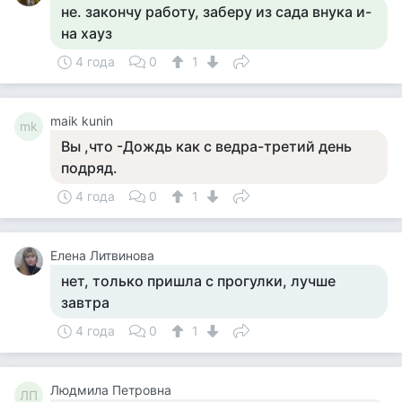
не. закончу работу, заберу из сада внука и-
на хауз
4 года
0
1
maik kunin
mk
Вы ,что -Дождь как с ведра-третий день
подряд.
4 года
0
1
Елена Литвинова
нет, только пришла с прогулки, лучше
завтра
4 года
0
1
Людмила Петровна
ЛП