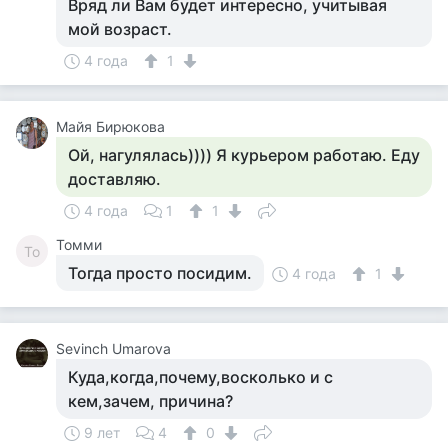
Вряд ли Вам будет интересно, учитывая
мой возраст.
4 года
1
Майя Бирюкова
Ой, нагулялась)))) Я курьером работаю. Еду
доставляю.
4 года
1
1
Томми
То
Тогда просто посидим.
4 года
1
Sevinch Umarova
Куда,когда,почему,восколько и с
кем,зачем, причина?
9 лет
4
0