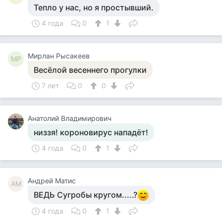
Тепло у нас, но я простывший.
4 года
0
1
Мирлан Рысакеев
МР
Весёлой весеннего прогулки
7 лет
0
0
Анатолий Владимирович
низзя! короновирус нападёт!
4 года
0
1
Андрей Матис
АМ
ВЕДЬ Сугробы кругом.....?
4 года
0
1