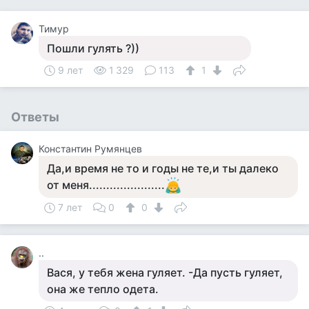
Тимур
Пошли гулять ?))
9 лет
1 329
113
1
Ответы
Константин Румянцев
Да,и время не то и годы не те,и ты далеко
от меня......................
7 лет
0
0
..
Вася, у тебя жена гуляет. -Да пусть гуляет,
она же тепло одета.