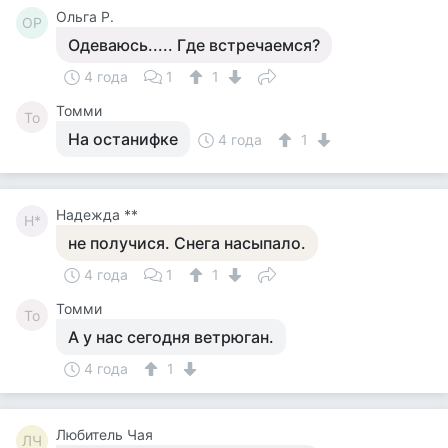
Ольга Р.
ОР
Одеваюсь..... Где встречаемся?
4 года
1
1
Томми
То
На останифке
4 года
1
Надежда **
Н*
не получися. Снега насыпало.
4 года
1
1
Томми
То
А у нас сегодня ветрюган.
4 года
1
Любитель Чая
ЛЧ