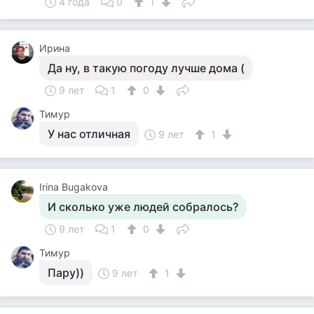
4 года
0
1
Ирина
Да ну, в такую погоду лучше дома (
9 лет
1
0
Тимур
У нас отличная
9 лет
1
Irina Bugakova
И сколько уже людей собралось?
9 лет
1
0
Тимур
Пару))
9 лет
1