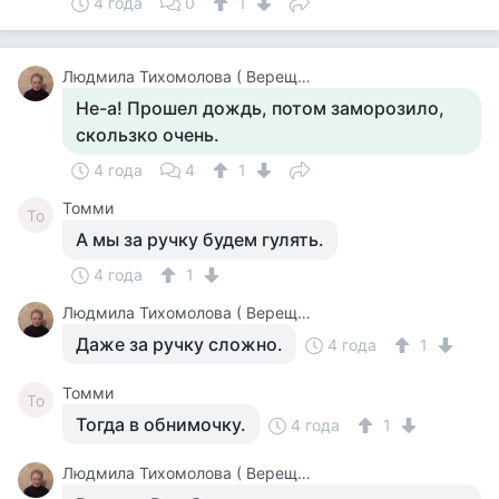
4 года
0
1
Людмила Тихомолова ( Верещагина )
Не-а! Прошел дождь, потом заморозило,
скользко очень.
4 года
4
1
Томми
То
А мы за ручку будем гулять.
4 года
1
Людмила Тихомолова ( Верещагина )
Даже за ручку сложно.
4 года
1
Томми
То
Тогда в обнимочку.
4 года
1
Людмила Тихомолова ( Верещагина )