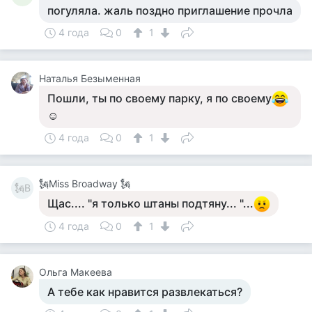
погуляла. жаль поздно приглашение прочла
4 года
0
1
Наталья Безыменная
Пошли, ты по своему парку, я по своему
☺
4 года
0
1
🗽Miss Broadway 🗽
🗽B
Щас.... "я только штаны подтяну... "...
4 года
0
1
Ольга Макеева
А тебе как нравится развлекаться?