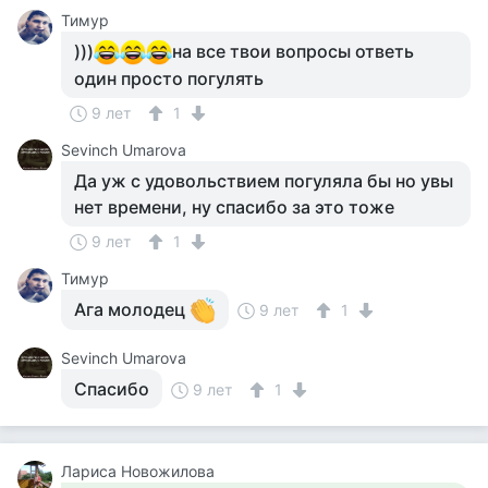
Тимур
)))
на все твои вопросы ответь
один просто погулять
9 лет
1
Sevinch Umarova
Да уж с удовольствием погуляла бы но увы
нет времени, ну спасибо за это тоже
9 лет
1
Тимур
Ага молодец
9 лет
1
Sevinch Umarova
Спасибо
9 лет
1
Лариса Новожилова