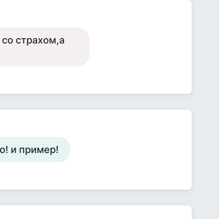
 со страхом,а
о! и пример!