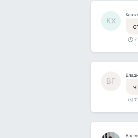
Кенж
КХ
с
7
Влад
ВГ
ч
7
Вален