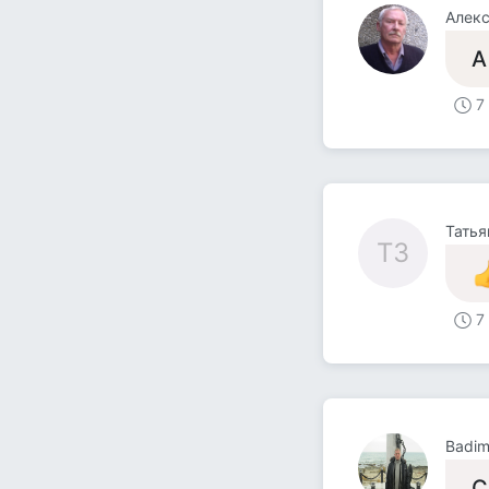
А
7
Татья
ТЗ
7
Badim
С