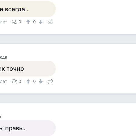
е всегда .
 лет
0
0
жда
ак точно
 лет
0
0
а
ы правы.