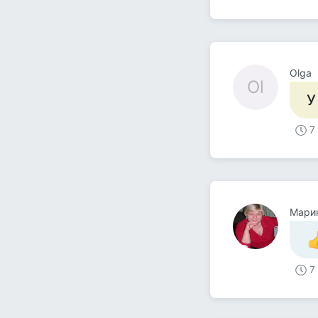
Olga
Ol
У
7
Мари
7