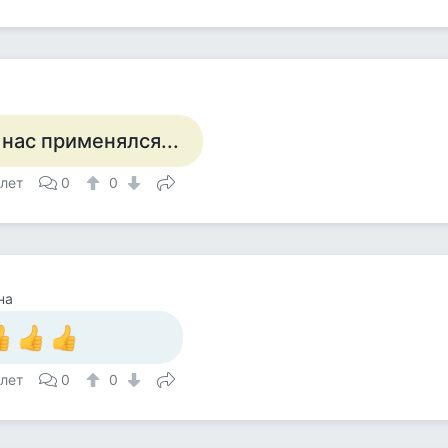
 нас применялся...
 лет
0
0
на
 лет
0
0