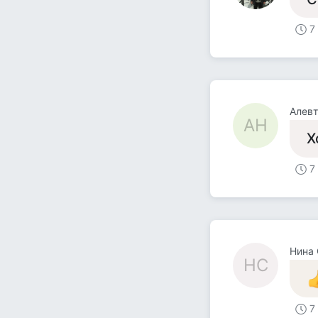
7
Алев
АН
Х
7
Нина 
НС
7