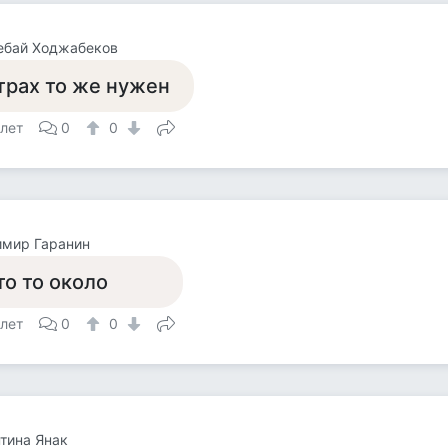
ебай Ходжабеков
трах то же нужен
 лет
0
0
имир Гаранин
то то около
 лет
0
0
тина Янак