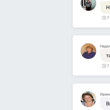
Н
7
Наде
т
7
Ирин
В