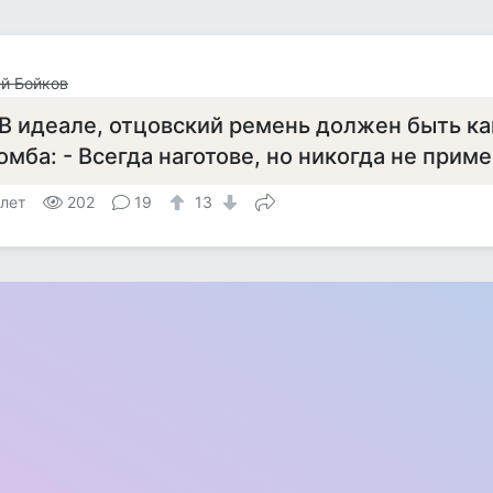
й Бойков
 В идеале, отцовский ремень должен быть ка
омба: - Всегда наготове, но никогда не приме
 лет
202
19
13