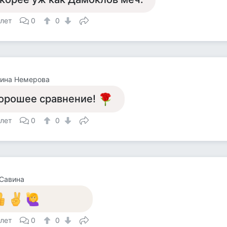
 лет
0
0
тина Немерова
орошее сравнение!
 лет
0
0
Савина
 лет
0
0