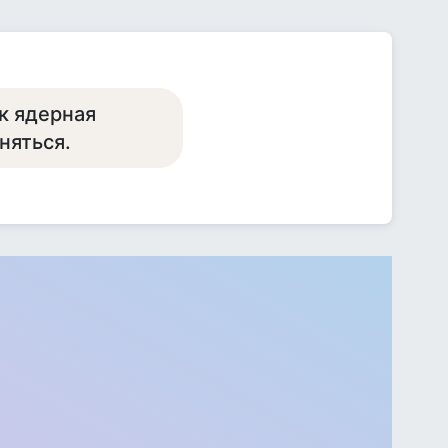
к ядерная
няться.