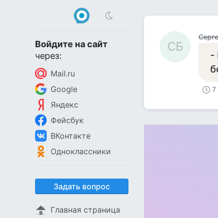
Серге
Войдите на сайт
СБ
-
через:
б
Mail.ru
Google
7
Яндекс
Фейсбук
ВКонтакте
Одноклассники
Задать вопрос
Главная страница