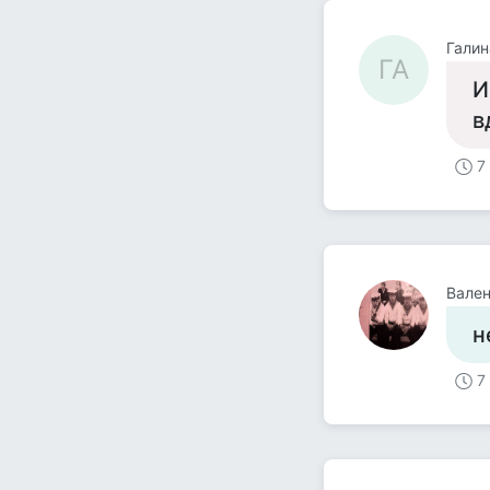
Галин
ГА
И
в
7
Вален
н
7