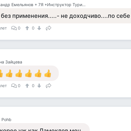
Александр Емельянов + 7Я +Инструктор Туризма
 без применения.....- не доходчиво....по себ
 лет
0
0
на Зайцева
 лет
0
0
 Pohb
корее уж как Дамоклов меч.