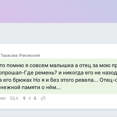
Тарасова (Раковская)
то помню я совсем малышка а отец за мою п
опрошал-Где ремень? и никогда его не назод
а его брюках Но я и без этого ревела... Отец
 нежной памяти о нём...
 лет
0
0