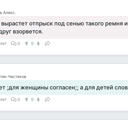
а Алекс.
 вырастет отпрыск под сенью такого ремня и
друг взорвется.
 лет
0
0
тин Чистяков
ет ;для женщины согласен;; а для детей слов
 лет
0
0