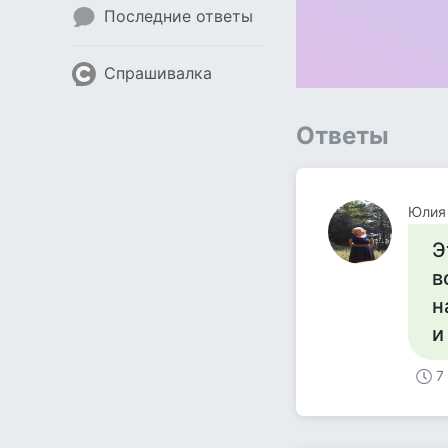
Последние ответы
Спрашивалка
Ответы
Юлия 
Э
в
н
и
7