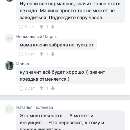
Ну если всё нормально, значит точно ехать
не надо. Машина просто так не может не
заводиться. Подождите пару часов.
8 лет
1
Нормальный Пацан.
НП
мама ключи забрала не пускает
8 лет
1
Ирина
ну значит всё будет хорошо )) значит
поездка отменяется.)
8 лет
1
Наталья Тюленева
НТ
Это мнительность.... А может и
интуиция.... Что перевесит, к тому и
прислушивайтесь....