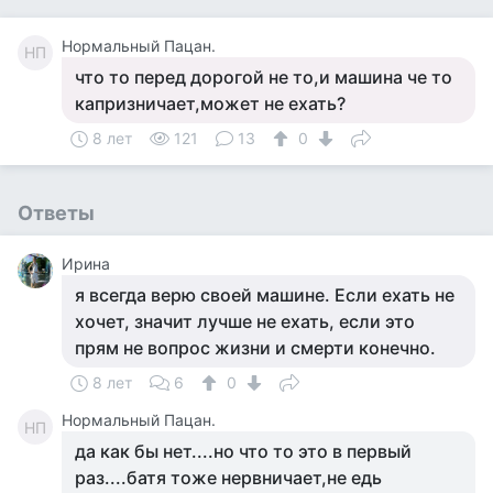
Нормальный Пацан.
НП
что то перед дорогой не то,и машина че то
капризничает,может не ехать?
8 лет
121
13
0
Ответы
Ирина
я всегда верю своей машине. Если ехать не
хочет, значит лучше не ехать, если это
прям не вопрос жизни и смерти конечно.
8 лет
6
0
Нормальный Пацан.
НП
да как бы нет....но что то это в первый
раз....батя тоже нервничает,не едь