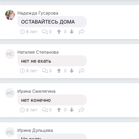
Надежда Гусарова
ОСТАВАЙТЕСЬ ДОМА
8 лет
0
0
Наталия Степанова
НС
нет не ехать
8 лет
0
0
Ирина Смелягина
ИС
нет конечно
8 лет
0
0
Ирина Дульцева
ИД