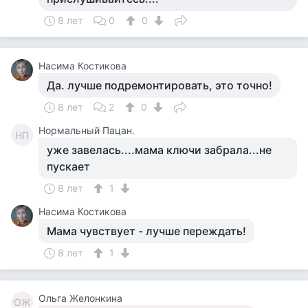
8 лет
0
0
Насима Костикова
Да. лучше подремонтировать, это точно!
8 лет
2
0
Нормальный Пацан.
НП
уже завелась....мама ключи забрала...не
пускает
8 лет
1
Насима Костикова
Мама чувствует - лучше переждать!
8 лет
1
Ольга Желонкина
ОЖ