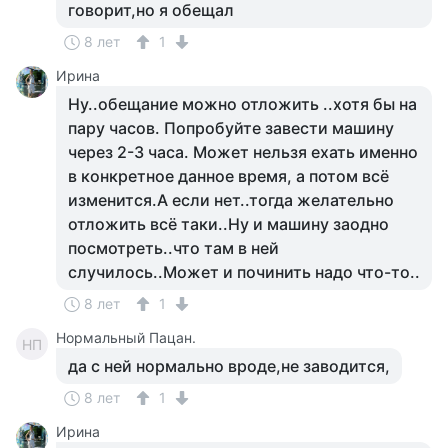
говорит,но я обещал
8 лет
1
Ирина
Ну..обещание можно отложить ..хотя бы на
пару часов. Попробуйте завести машину
через 2-3 часа. Может нельзя ехать именно
в конкретное данное время, а потом всё
изменится.А если нет..тогда желательно
отложить всё таки..Ну и машину заодно
посмотреть..что там в ней
случилось..Может и починить надо что-то..
8 лет
1
Нормальный Пацан.
НП
да с ней нормально вроде,не заводится,
8 лет
1
Ирина