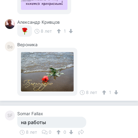
Александр Кривцов
8 лет
1
Вероника
Ве
8 лет
1
Somar Fallax
SF
на работы
8 лет
0
0