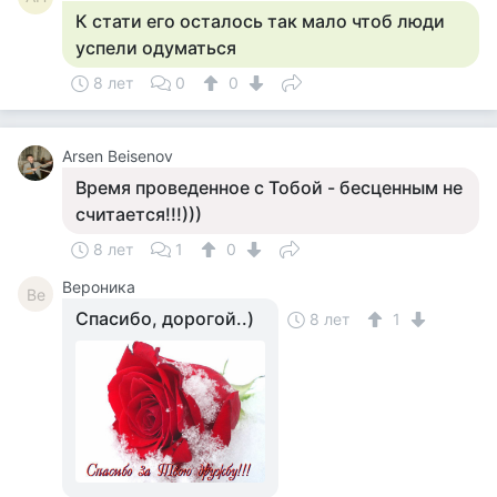
К стати его осталось так мало чтоб люди
успели одуматься
8 лет
0
0
Arsen Beisenov
Время проведенное с Тобой - бесценным не
считается!!!)))
8 лет
1
0
Вероника
Ве
Спасибо, дорогой..)
8 лет
1