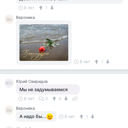
8 лет
1
Вероника
Ве
8 лет
1
Юрий Свиридов
ЮС
Мы не задумываемся
8 лет
3
0
Вероника
Ве
А надо бы...
8 лет
1