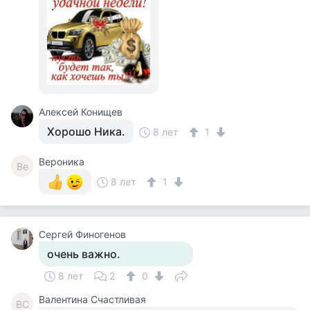
Алексей Конищев
Хорошо Ника.
8 лет
1
Вероника
Ве
8 лет
1
Сергей Финогенов
очень важно.
8 лет
2
0
Валентина Счастливая
ВС