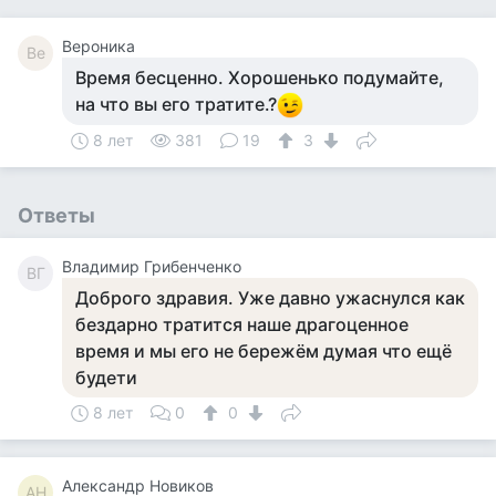
Вероника
Ве
Время бесценно. Хорошенько подумайте,
на что вы его тратите.?
8 лет
381
19
3
Ответы
Владимир Грибенченко
ВГ
Доброго здравия. Уже давно ужаснулся как
бездарно тратится наше драгоценное
время и мы его не бережём думая что ещё
будети
8 лет
0
0
Александр Новиков
АН