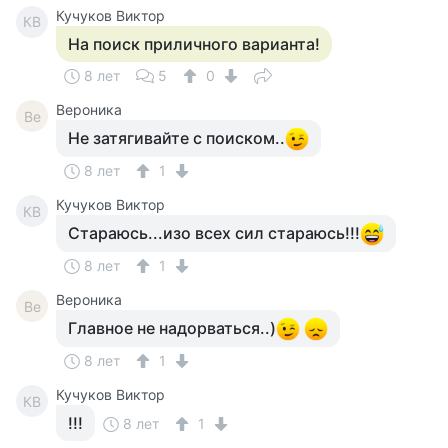
Кучуков Виктор
КВ
На поиск приличного варианта!
8 лет
5
0
Вероника
Ве
Не затягивайте с поиском..
8 лет
1
Кучуков Виктор
КВ
Стараюсь...изо всех сил стараюсь!!!
8 лет
1
Вероника
Ве
Главное не надорваться..)
8 лет
1
Кучуков Виктор
КВ
!!!
8 лет
1