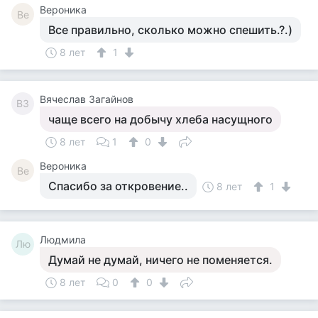
Вероника
Ве
Все правильно, сколько можно спешить.?.)
8 лет
1
Вячеслав Загайнов
ВЗ
чаще всего на добычу хлеба насущного
8 лет
1
0
Вероника
Ве
Спасибо за откровение..
8 лет
1
Людмила
Лю
Думай не думай, ничего не поменяется.
8 лет
0
0