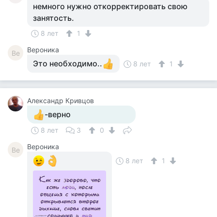
немного нужно откорректировать свою
занятость.
8 лет
1
Вероника
Ве
Это необходимо..
8 лет
1
Александр Кривцов
-верно
8 лет
3
0
Вероника
Ве
8 лет
1