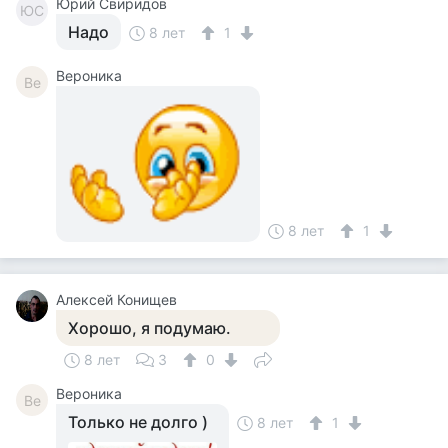
Юрий Свиридов
ЮС
Надо
8 лет
1
Вероника
Ве
8 лет
1
Алексей Конищев
Хорошо, я подумаю.
8 лет
3
0
Вероника
Ве
Только не долго )
8 лет
1