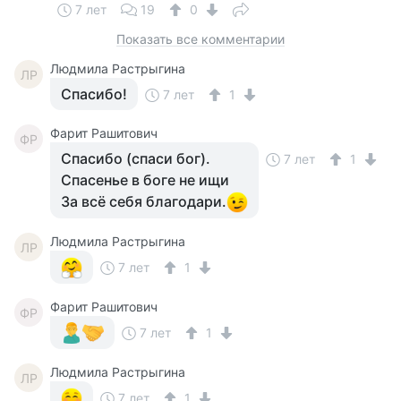
7 лет
19
0
Показать все комментарии
Людмила Растрыгина
ЛР
Спасибо!
7 лет
1
Фарит Рашитович
ФР
Спасибо (спаси бог).
7 лет
1
Спасенье в боге не ищи
За всё себя благодари.
Людмила Растрыгина
ЛР
7 лет
1
Фарит Рашитович
ФР
7 лет
1
Людмила Растрыгина
ЛР
7 лет
1