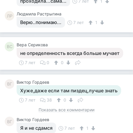
проходила...сама...
7 лет
1
Людмила Растрыгина
ЛР
Верю..понимаю...
7 лет
1
Вера Серикова
ВС
не определенность всегда больше мучает
7 лет
0
0
Виктор Гордеев
ВГ
Хуже,даже если там пиздец,лучше знать
7 лет
38
0
Показать все комментарии
Виктор Гордеев
ВГ
Я и не сдамся
7 лет
1