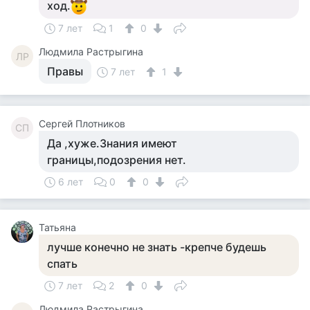
ход.
7 лет
1
0
Людмила Растрыгина
ЛР
Правы
7 лет
1
Cергей Плотников
CП
Да ,хуже.Знания имеют
границы,подозрения нет.
6 лет
0
0
Татьяна
лучше конечно не знать -крепче будешь
спать
7 лет
2
0
Людмила Растрыгина