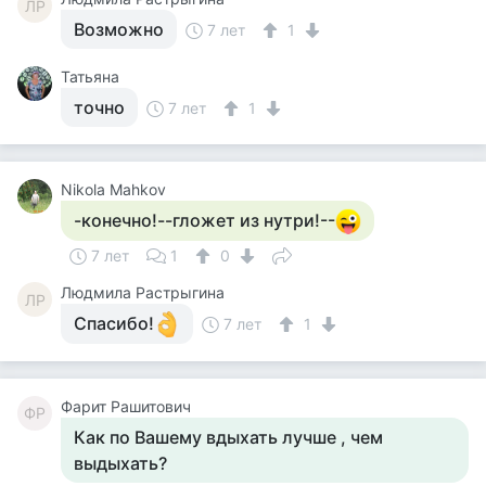
ЛР
Возможно
7 лет
1
Татьяна
точно
7 лет
1
Nikola Mahkov
-конечно!--гложет из нутри!--
7 лет
1
0
Людмила Растрыгина
ЛР
Спасибо!
7 лет
1
Фарит Рашитович
ФР
Как по Вашему вдыхать лучше , чем
выдыхать?