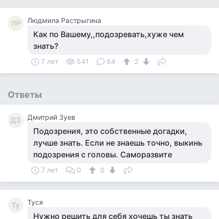
Людмила Растрыгина
ЛР
Как по Вашему,,подозревать,хуже чем
знать?
7 лет
541
64
2
Ответы
Дмитрий Зуев
ДЗ
Подозрения, это собственные догадки,
лучше знать. Если не знаешь точно, выкинь
подозрения с головы. Саморазвите
7 лет
0
0
Tycя
Ty
Нужно решить для себя хочешь ты знать