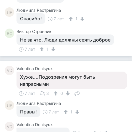
Людмила Растрыгина
ЛР
Спасибо!
7 лет
1
Виктор Странник
ВС
Не за что. Люди должны сеять доброе
7 лет
1
Valentina Denisyuk
VD
Хуже....Подозрения могут быть
напрасными
7 лет
3
0
Людмила Растрыгина
ЛР
Правы!
7 лет
1
Valentina Denisyuk
VD