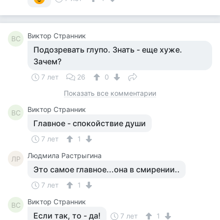
Виктор Странник
ВС
Подозревать глупо. Знать - еще хуже.
Зачем?
7 лет
26
0
Показать все комментарии
Виктор Странник
ВС
Главное - спокойствие души
7 лет
1
Людмила Растрыгина
ЛР
Это самое главное...она в смирении..
7 лет
1
Виктор Странник
ВС
Если так, то - да!
7 лет
1