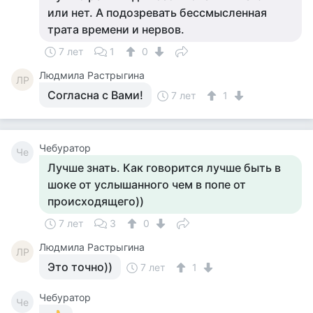
или нет. А подозревать бессмысленная
трата времени и нервов.
7 лет
1
0
Людмила Растрыгина
ЛР
Согласна с Вами!
7 лет
1
Чебуратор
Че
Лучше знать. Как говорится лучше быть в
шоке от услышанного чем в попе от
происходящего))
7 лет
3
0
Людмила Растрыгина
ЛР
Это точно))
7 лет
1
Чебуратор
Че