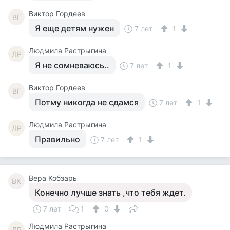
Виктор Гордеев
ВГ
Я еще детям нужен
7 лет
1
Людмила Растрыгина
ЛР
Я не сомневаюсь..
7 лет
1
Виктор Гордеев
ВГ
Потму никогда не сдамся
7 лет
1
Людмила Растрыгина
ЛР
Правильно
7 лет
1
Вера Кобзарь
ВК
Конечно лучше знать ,что тебя ждет.
7 лет
1
0
Людмила Растрыгина
ЛР