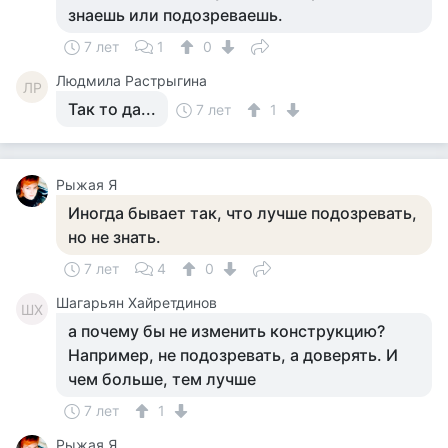
знаешь или подозреваешь.
7 лет
1
0
Людмила Растрыгина
ЛР
Так то да...
7 лет
1
Рыжая Я
Иногда бывает так, что лучше подозревать,
но не знать.
7 лет
4
0
Шагарьян Хайретдинов
ШХ
а почему бы не изменить конструкцию?
Например, не подозревать, а доверять. И
чем больше, тем лучше
7 лет
1
Рыжая Я