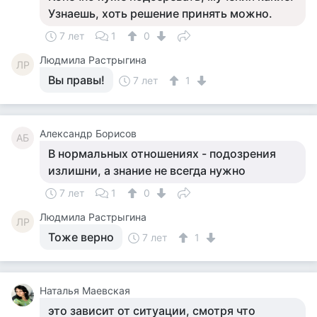
Узнаешь, хоть решение принять можно.
7 лет
1
0
Людмила Растрыгина
ЛР
Вы правы!
7 лет
1
Александр Борисов
АБ
В нормальных отношениях - подозрения
излишни, а знание не всегда нужно
7 лет
1
0
Людмила Растрыгина
ЛР
Тоже верно
7 лет
1
Наталья Маевская
это зависит от ситуации, смотря что