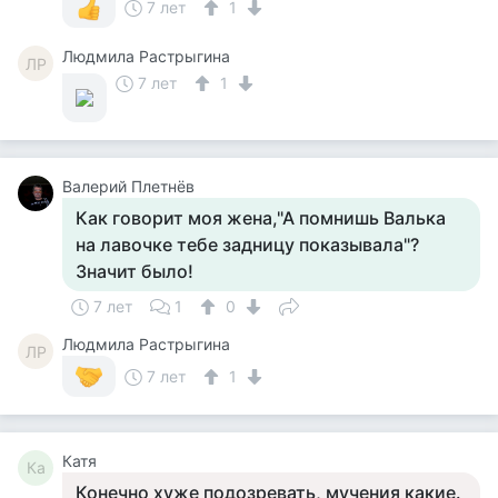
7 лет
1
Людмила Растрыгина
ЛР
7 лет
1
Валерий Плетнёв
Как говорит моя жена,"А помнишь Валька
на лавочке тебе задницу показывала"?
Значит было!
7 лет
1
0
Людмила Растрыгина
ЛР
7 лет
1
Катя
Ка
Конечно хуже подозревать, мучения какие.