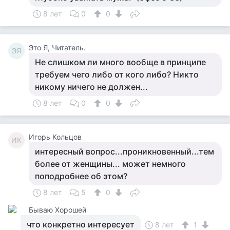
8 лет
0
0
Это Я, Читатель.
ЭЯ
Не слишком ли много вообще в принципе
требуем чего либо от кого либо? Никто
никому ничего не должен...
8 лет
0
0
Игорь Кольцов
ИК
интересный вопрос...проникновенный...тем
более от женщины... может немного
поподробнее об этом?
8 лет
5
0
Бываю Хорошей
что конкретно интересует
8 лет
1