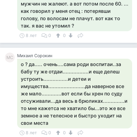
мужчин не жалеют. а вот потом после 60. ...
как говорил у меня отец : потерявши
голову, по волосам не плачут. вот как то
так. я вас не утомил ?
8 лет
0
0
Михаил Сорокин
МС
о ? да..... очень....сама роди воспитаи..за
бабу ту же отдаи.................и еще делеш
устроить................и детеи и
имущества........................да наверное все
же мало.............вот если бы хрен по суду
отсуживали...да весь в брюликах..............и
то мне кажетса не хватило бы...это же все
земное а не телесное и быстро уходит на
свои места
8 лет
0
0