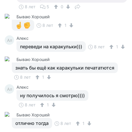
8 лет
5
0
Бываю Хорошей
8 лет
1
Алекс
Ал
переведи на каракульки)))
8 лет
1
Бываю Хорошей
знать бы ещё как каракульки печататются
8 лет
1
Алекс
Ал
ну получилось я смотрю))))
8 лет
1
Бываю Хорошей
отлично тогда
8 лет
1