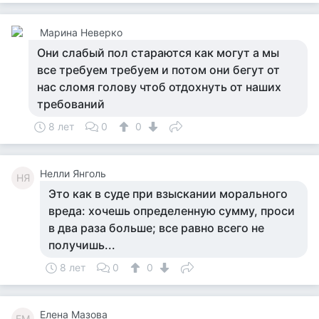
Марина Неверко
Они слабый пол стараются как могут а мы
все требуем требуем и потом они бегут от
нас сломя голову чтоб отдохнуть от наших
требований
8 лет
0
0
Нелли Янголь
НЯ
Это как в суде при взыскании морального
вреда: хочешь определенную сумму, проси
в два раза больше; все равно всего не
получишь...
8 лет
0
0
Елена Мазова
ЕМ