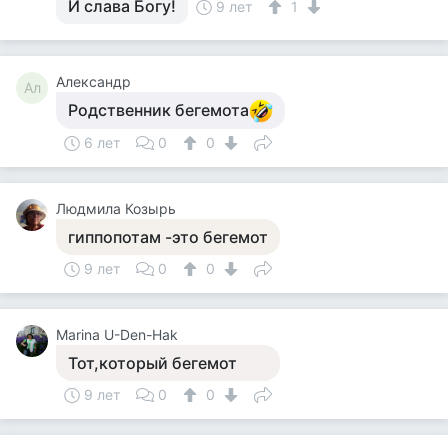
И слава Богу!
9 лет
1
Александр
Ал
Родственник бегемота
6 лет
0
0
Людмила Козырь
гиппопотам -это бегемот
9 лет
0
0
Marina U-Den-Hak
Тот,который бегемот
9 лет
0
0