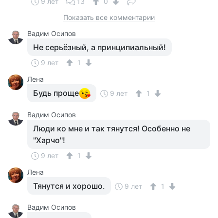
9 лет
13
0
Показать все комментарии
Вадим Осипов
Не серьёзный, а принципиальный!
9 лет
1
Лена
Будь проще
9 лет
1
Вадим Осипов
Люди ко мне и так тянутся! Особенно не
"Харчо"!
9 лет
1
Лена
Тянутся и хорошо.
9 лет
1
Вадим Осипов