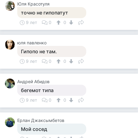
Юля Красотуля
точно не гипопатут
9 лет
0
0
юля павленко
Гипопо не там.
9 лет
0
0
Андрей Абидов
бегемот типа
9 лет
0
0
Ерлан Джаксымбетов
Мой сосед