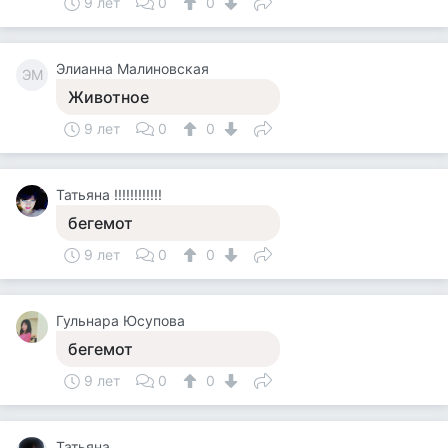
9 лет
0
0
Элианна Малиновская
ЭМ
Животное
9 лет
0
0
Татьяна !!!!!!!!!!!!
бегемот
9 лет
0
0
Гульнара Юсупова
бегемот
9 лет
0
0
Татьяна