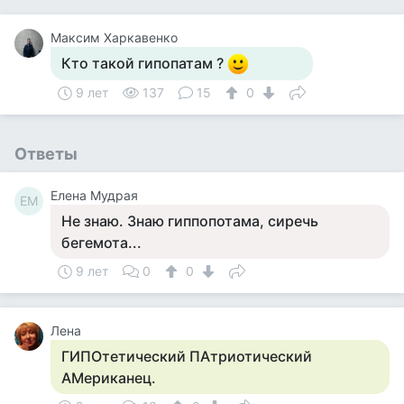
Максим Харкавенко
Кто такой гипопатам ?
9 лет
137
15
0
Ответы
Елена Мудрая
ЕМ
Не знаю. Знаю гиппопотама, сиречь
бегемота...
9 лет
0
0
Лена
ГИПОтетический ПАтриотический
АМериканец.