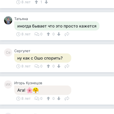
8 лет
1
Татьяна
иногда бывает что это просто кажется
8 лет
0
0
Сергулет
Се
ну как с Ошо спорить?
8 лет
0
0
Игорь Кузнецов
ИК
Ага!
8 лет
0
0