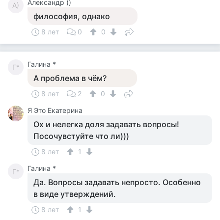
Александр ))
А)
философия, однако
8 лет
0
0
Галина *
Г*
А проблема в чём?
8 лет
2
0
Я Это Екатерина
Ох и нелегка доля задавать вопросы!
Посочувстуйте что ли)))
8 лет
1
Галина *
Г*
Да. Вопросы задавать непросто. Особенно
в виде утверждений.
8 лет
1