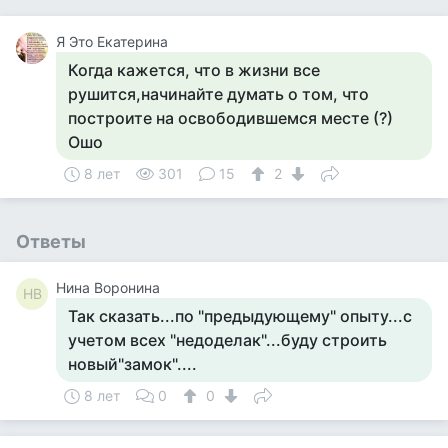
Я Это Екатерина
Когда кажется, что в жизни все
рушится,начинайте думать о том, что
построите на освободившемся месте (?)
Ошо
8 лет
301
15
2
Ответы
Нина Воронина
НВ
Так сказать...по "предыдующему" опыту...с
учетом всех "недоделак"...буду строить
новый"замок"....
8 лет
0
0