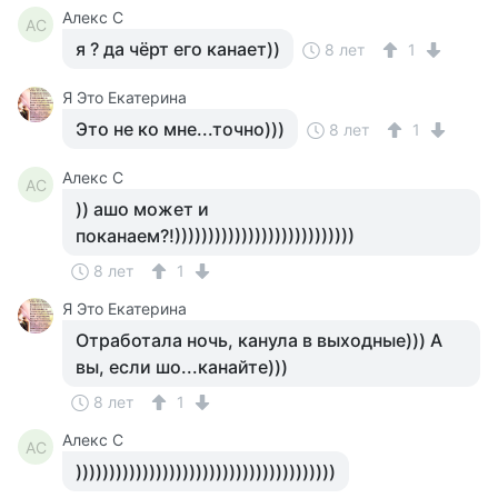
Алекс С
АС
я ? да чёрт его канает))
8 лет
1
Я Это Екатерина
Это не ко мне...точно)))
8 лет
1
Алекс С
АС
)) ашо может и
поканаем?!)))))))))))))))))))))))))))
8 лет
1
Я Это Екатерина
Отработала ночь, канула в выходные))) А
вы, если шо...канайте)))
8 лет
1
Алекс С
АС
)))))))))))))))))))))))))))))))))))))))