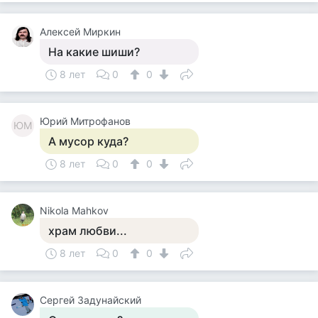
Алексей Миркин
На какие шиши?
8 лет
0
0
Юрий Митрофанов
ЮМ
А мусор куда?
8 лет
0
0
Nikola Mahkov
храм любви...
8 лет
0
0
Сергей Задунайский