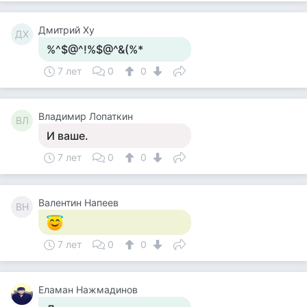
Дмитрий Ху
ДХ
%^$@^!%$@^&(%*
7 лет
0
0
Владимир Лопаткин
ВЛ
И ваше.
7 лет
0
0
Валентин Напеев
ВН
7 лет
0
0
Еламан Нажмадинов