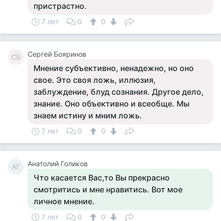
пристрастно.
7 лет
0
0
Сергей Бояринов
СБ
Мнение субъективно, ненадежно, но оно
свое. Это своя ложь, иллюзия,
заблуждение, блуд сознания. Другое дело,
знание. Оно объективно и всеобще. Мы
знаем истину и мним ложь.
7 лет
0
0
Анатолий Голиков
АГ
Что касается Вас,то Вы прекрасно
смотритись и мне нравитись. Вот мое
личное мнение.
7 лет
0
0