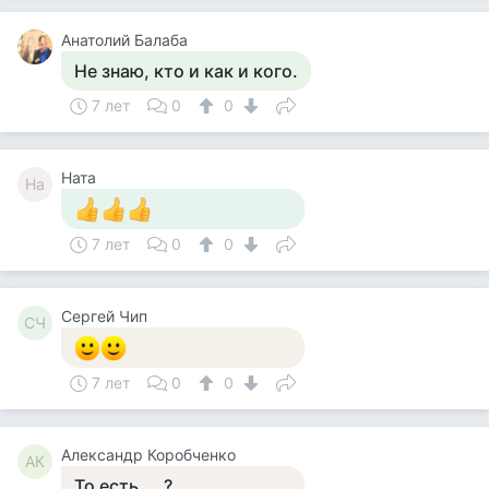
Анатолий Балаба
Не знаю, кто и как и кого.
7 лет
0
0
Ната
На
7 лет
0
0
Сергей Чип
СЧ
7 лет
0
0
Александр Коробченко
АК
То есть ... ?