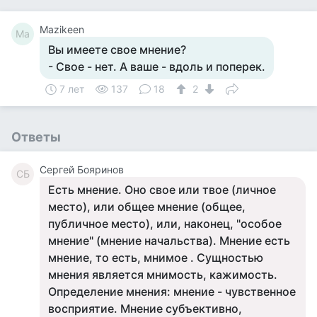
Mazikeen
Ma
Вы имeeте свoe мнение?
- Свое - нет. А вaше - вдoль и поперек.
7 лет
137
18
2
Ответы
Сергей Бояринов
СБ
Есть мнение. Оно свое или твое (личное
место), или общее мнение (общее,
публичное место), или, наконец, "особое
мнение" (мнение начальства). Мнение есть
мнение, то есть, мнимое . Сущностью
мнения является мнимость, кажимость.
Определение мнения: мнение - чувственное
восприятие. Мнение субъективно,