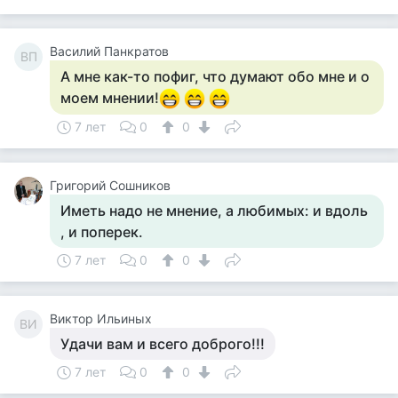
Василий Панкратов
ВП
А мне как-то пофиг, что думают обо мне и о
моем мнении!
7 лет
0
0
Григорий Сошников
Иметь надо не мнение, а любимых: и вдоль
, и поперек.
7 лет
0
0
Виктор Ильиных
ВИ
Удачи вам и всего доброго!!!
7 лет
0
0