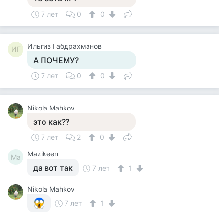
7 лет
0
0
Ильгиз Габдрахманов
ИГ
А ПОЧЕМУ?
7 лет
0
0
Nikola Mahkov
это как??
7 лет
2
0
Mazikeen
Ma
да вот так
7 лет
1
Nikola Mahkov
7 лет
1