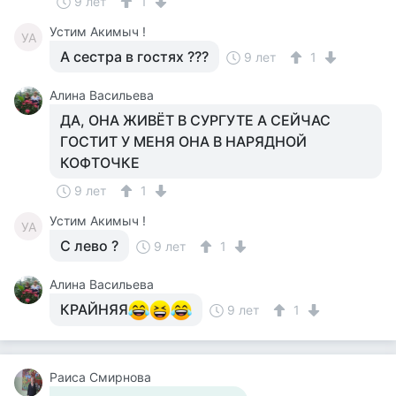
9 лет
1
Устим Акимыч !
УА
А сестра в гостях ???
9 лет
1
Алина Васильева
ДА, ОНА ЖИВЁТ В СУРГУТЕ А СЕЙЧАС
ГОСТИТ У МЕНЯ ОНА В НАРЯДНОЙ
КОФТОЧКЕ
9 лет
1
Устим Акимыч !
УА
С лево ?
9 лет
1
Алина Васильева
КРАЙНЯЯ
9 лет
1
Раиса Смирнова