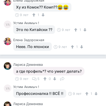
Елена Задорожная
Ху из Комок?? Комп??
9 лет
1
Устим Акимыч !
УА
Это по Китайски ??
9 лет
1
Елена Задорожная
Неее. По японски
9 лет
1
Лариса Деменева
а где профиль*? что умеет делать?
9 лет
5
0
Устим Акимыч !
УА
Профессионалка !! ВСЁ !!
9 лет
1
Лариса Деменева