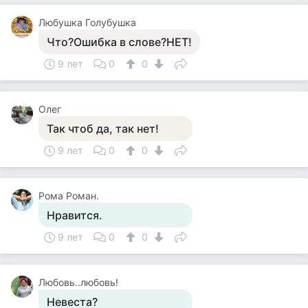
Любушка Голубушка
Что?Ошибка в слове?НЕТ!
9 лет
0
0
Олег
Так чтоб да, так нет!
9 лет
0
0
Рома Роман.
Нравится.
9 лет
0
0
Любовь..любовь!
Невеста?