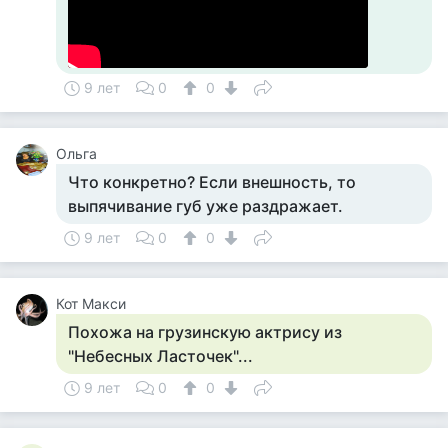
9 лет
0
0
Ольга
Что конкретно? Если внешность, то
выпячивание губ уже раздражает.
9 лет
0
0
Кот Макси
Похожа на грузинскую актрису из
"Небесных Ласточек"...
9 лет
0
0