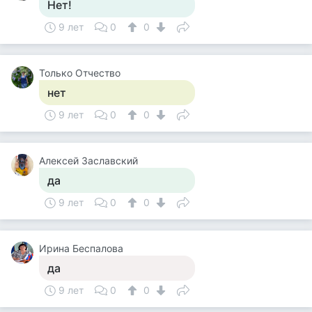
Нет!
9 лет
0
0
Только Отчество
нет
9 лет
0
0
Алексей Заславский
да
9 лет
0
0
Ирина Беспалова
да
9 лет
0
0