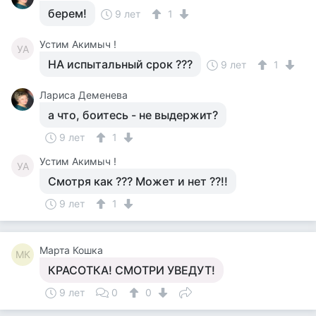
берем!
9 лет
1
Устим Акимыч !
УА
НА испытальный срок ???
9 лет
1
Лариса Деменева
а что, боитесь - не выдержит?
9 лет
1
Устим Акимыч !
УА
Смотря как ??? Может и нет ??!!
9 лет
1
Марта Кошка
МК
КРАСОТКА! СМОТРИ УВЕДУТ!
9 лет
0
0