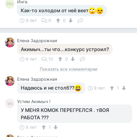
Инга.
Ин
Как-то холодом от неё веет
9 лет
0
0
Елена Задорожная
Акимыч...ты что...конкурс устроил?
9 лет
10
0
Показать все комментарии
Елена Задорожная
Надеюсь и не столб??
9 лет
1
Устим Акимыч !
УА
У МЕНЯ КОМОК ПЕРЕГРЕЛСЯ . тВОЯ
РАБОТА ???
9 лет
1