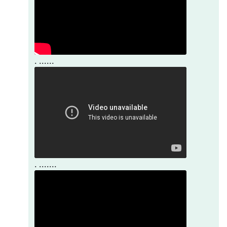
. ......
. .......