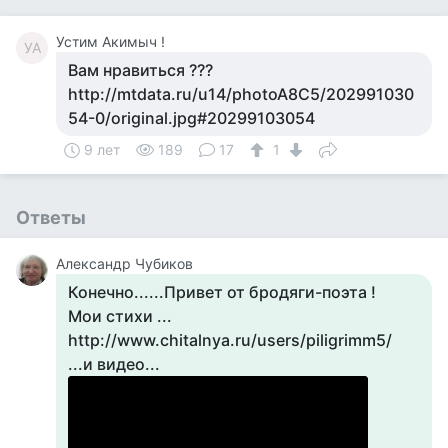
Устим Акимыч !
УА
Вам нравиться ???
http://mtdata.ru/u14/photoA8C5/202991030
54-0/original.jpg#20299103054
9 лет
189
17
1
Ответы
Александр Чубиков
Конечно......Привет от бродяги-поэта !
Мои стихи ...
http://www.chitalnya.ru/users/piligrimm5/
...и видео...