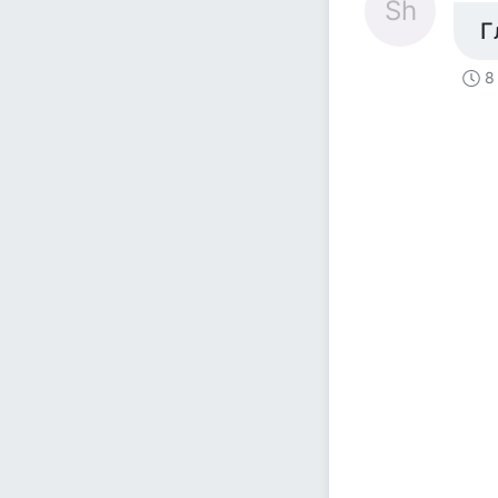
Sh
Г
8