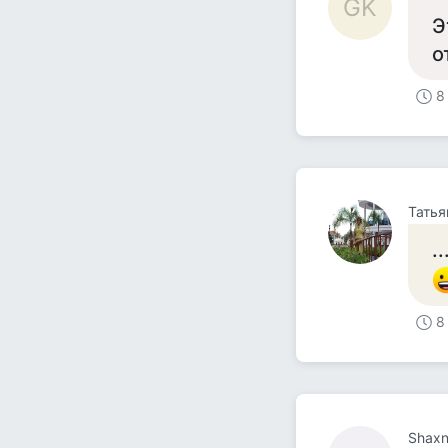
GK
Э
о
8
Татья
.
8
Shax