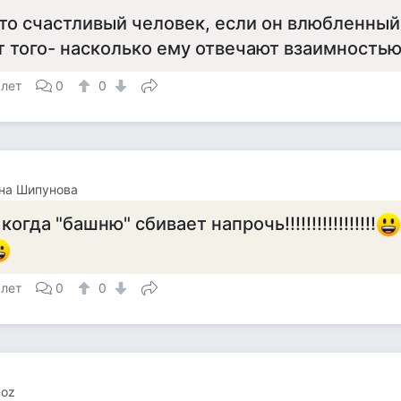
то счастливый человек, если он влюбленный,
т того- насколько ему отвечают взаимностью.
 лет
0
0
на Шипунова
..когда "башню" сбивает напрочь!!!!!!!!!!!!!!!!!
 лет
0
0
noz