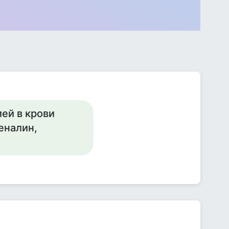
ей в крови
еналин,