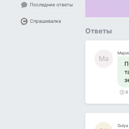
Последние ответы
Спрашивалка
Ответы
Мари
Ма
П
т
э
8
Gulya