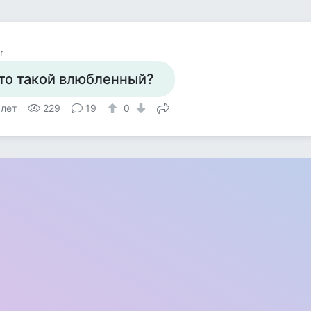
r
то такой влюбленный?
 лет
229
19
0