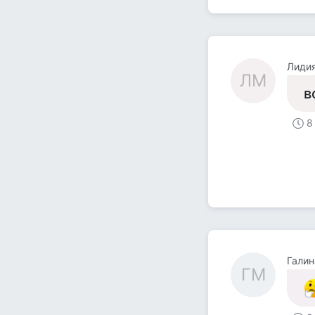
Лиди
ЛМ
в
8
Галин
ГМ