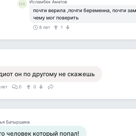
Исламбек Аматов
ИА
почти верила ,почти беременна, почти за
чему мог поверить
8 лет
1
диот он по другому не скажешь
 лет
0
0
лья Батыршина
то человек который попал!