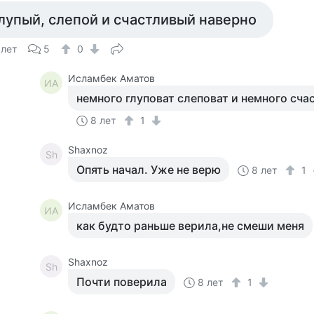
лупый, слепой и счастливый наверно
 лет
5
0
Исламбек Аматов
ИА
немного глуповат слеповат и немного сч
8 лет
1
Shaxnoz
Sh
Опять начал. Уже не верю
8 лет
1
Исламбек Аматов
ИА
как будто раньше верила,не смеши меня
Shaxnoz
Sh
Почти поверила
8 лет
1