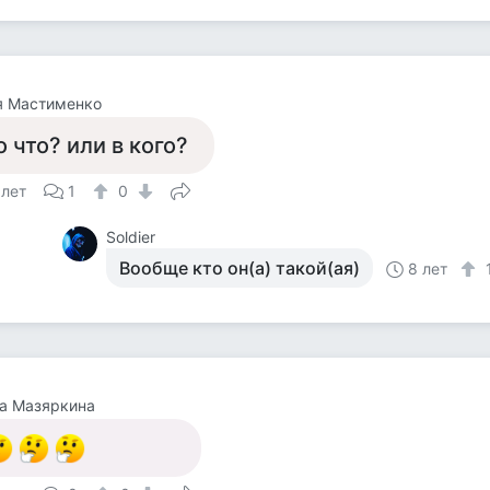
я Мастименко
о что? или в кого?
 лет
1
0
Soldier
Вообще кто он(а) такой(ая)
8 лет
а Мазяркина