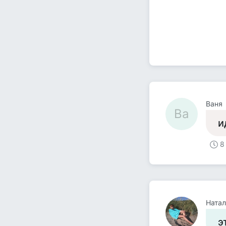
Ваня
Ва
и
8
Ната
э