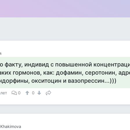
я
о факту, индивид с повышенной концентраци
аких гормонов, как: дофамин, серотонин, адр
ндорфины, окситоцин и вазопрессин...)))
 лет
0
0
 Khakimova