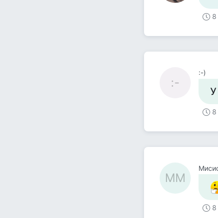
8
:-)
:-
У
8
ММ
8