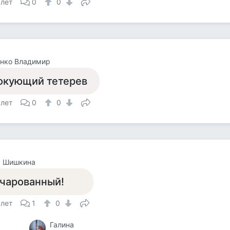
 лет
0
0
нко Владимир
окующий тетерев
 лет
0
0
а Шишкина
чарованный!
 лет
1
0
Галина