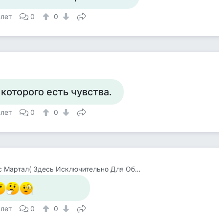
 лет
0
0
 которого есть чувства.
 лет
0
0
Мисис Мартал( Здесь Исключительно Для Общения)
 лет
0
0