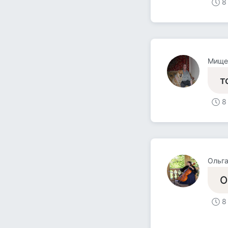
8
Мище
т
8
Ольг
О
8