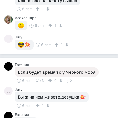
Как на зло-на работу вышла
6 лет
1
Александра
6 лет
1
Jury
Ju
6 лет
1
Евгения
Если будет время то у Черного моря
6 лет
3
0
Jury
Ju
Вы ж на нем живете.девушка
6 лет
1
Евгения