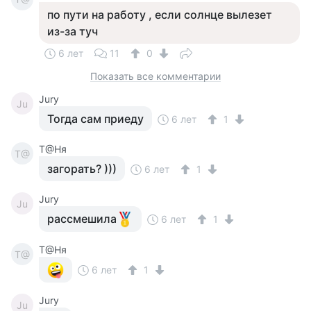
по пути на работу , если солнце вылезет
из-за туч
6 лет
11
0
Показать все комментарии
Jury
Ju
Тогда сам приеду
6 лет
1
Т@Ня
Т@
загорать? )))
6 лет
1
Jury
Ju
рассмешила
6 лет
1
Т@Ня
Т@
6 лет
1
Jury
Ju