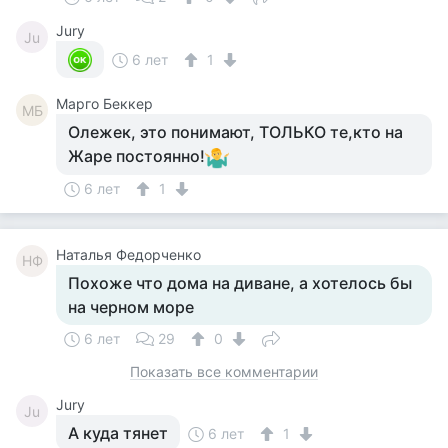
Jury
Ju
6 лет
1
Mарго Беккер
MБ
Олежек, это понимают, ТОЛЬКО те,кто на
Жаре постоянно!
6 лет
1
Наталья Федорченко
НФ
Похоже что дома на диване, а хотелось бы
на черном море
6 лет
29
0
Показать все комментарии
Jury
Ju
А куда тянет
6 лет
1