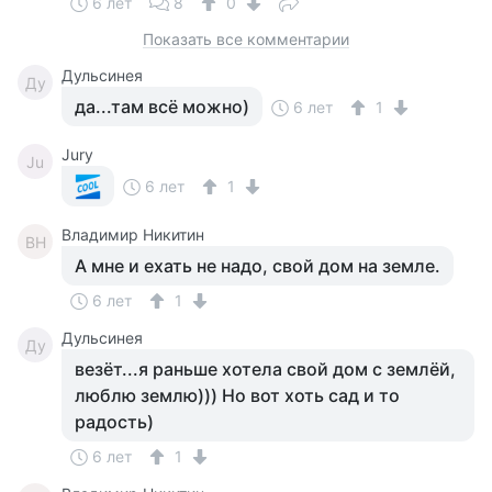
6 лет
8
0
Показать все комментарии
Дульсинея
Ду
да...там всё можно)
6 лет
1
Jury
Ju
6 лет
1
Владимир Никитин
ВН
А мне и ехать не надо, свой дом на земле.
6 лет
1
Дульсинея
Ду
везёт...я раньше хотела свой дом с землёй,
люблю землю))) Но вот хоть сад и то
радость)
6 лет
1