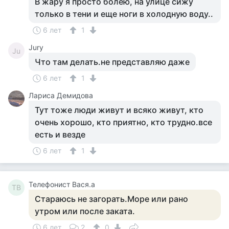
В жару я просто болею, на улице сижу
только в тени и еще ноги в холодную воду..
6 лет
1
Jury
Ju
Что там делать.не представляю даже
6 лет
1
Лариса Демидова
Тут тоже люди живут и всяко живут, кто
очень хорошо, кто приятно, кто трудно.все
есть и везде
6 лет
1
Телефонист Вася.а
ТВ
Стараюсь не загорать.Море или рано
утром или после заката.
6 лет
2
0