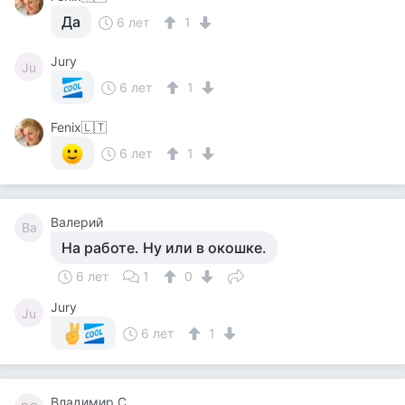
Да
6 лет
1
Jury
Ju
6 лет
1
Fenix🇱🇹
6 лет
1
Валерий
Ва
На работе. Ну или в окошке.
6 лет
1
0
Jury
Ju
6 лет
1
Владимир С