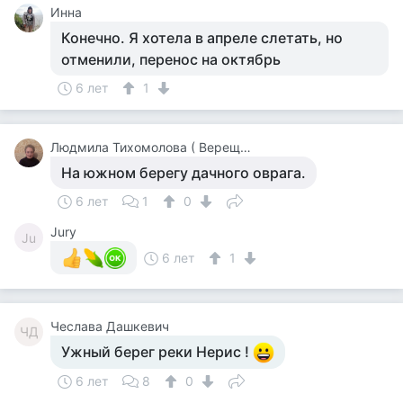
Инна
Конечно. Я хотела в апреле слетать, но
отменили, перенос на октябрь
6 лет
1
Людмила Тихомолова ( Верещагина )
На южном берегу дачного оврага.
6 лет
1
0
Jury
Ju
6 лет
1
Чеслава Дашкевич
ЧД
Ужный берег реки Нерис !
6 лет
8
0