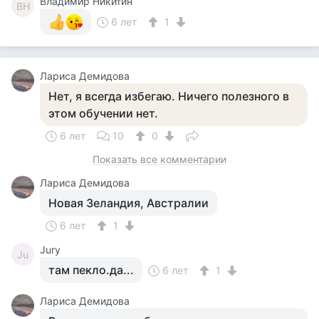
Владимир Никитин
ВН
6 лет
1
Лариса Демидова
Нет, я всегда избегаю. Ничего полезного в
этом обучении нет.
6 лет
10
0
Показать все комментарии
Лариса Демидова
Новая Зеландия, Австралии
6 лет
1
Jury
Ju
там пекло.да...
6 лет
1
Лариса Демидова