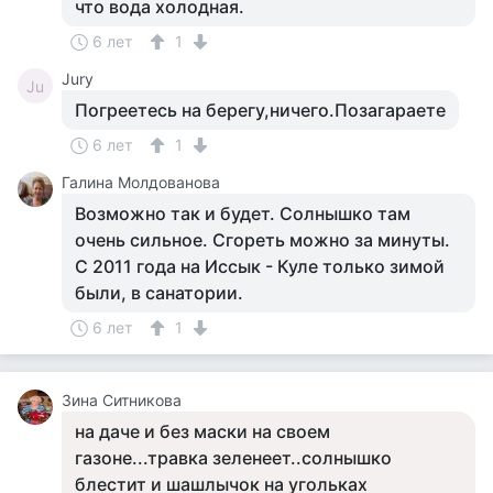
что вода холодная.
6 лет
1
Jury
Ju
Погреетесь на берегу,ничего.Позагараете
6 лет
1
Галина Молдованова
Возможно так и будет. Солнышко там
очень сильное. Сгореть можно за минуты.
С 2011 года на Иссык - Куле только зимой
были, в санатории.
6 лет
1
Зина Ситникова
на даче и без маски на своем
газоне...травка зеленеет..солнышко
блестит и шашлычок на угольках