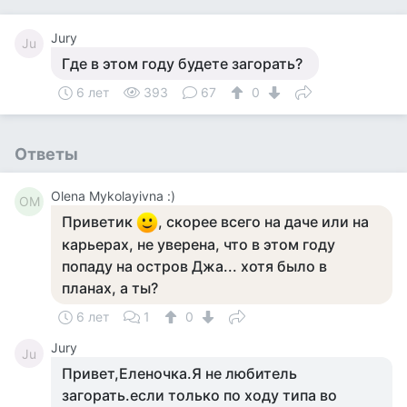
Jury
Ju
Где в этом году будете загорать?
6 лет
393
67
0
Ответы
Olena Mykolayivna :)
OM
Приветик
, скорее всего на даче или на
карьерах, не уверена, что в этом году
попаду на остров Джа... хотя было в
планах, а ты?
6 лет
1
0
Jury
Ju
Привет,Еленочка.Я не любитель
загорать.если только по ходу типа во