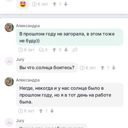
6 лет
1
Александра
В прошлом году не загорала, в этом тоже
не буду))
6 лет
5
0
Jury
Ju
Вы что.солнца боитесь?
6 лет
1
Александра
Негде, некогда и у нас солнце было в
прошлом году, но я в тот день на работе
была.
6 лет
1
Jury
Ju