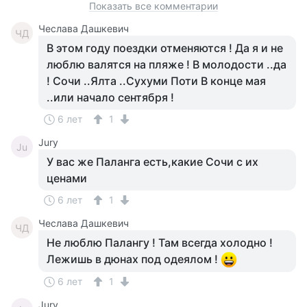
Показать все комментарии
Чеслава Дашкевич
ЧД
В этом году поездки отменяются ! Да я и не
люблю валятся на пляже ! В молодости ..да
! Сочи ..Ялта ..Сухуми Поти В конце мая
..или начало сентября !
6 лет
1
Jury
Ju
У вас же Паланга есть,какие Сочи с их
ценами
6 лет
1
Чеслава Дашкевич
ЧД
Не люблю Палангу ! Там всегда холодно !
Лежишь в дюнах под одеялом !
6 лет
1
Jury