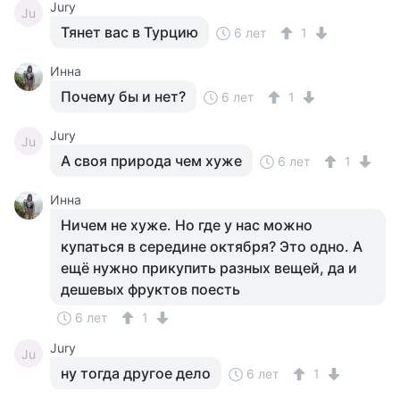
Jury
Ju
Тянет вас в Турцию
6 лет
1
Инна
Почему бы и нет?
6 лет
1
Jury
Ju
А своя природа чем хуже
6 лет
1
Инна
Ничем не хуже. Но где у нас можно
купаться в середине октября? Это одно. А
ещё нужно прикупить разных вещей, да и
дешевых фруктов поесть
6 лет
1
Jury
Ju
ну тогда другое дело
6 лет
1