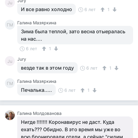
Jury
Ju
И все равно холодно
6 лет
1
Галина Мазяркина
ГМ
Зима была теплой, зато весна отыералась
на нас....
6 лет
1
Jury
Ju
везде так в этом году
6 лет
1
Галина Мазяркина
ГМ
Печалька.....
6 лет
1
Галина Молдованова
Нигде !!!!!!! Коронавирус не даст. Куда
ехать??? Обидно. В это время мы уже во
всю бронировали отели, а сейчас "сидим