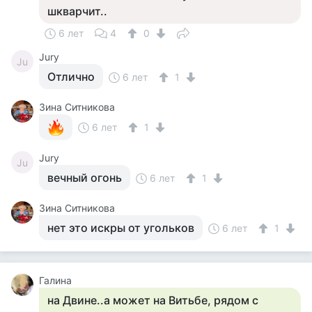
шкварчит..
6 лет
4
0
Jury
Ju
Отлично
6 лет
1
Зина Ситникова
6 лет
1
Jury
Ju
вечный огонь
6 лет
1
Зина Ситникова
нет это искры от угольков
6 лет
1
Галина
на Двине..а может на Витьбе, рядом с