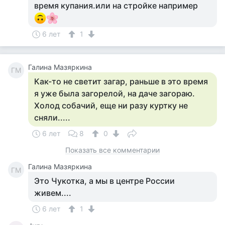
время купания.или на стройке например
6 лет
1
Галина Мазяркина
ГМ
Как-то не светит загар, раньше в это время
я уже была загорелой, на даче загораю.
Холод собачий, еще ни разу куртку не
сняли.....
6 лет
8
0
Показать все комментарии
Галина Мазяркина
ГМ
Это Чукотка, а мы в центре России
живем....
6 лет
1