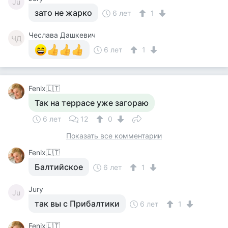
Ju
зато не жарко
6 лет
1
Чеслава Дашкевич
ЧД
6 лет
1
Fenix🇱🇹
Так на террасе уже загораю
6 лет
12
0
Показать все комментарии
Fenix🇱🇹
Балтийское
6 лет
1
Jury
Ju
так вы с Прибалтики
6 лет
1
Fenix🇱🇹