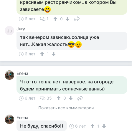
красивым ресторанчиком..в котором Вы
зависаете
6 лет
1
0
Jury
Ju
так вечером зависаю.солнца уже
нет...Какая жалость
6 лет
1
Елена
Что-то тепла нет, наверное. на огороде
будем принимать солнечные ванны)
6 лет
35
0
Показать все комментарии
Елена
Не буду, спасибо!)
6 лет
1