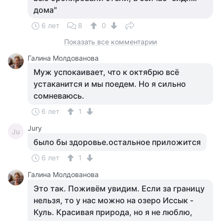
дома"
6 лет
8
0
Показать все комментарии
Галина Молдованова
Муж успокаивает, что к октябрю всё
устаканится и мы поедем. Но я сильно
сомневаюсь.
6 лет
1
Jury
Ju
было бы здоровье.остальное приложится
6 лет
1
Галина Молдованова
Это так. Поживём увидим. Если за границу
нельзя, то у нас можно на озеро Иссык -
Куль. Красивая природа, но я не люблю,