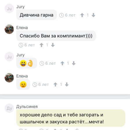
Jury
Ju
Дивчина гарна
6 лет
1
Елена
Спасибо Вам за комплимант))))
6 лет
1
Jury
Ju
6 лет
1
Елена
6 лет
1
Дульсинея
Ду
хорошее дело сад и тебе загорать и
шашлычок и закуска растёт...мечта!