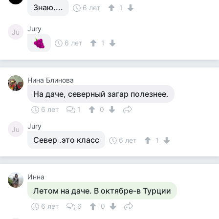
Знаю....
6 лет
1
Jury
Ju
6 лет
1
Нина Блинова
На даче, северный загар полезнее.
6 лет
1
0
Jury
Ju
Север .это класс
6 лет
1
Инна
Летом на даче. В октябре-в Турции
6 лет
6
0