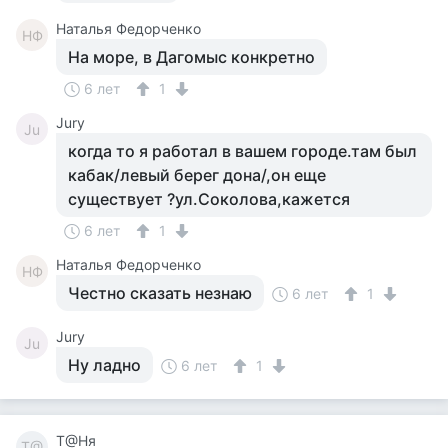
Наталья Федорченко
НФ
На море, в Дагомыс конкретно
6 лет
1
Jury
Ju
когда то я работал в вашем городе.там был
кабак/левый берег дона/,он еще
существует ?ул.Соколова,кажется
6 лет
1
Наталья Федорченко
НФ
Честно сказать незнаю
6 лет
1
Jury
Ju
Ну ладно
6 лет
1
Т@Ня
Т@