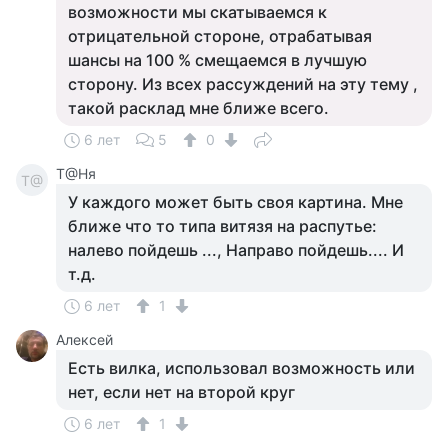
возможности мы скатываемся к
отрицательной стороне, отрабатывая
шансы на 100 % смещаемся в лучшую
сторону. Из всех рассуждений на эту тему ,
такой расклад мне ближе всего.
6 лет
5
0
Т@Ня
Т@
У каждого может быть своя картина. Мне
ближе что то типа витязя на распутье:
налево пойдешь ..., Направо пойдешь.... И
т.д.
6 лет
1
Алексей
Есть вилка, использовал возможность или
нет, если нет на второй круг
6 лет
1