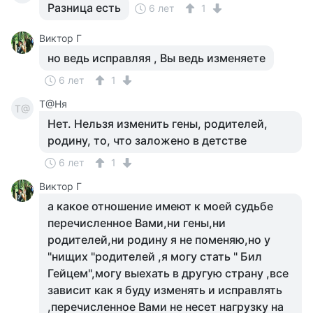
Разница есть
6 лет
1
Виктор Г
но ведь исправляя , Вы ведь изменяете
6 лет
1
Т@Ня
Т@
Нет. Нельзя изменить гены, родителей,
родину, то, что заложено в детстве
6 лет
1
Виктор Г
а какое отношение имеют к моей судьбе
перечисленное Вами,ни гены,ни
родителей,ни родину я не поменяю,но у
"нищих "родителей ,я могу стать " Бил
Гейцем",могу выехать в другую страну ,все
зависит как я буду изменять и исправлять
,перечисленное Вами не несет нагрузку на