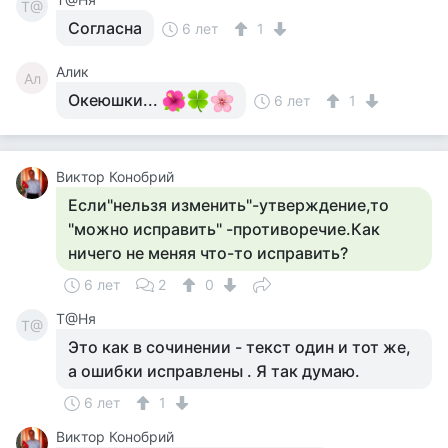
Т@
Согласна
6 лет
1
Алик
Ал
Океюшки...
6 лет
1
Виктор Конобрий
Если"нельзя изменить"-утверждение,то
"можно исправить" -противоречие.Как
ничего не меняя что-то исправить?
6 лет
2
0
Т@Ня
Т@
Это как в сочинении - текст один и тот же,
а ошибки исправлены . Я так думаю.
6 лет
1
Виктор Конобрий