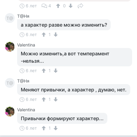
6 лет
4
0
Т@Ня
Т@
а характер разве можно изменить?
6 лет
1
Valentina
Можно изменить,а вот темперамент
-нельзя...
6 лет
1
Т@Ня
Т@
Меняют привычки, а характер , думаю, нет.
6 лет
1
Valentina
Привычки формируют характер...
6 лет
1