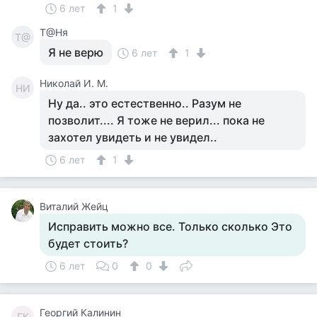
6 лет
1
Т@Ня
Т@
Я не верю
6 лет
1
Николай И. М.
НИ
Ну да.. это естественно.. Разум не
позволит.... Я тоже не верил... пока не
захотел увидеть и не увидел..
6 лет
1
Виталий Жейц
Исправить можно все. Только сколько Это
будет стоить?
6 лет
0
0
Георгий Калинин
ГК