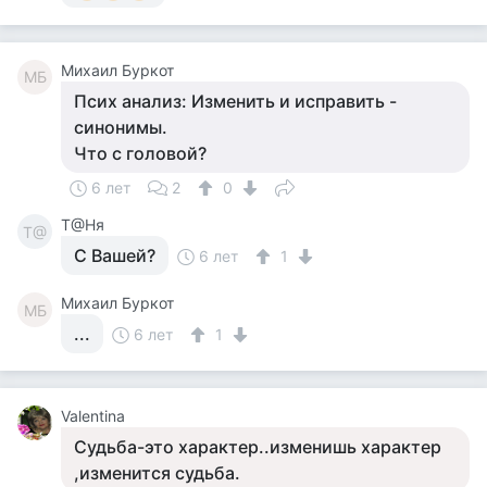
Михаил Буркот
МБ
Псих анализ: Изменить и исправить -
синонимы.
Что с головой?
6 лет
2
0
Т@Ня
Т@
С Вашей?
6 лет
1
Михаил Буркот
МБ
...
6 лет
1
Valentina
Судьба-это характер..изменишь характер
,изменится судьба.