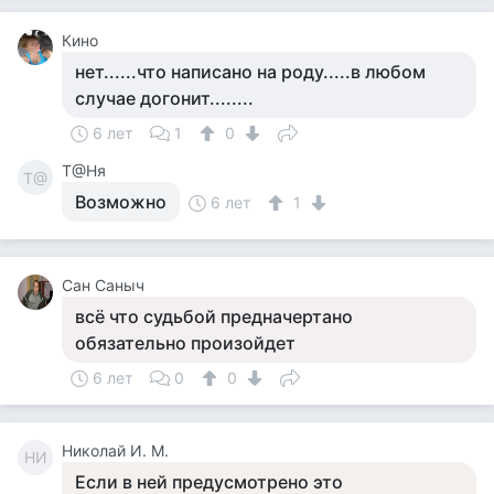
Кино
нет......что написано на роду.....в любом
случае догонит........
6 лет
1
0
Т@Ня
Т@
Возможно
6 лет
1
Сан Саныч
всё что судьбой предначертано
обязательно произойдет
6 лет
0
0
Николай И. М.
НИ
Если в ней предусмотрено это