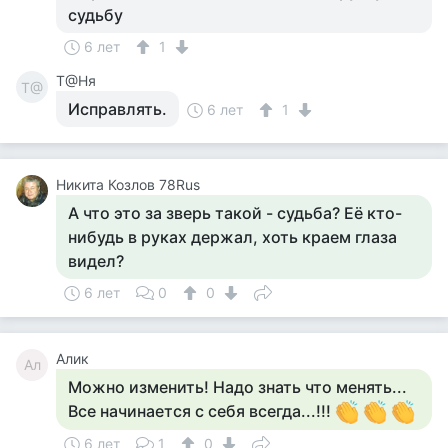
судьбу
6 лет
1
Т@Ня
Т@
Исправлять.
6 лет
1
Никита Козлов 78Rus
А что это за зверь такой - судьба? Её кто-
нибудь в руках держал, хоть краем глаза
видел?
6 лет
0
0
Алик
Ал
Можно изменить! Надо знать что менять...
Все начинается с себя всегда...!!!
6 лет
1
0