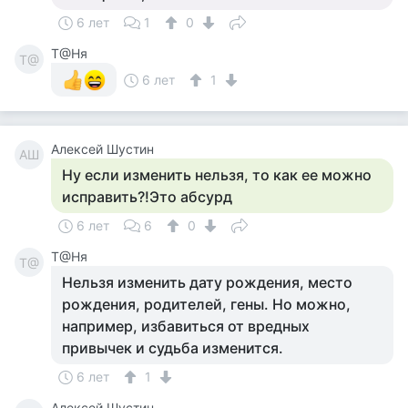
6 лет
1
0
Т@Ня
Т@
6 лет
1
Алексей Шустин
АШ
Ну если изменить нельзя, то как ее можно
исправить?!Это абсурд
6 лет
6
0
Т@Ня
Т@
Нельзя изменить дату рождения, место
рождения, родителей, гены. Но можно,
например, избавиться от вредных
привычек и судьба изменится.
6 лет
1
Алексей Шустин