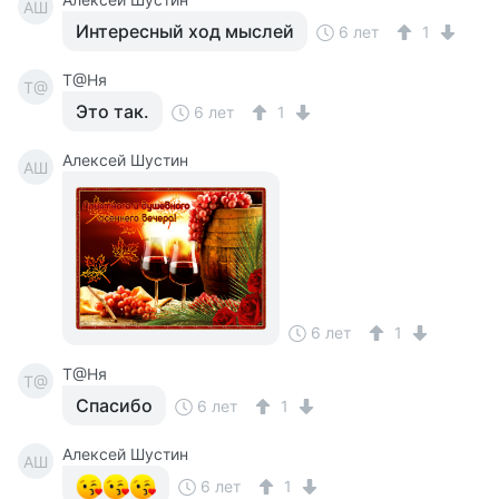
АШ
Интересный ход мыслей
6 лет
1
Т@Ня
Т@
Это так.
6 лет
1
Алексей Шустин
АШ
6 лет
1
Т@Ня
Т@
Спасибо
6 лет
1
Алексей Шустин
АШ
6 лет
1