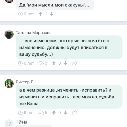
Да,"мои мысли,мои скакуны"....
6 лет
1
Татьяна Морозова
... все изменения, которые вы сочтёте к
изменению, должны будут вписаться в
вашу судьбу...)
6 лет
0
0
Виктор Г
а в чем разница ,изменить -исправить? и
изменить и исправить , все можно,судьба
же Ваша
6 лет
5
0
Т@Ня
Т@