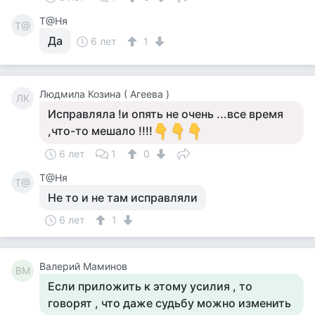
Т@Ня
Т@
Да
6 лет
1
Людмила Козина ( Агеева )
ЛК
Исправляла !и опять не очень ...все время
,что-то мешало !!!!
6 лет
1
0
Т@Ня
Т@
Не то и не там исправляли
6 лет
1
Валерий Маминов
ВМ
Если приложить к этому усилия , то
говорят , что даже судьбу можно изменить