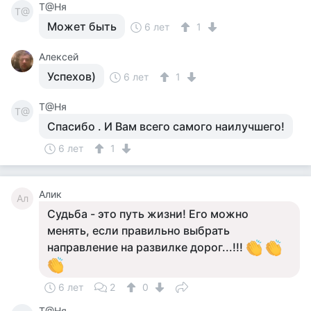
Т@Ня
Т@
Может быть
6 лет
1
Алексей
Успехов)
6 лет
1
Т@Ня
Т@
Спасибо . И Вам всего самого наилучшего!
6 лет
1
Алик
Ал
Судьба - это путь жизни! Его можно
менять, если правильно выбрать
направление на развилке дорог...!!!
6 лет
2
0
Т@Ня