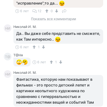
"исправление",то да...
6 лет
12
0
Показать все комментарии
Николай И. М.
НИ
Да.. Вы даже себе представить не сможете,
как Там интересно..
6 лет
1
Т@Ня
Т@
6 лет
1
Николай И. М.
НИ
Фантастика, которую нам показывают в
фильмах - это просто детский лепет и
картинки неопытного художника по
сравнению с гиперреальностью и
неожиданностями вещей и событий Там