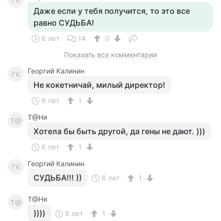
Даже если у тебя получится, то это все
равно СУДЬБА!
6 лет
14
0
Показать все комментарии
Георгий Калинин
ГК
Не кокетничай, милый директор!
6 лет
1
Т@Ня
Т@
Хотела бы быть другой, да гены не дают. )))
6 лет
1
Георгий Калинин
ГК
СУДЬБА!!! ))
6 лет
1
Т@Ня
Т@
))))
6 лет
1