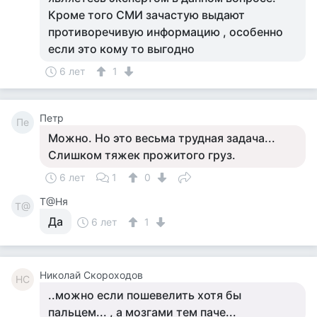
Кроме того СМИ зачастую выдают
противоречивую информацию , особенно
если это кому то выгодно
6 лет
1
Петр
Пе
Можно. Но это весьма трудная задача...
Слишком тяжек прожитого груз.
6 лет
1
0
Т@Ня
Т@
Да
6 лет
1
Николай Скороходов
НС
..можно если пошевелить хотя бы
пальцем... , а мозгами тем паче...