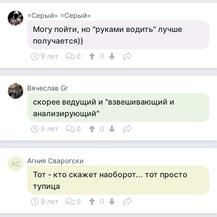
=Cерый= =Серый=
Могу пойти, но "руками водить" лучше
получается))
9 лет
0
0
Вячеслав Gr
скорее ведущий и "взвешивающий и
анализирующий"
9 лет
0
0
Агния Сварогски
АС
Тот - кто скажет наоборот... тот просто
тупица
9 лет
0
0