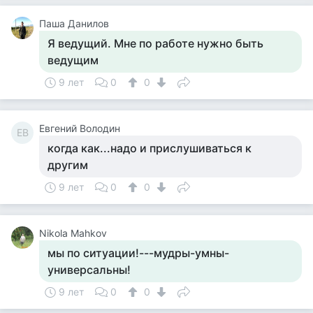
Паша Данилов
Я ведущий. Мне по работе нужно быть
ведущим
9 лет
0
0
Евгений Володин
ЕВ
когда как...надо и прислушиваться к
другим
9 лет
0
0
Nikola Mahkov
мы по ситуации!---мудры-умны-
универсальны!
9 лет
0
0