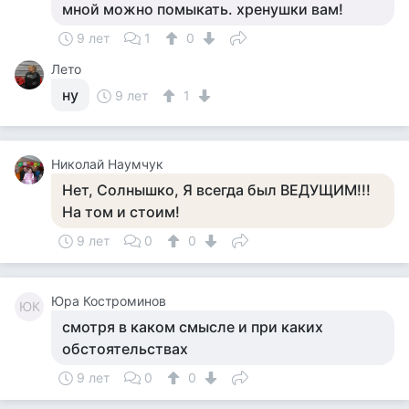
мной можно помыкать. хренушки вам!
9 лет
1
0
Лето
ну
9 лет
1
Николай Наумчук
Нет, Солнышко, Я всегда был ВЕДУЩИМ!!!
На том и стоим!
9 лет
0
0
Юра Костроминов
ЮК
смотря в каком смысле и при каких
обстоятельствах
9 лет
0
0