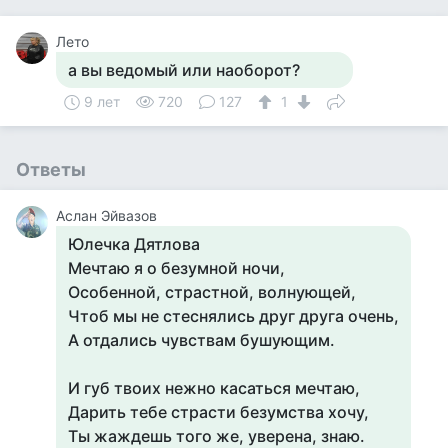
Лето
а вы ведомый или наоборот?
9 лет
720
127
1
Ответы
Аслан Эйвазов
Юлечка Дятлова
Мечтаю я о безумной ночи,
Особенной, страстной, волнующей,
Чтоб мы не стеснялись друг друга очень,
А отдались чувствам бушующим.
И губ твоих нежно касаться мечтаю,
Дарить тебе страсти безумства хочу,
Ты жаждешь того же, уверена, знаю.