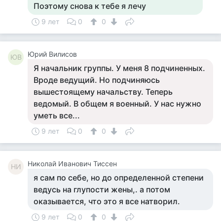
Поэтому снова к тебе я лечу
9 лет
0
0
Юрий Вилисов
ЮВ
Я начальник группы. У меня 8 подчиненных.
Вроде ведущий. Но подчиняюсь
вышестоящему начальству. Теперь
ведомый. В общем я военный. У нас нужно
уметь все...
9 лет
0
0
Николай Иванович Тиссен
НИ
я сам по себе, но до определенной степени
ведусь на глупости жены,. а потом
оказывается, что это я все натворил.
9 лет
0
0