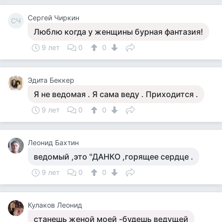
Сергей Чиркин
СЧ
Люблю когда у женщины бурная фантазия!
9 лет
0
0
Эдита Беккер
Я не ведомая . Я сама веду . Приходится .
9 лет
0
0
Леонид Бахтин
ведомый ,это "ДАНКО ,горящее сердце .
9 лет
0
0
Кулаков Леонид
станешь женой моей -будешь ведущей