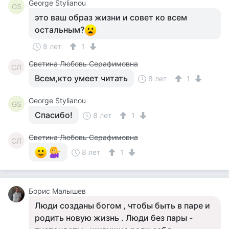
George Stylianou
GS
это ваш образ жизни и совет ко всем
остальным?
8 лет
1
Светина Любовь Серафимовна
СЛ
Всем,кто умеет читать
8 лет
1
George Stylianou
GS
Спасибо!
8 лет
1
Светина Любовь Серафимовна
СЛ
8 лет
1
Борис Малышев
Люди созданы богом , чтобы быть в паре и
родить новую жизнь . Люди без пары -