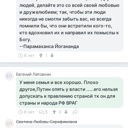
людей, делайте это со всей своей любовью
и дружелюбием; так, чтобы эти люди
никогда не смогли забыть вас, но всегда
помнили бы, что они встретили кого-то,
кто вдохновил их и направил их помыслы к
Богу.
--Парамаханса Йогананда
8 лет
1
Евгений Литовкин
ЕЛ
У меня семья и все хорошо. Плохо
другое,Путин опять у власти .....его нельзя
допускать к правлению страной тк он для
страны и народа РФ ВРАГ
8 лет
5
0
Светина Любовь Серафимовна
СЛ