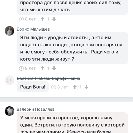
простора для посвящения своих сил тому,
что мы хотим делать.
8 лет
1
Борис Малышев
Эти люди - уроды и эгоисты , а кто им
подаст стакан воды , когда они состарятся
и не смогут себя обслужить . Ради чего и
кого эти люди живут ?
8 лет
1
Светина Любовь Серафимовна
СЛ
Ради Бога!
8 лет
1
Валерий Поваляев
У меня правило простое, хорошо живу
один. Встретил вторую половину с которой
лучше чем одному. Женюсь или будем