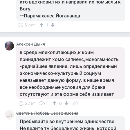
кто вдохновил их и направил их помыслы к
Богу.
--Парамаханса Йогананда
6 лет
1
Алексей Дыня
в среде млекопитающих,к коим
принадлежит хомо сапиенс,моногамность
-редчайшее явление. лишь определенный
экономическо-культурный социум
навязывает данную форму. в наше время
все необходимые условия для брака
отсутствуют и эта форма себя изживает
6 лет
1
0
Светина Любовь Серафимовна
СЛ
Пребывайте во внутреннем одиночестве.
Не ведите ту бесцельную жизнь, которой