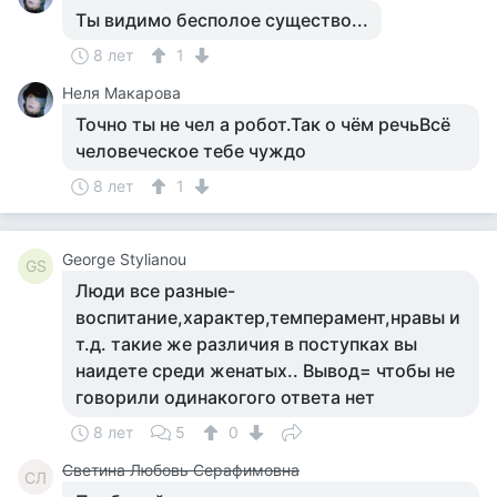
Ты видимо бесполое существо...
8 лет
1
Неля Макарова
Точно ты не чел а робот.Так о чём речьВсё
человеческое тебе чуждо
8 лет
1
George Stylianou
GS
Люди все разные-
воспитание,характер,темперамент,нравы и
т.д. такие же различия в поступках вы
наидете среди женатых.. Вывод= чтобы не
говорили одинакогого ответа нет
8 лет
5
0
Светина Любовь Серафимовна
СЛ