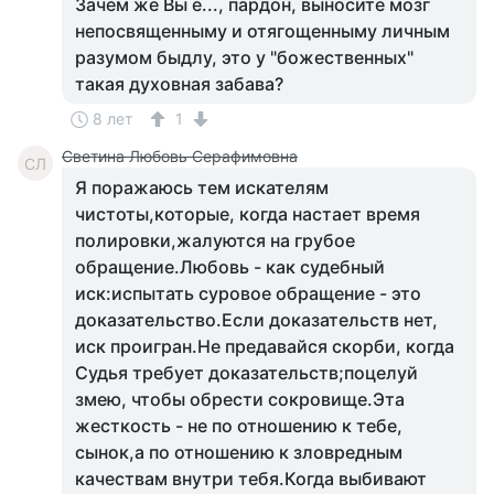
Зачем же Вы е..., пардон, выносите мозг
непосвященныму и отягощенныму личным
разумом быдлу, это у "божественных"
такая духовная забава?
8 лет
1
Светина Любовь Серафимовна
СЛ
Я поражаюсь тем искателям
чистоты,которые, когда настает время
полировки,жалуются на грубое
обращение.Любовь - как судебный
иск:испытать суровое обращение - это
доказательство.Если доказательств нет,
иск проигран.Не предавайся скорби, когда
Судья требует доказательств;поцелуй
змею, чтобы обрести сокровище.Эта
жесткость - не по отношению к тебе,
сынок,а по отношению к зловредным
качествам внутри тебя.Когда выбивают