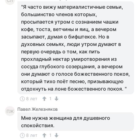
СЛ
"Я часто вижу материалистичные семьи,
большинство членов которых,
просыпается утром с сознанием чашки
кофе, тоста, ветчины и яиц, а вечером
засыпают, думая о бифштексе. Но в
духовных семьях, люди утром думают в
первую очередь о том, как пить
прохладный нектар умиротворения из
сосуда глубокого созерцания, а вечером
они думают о голосе божественного покоя,
который тихо поёт песню, призывающую
отдохнуть на лоне божественного покоя. "
8 лет
1
Павел Железняков
ПЖ
Мне нужна женщина для душевного
спокойствия.
8 лет
1