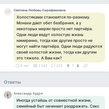
Светина Любовь Серафимовна
СЛ
Холостяками становятся по-разному.
Монахи дают обет безбрачия, а у
некоторых мирян просто нет партнёра.
Одни люди ведут холостую жизнь
намеренно, тогда как другие просто не
могут найти партнёра. Одни люди радуются
своей холостой жизни, тогда как другим
это тяжело. А Вам как?
8 лет
2 243
233
7
Ответы
Александр Кудря
Иногда устаёшь от совместной жизни,
семейный быт начинает раздражать. Секс