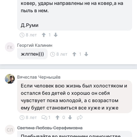
ковер, удары направлены не на ковер,а на
пыль в нем.
Д.Руми
8 лет
1
Георгий Калинин
ГК
жлгпен)))
8 лет
1
Вячеслав Чернышёв
Если человек всю жизнь был холостяком и
остался без детей о хорошо он себя
чувствует пока молодой, а с возрастом
ему будет становиться все хуже и хуже
8 лет
1
0
Светина Любовь Серафимовна
СЛ
Пребывайте во внутреннем одиночестве.