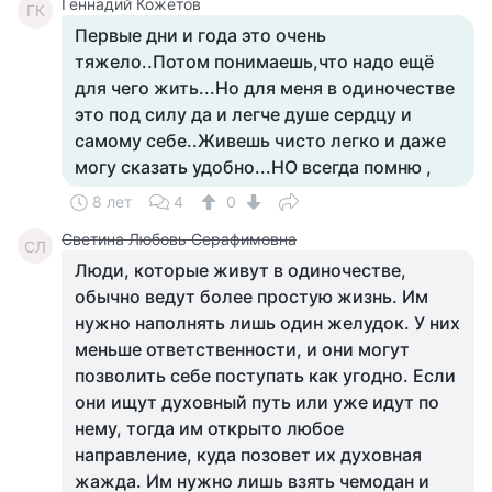
Геннадий Кожетов
ГК
Первые дни и года это очень
тяжело..Потом понимаешь,что надо ещё
для чего жить...Но для меня в одиночестве
это под силу да и легче душе сердцу и
самому себе..Живешь чисто легко и даже
могу сказать удобно...НО всегда помню ,
8 лет
4
0
Светина Любовь Серафимовна
СЛ
Люди, которые живут в одиночестве,
обычно ведут более простую жизнь. Им
нужно наполнять лишь один желудок. У них
меньше ответственности, и они могут
позволить себе поступать как угодно. Если
они ищут духовный путь или уже идут по
нему, тогда им открыто любое
направление, куда позовет их духовная
жажда. Им нужно лишь взять чемодан и