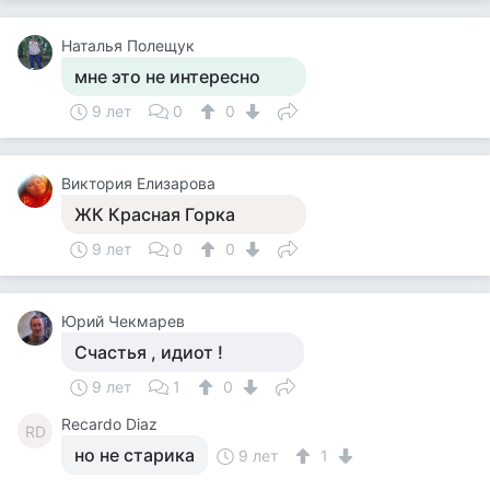
Наталья Полещук
мне это не интересно
9 лет
0
0
Виктория Елизарова
ЖК Красная Горка
9 лет
0
0
Юрий Чекмарев
Счастья , идиот !
9 лет
1
0
Recardo Diaz
RD
но не старика
9 лет
1