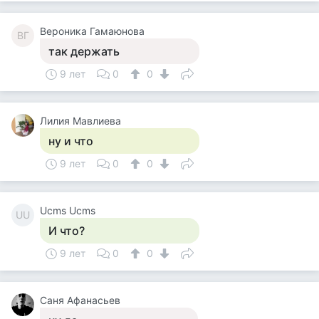
Вероника Гамаюнова
ВГ
так держать
9 лет
0
0
Лилия Мавлиева
ну и что
9 лет
0
0
Ucms Ucms
UU
И что?
9 лет
0
0
Саня Афанасьев