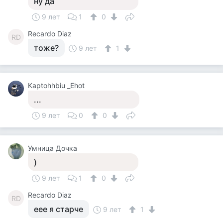
ну да
9 лет
1
0
Recardo Diaz
RD
тоже?
9 лет
1
Kaptohhbiu _Ehot
...
9 лет
0
0
Умница Дочка
)
9 лет
1
0
Recardo Diaz
RD
еее я старче
9 лет
1