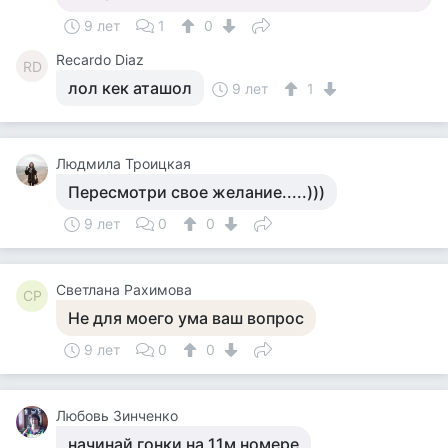
9 лет
1
0
Recardo Diaz
RD
лол кек аташол
9 лет
1
Людмила Троицкая
Пересмотри свое желание.....)))
9 лет
0
0
Светлана Рахимова
СР
Не для моего ума ваш вопрос
9 лет
0
0
Любовь Зинченко
начинай гонки на 11м номере