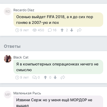
Recardo Diaz
RD
Осенью выйдет FIFA 2018, а я до сих пор
гоняю в 2007-ую и пох
9 лет
450
16
2
Ответы
Black Cat
Я в компьютерных операционках ничего не
смыслю
9 лет
0
0
Маленькая Рысь
МР
Извини Серж но у меня ещё МОРДОР не
вышел