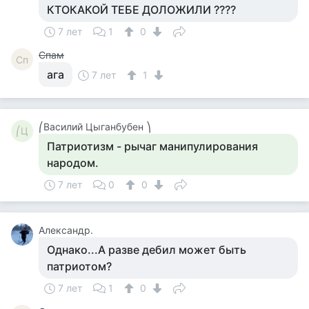
КТОКАКОЙ ТЕБЕ ДОЛОЖИЛИ ????
7 лет
1
0
Спам
Сп
ага
7 лет
1
⎛Василий Цыганбубен ⎞
⎛Ц
Патриотизм - рычаг манипулирования
народом.
7 лет
0
0
Александр.
Однако...А разве дебил может быть
патриотом?
7 лет
1
0