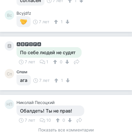
согласен
7 лет
1
Bcyjdfz
Bc
7 лет
1
🅰️🅱️🅿️🅾️🅿️🅰️
🅰️
По себе людей не судят
7 лет
1
0
Спам
Сп
ага
7 лет
1
Николай Песоцкий
НП
Обалдеть! Ты не прав!
7 лет
10
0
Показать все комментарии