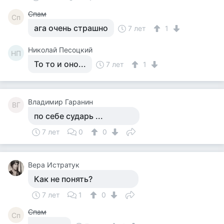
Спам
Сп
ага очень страшно
7 лет
1
Николай Песоцкий
НП
То то и оно...
7 лет
1
Владимир Гаранин
ВГ
по себе сударь ...
7 лет
0
0
Вера Истратук
Как не понять?
7 лет
1
0
Спам
Сп