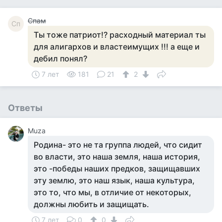
Спам
Сп
Ты тоже патриот!? расходный материал ты
для алигархов и властеимущих !!! а еще и
дебил понял?
7 лет
181
21
2
Ответы
Muza
Родина- это не та группа людей, что сидит
во власти, это наша земля, наша история,
это -победы наших предков, защищавших
эту землю, это наш язык, наша культура,
это то, что мы, в отличие от некоторых,
должны любить и защищать.
7 лет
0
0