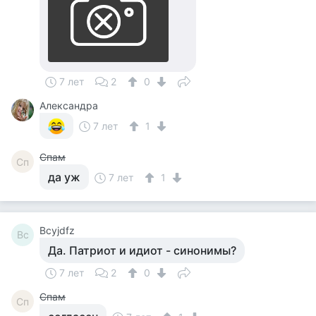
7 лет
2
0
Александра
7 лет
1
Спам
Сп
да уж
7 лет
1
Bcyjdfz
Bc
Да. Патриот и идиот - синонимы?
7 лет
2
0
Спам
Сп