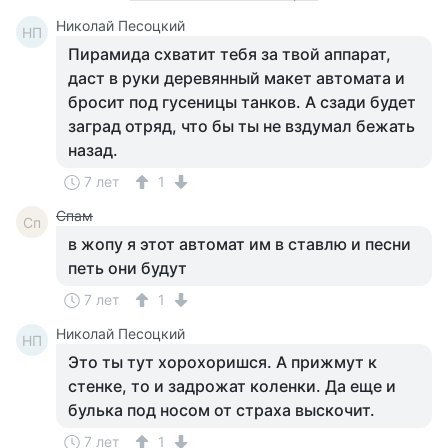
Николай Песоцкий
НП
Пирамида схватит тебя за твой аппарат,
даст в руки деревянный макет автомата и
бросит под гусеницы танков. А сзади будет
заград отряд, что бы ты не вздумал бежать
назад.
7 лет
1
Спам
Сп
в жопу я этот автомат им в ставлю и песни
петь они будут
7 лет
1
Николай Песоцкий
НП
Это ты тут хорохоришся. А прижмут к
стенке, то и задрожат коленки. Да еще и
булька под носом от страха выскочит.
7 лет
1