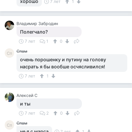
хорошо
7 лет
1
Владимир Забродин
Полегчало?
7 лет
1
0
Спам
Сп
очень порошенку и путину на голову
насрать я бы вообше осчясливился!
7 лет
1
Алексей С
и ты
7 лет
2
0
Спам
Сп
не я с марса
7 лет
1