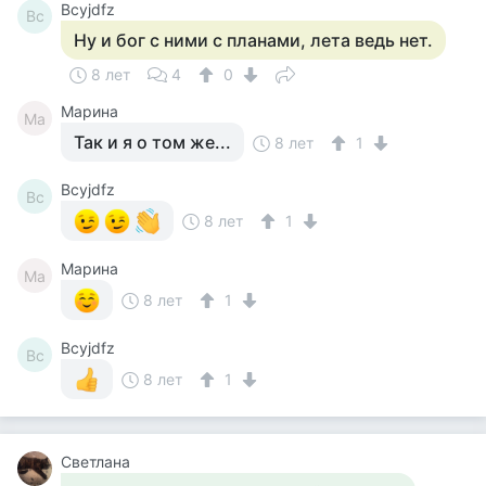
Bcyjdfz
Bc
Ну и бог с ними с планами, лета ведь нет.
8 лет
4
0
Марина
Ма
Так и я о том же...
8 лет
1
Bcyjdfz
Bc
8 лет
1
Марина
Ма
8 лет
1
Bcyjdfz
Bc
8 лет
1
Светлана