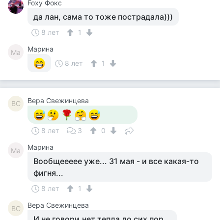
Foxy Фокс
да лан, сама то тоже пострадала)))
8 лет
1
Марина
Ма
8 лет
1
Вера Свежинцева
ВС
8 лет
3
0
Марина
Ма
Вообщеееее уже... 31 мая - и все какая-то
фигня...
8 лет
1
Вера Свежинцева
ВС
И не говори,нет тепла до сих пор...