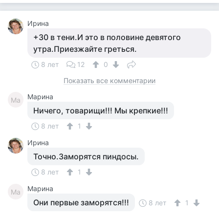
Ирина
+30 в тени.И это в половине девятого
утра.Приезжайте греться.
8 лет
12
0
Показать все комментарии
Марина
Ма
Ничего, товарищи!!! Мы крепкие!!!
8 лет
1
Ирина
Точно.Заморятся пиндосы.
8 лет
1
Марина
Ма
Они первые заморятся!!!
8 лет
1