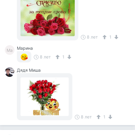
8 лет
1
Марина
Ма
8 лет
1
Дядя Миша
8 лет
1