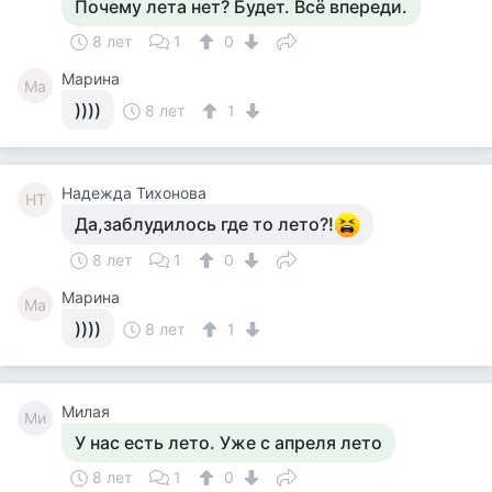
Почему лета нет? Будет. Всё впереди.
8 лет
1
0
Марина
Ма
))))
8 лет
1
Надежда Тихонова
НТ
Да,заблудилось где то лето?!
8 лет
1
0
Марина
Ма
))))
8 лет
1
Милая
Ми
У нас есть лето. Уже с апреля лето
8 лет
1
0