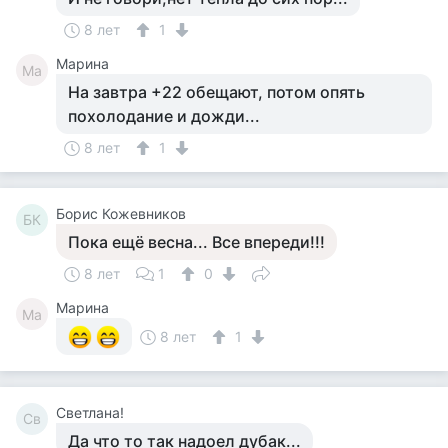
8 лет
1
Марина
Ма
На завтра +22 обещают, потом опять
похолодание и дожди...
8 лет
1
Борис Кожевников
БК
Пока ещё весна... Все впереди!!!
8 лет
1
0
Марина
Ма
8 лет
1
Светлана!
Св
Да что то так надоел дубак...