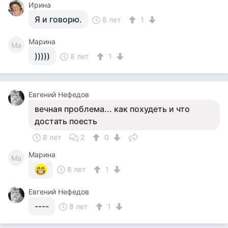
Ирина
Я и говорю.
8 лет
1
Марина
Ма
)))))
8 лет
1
Евгений Нефедов
вечная проблема... как похудеть и что
достать поесть
8 лет
2
0
Марина
Ма
8 лет
1
Евгений Нефедов
----
8 лет
1