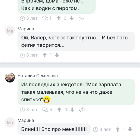
Впрочем, дома тоже нет,
Как и водки с пирогом.
8 лет
1
0
Марина
Ма
Ой, Валер, чего ж так грустно... И без того
фигня творится...
8 лет
1
Наталия Семенова
Из последних анекдотов: "Моя зарплата
такая маленькая, что не на что даже
спиться"
8 лет
5
0
Марина
Ма
Блин!!!! Это про меня!!!!!!!!
8 лет
1