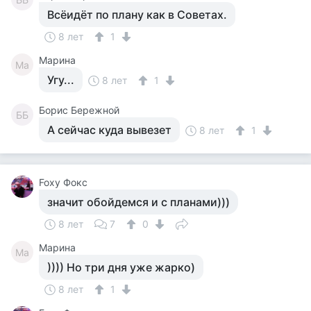
Всёидёт по плану как в Советах.
8 лет
1
Марина
Ма
Угу...
8 лет
1
Борис Бережной
ББ
А сейчас куда вывезет
8 лет
1
Foxy Фокс
значит обойдемся и с планами)))
8 лет
7
0
Марина
Ма
)))) Но три дня уже жарко)
8 лет
1