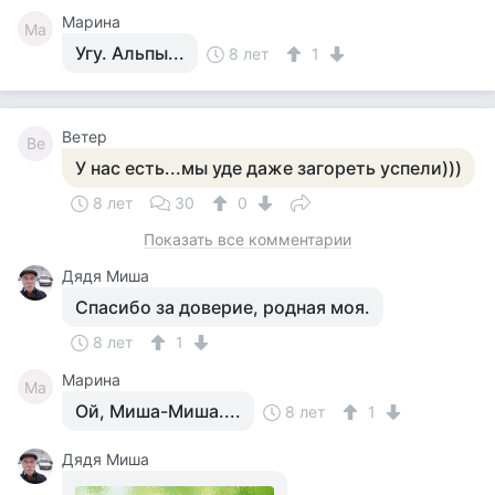
Марина
Ма
Угу. Альпы...
8 лет
1
Ветер
Ве
У нас есть...мы уде даже загореть успели)))
8 лет
30
0
Показать все комментарии
Дядя Миша
Спасибо за доверие, родная моя.
8 лет
1
Марина
Ма
Ой, Миша-Миша....
8 лет
1
Дядя Миша