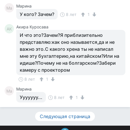
Марина
Ма
У кого? Зачем?
8 лет
1
Акира Куросава
АК
И что это?Зачем?Я приблизительно
представляю:как оно называется,да и не
важно это.С какого хрена ты не написал
мне эту бухгалтерию,на китайском?Или на
идише?Почему не на болгарском?Забери
камеру с проектором
8 лет
1
Марина
Ма
Ууууууу...
8 лет
1
Следующая страница