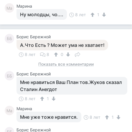
Марина
Ма
Ну молодцы, чо....
8 лет
1
Борис Бережной
ББ
А.Что Есть ? Может ума не хватает!
8 лет
8
0
Показать все комментарии
Борис Бережной
ББ
Мне нравиться Ваш План тов.Жуков сказал
Сталин Анегдот
8 лет
1
Марина
Ма
Мне уже тоже нравится.
8 лет
1
Борис Бережной
ББ