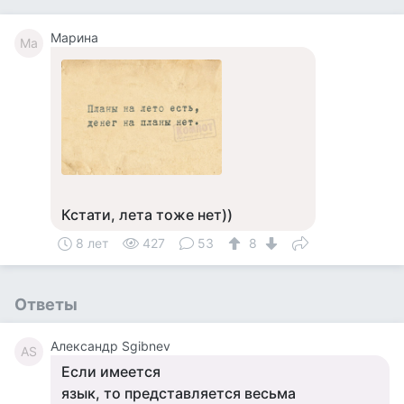
Марина
Ма
Кстати, лета тоже нет))
8 лет
427
53
8
Ответы
Александр Sgibnev
АS
Если имеется
язык, то представляется весьма