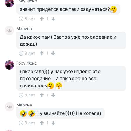
Foxy Фокс
значит придется все таки задуматься?
8 лет
1
Марина
Ма
Да какое там) Завтра уже похолодание и
дождь)
8 лет
1
Foxy Фокс
накаркала))) у нас уже неделю это
похолодание... а так хорошо все
начиналось
8 лет
1
Марина
Ма
Ну звиняйте!))))) Не хотела)
8 лет
1