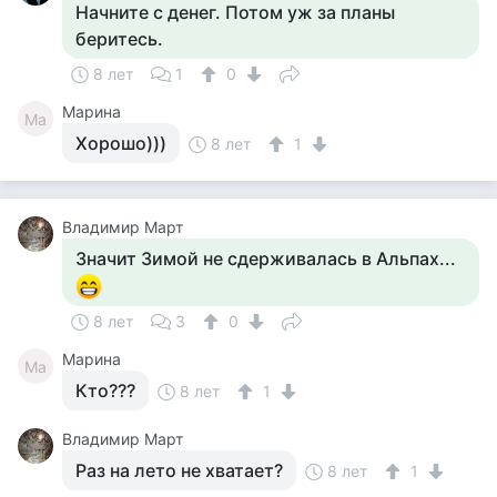
Начните с денег. Потом уж за планы
беритесь.
8 лет
1
0
Марина
Ма
Хорошо)))
8 лет
1
Владимир Март
Значит Зимой не сдерживалась в Альпах...
8 лет
3
0
Марина
Ма
Кто???
8 лет
1
Владимир Март
Раз на лето не хватает?
8 лет
1