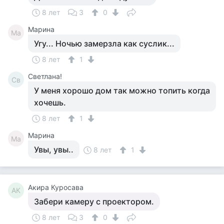
8 лет
3
0
Марина
Ма
Угу... Ночью замерзла как суслик...
8 лет
1
Светлана!
Св
У меня хорошо дом так можно топить когда
хочешь.
8 лет
1
Марина
Ма
Увы, увы..
8 лет
1
Акира Куросава
АК
Забери камеру с проектором.
8 лет
3
0