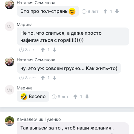
Наталия Семенова
Это про пол-страны
8 лет
1
Марина
Ма
Не то, что спиться, а даже просто
нафигачиться с горя!!!!)))))
8 лет
1
Наталия Семенова
ну. это уж совсем грусно... Как жить-то)
8 лет
1
Марина
Ма
Весело
8 лет
1
Ка-Валерчик Гузенко
Так выпьем за то , чтоб наши желания ,