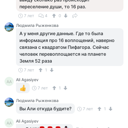
переселение души, то 16 раз.
7 лет
4
0
Людмила Рыженкова
А у меня другие данные. Где то была
информация про 16 воплощений, наверно
связана с квадратом Пифагора. Сейчас
человек перевоплощается на планете
Земля 52 раза
7 лет
1
Ali Agasiyev
AA
7 лет
1
Людмила Рыженкова
Вы Али откуда будите?
7 лет
1
Ali Agasiyev
AA