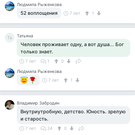
Людмила Рыженкова
52 воплощения
7 лет
1
Татьяна
Та
Человек проживает одну, а вот душа... Бог
только знает.
7 лет
1
0
Людмила Рыженкова
7 лет
1
Владимир Забродин
Внутриутробную, детство. Юность. зрелую
и старость.
7 лет
24
0