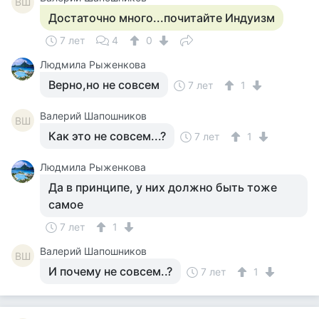
ВШ
Достаточно много...почитайте Индуизм
7 лет
4
0
Людмила Рыженкова
Верно,но не совсем
7 лет
1
Валерий Шапошников
ВШ
Как это не совсем...?
7 лет
1
Людмила Рыженкова
Да в принципе, у них должно быть тоже
самое
7 лет
1
Валерий Шапошников
ВШ
И почему не совсем..?
7 лет
1