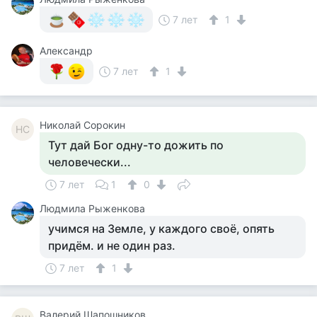
7 лет
1
Александр
7 лет
1
Николай Сорокин
НС
Тут дай Бог одну-то дожить по
человечески...
7 лет
1
0
Людмила Рыженкова
учимся на Земле, у каждого своё, опять
придём. и не один раз.
7 лет
1
Валерий Шапошников