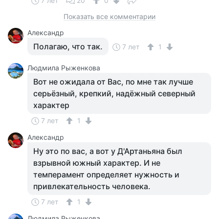
7 лет
20
0
Показать все комментарии
Александр
Полагаю, что так.
7 лет
1
Людмила Рыженкова
Вот не ожидала от Вас, по мне так лучше
серьёзный, крепкий, надёжный северный
характер
7 лет
1
Александр
Ну это по вас, а вот у Д'Артаньяна был
взрывной южный характер. И не
темперамент определяет нужность и
привлекательность человека.
7 лет
1
Людмила Рыженкова