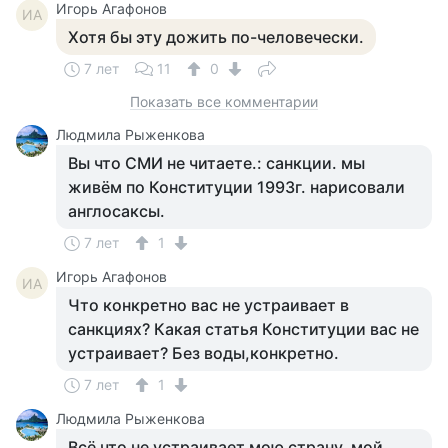
Игорь Агафонов
ИА
Хотя бы эту дожить по-человечески.
7 лет
11
0
Показать все комментарии
Людмила Рыженкова
Вы что СМИ не читаете.: санкции. мы
живём по Конституции 1993г. нарисовали
англосаксы.
7 лет
1
Игорь Агафонов
ИА
Что конкретно вас не устраивает в
санкциях? Какая статья Конституции вас не
устраивает? Без воды,конкретно.
7 лет
1
Людмила Рыженкова
Всё что не устраивает мою страну, мой