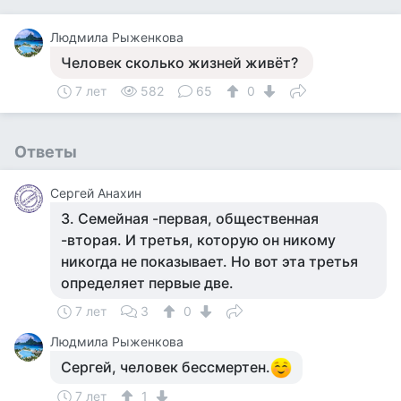
Людмила Рыженкова
Человек сколько жизней живёт?
7 лет
582
65
0
Ответы
Сергей Анахин
3. Семейная -первая, общественная
-вторая. И третья, которую он никому
никогда не показывает. Но вот эта третья
определяет первые две.
7 лет
3
0
Людмила Рыженкова
Сергей, человек бессмертен.
7 лет
1