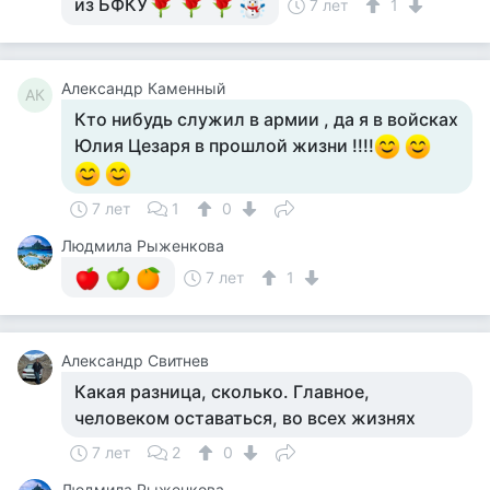
из БФКУ
7 лет
1
Александр Каменный
АК
Кто нибудь служил в армии , да я в войсках
Юлия Цезаря в прошлой жизни !!!!
7 лет
1
0
Людмила Рыженкова
7 лет
1
Александр Свитнев
Какая разница, сколько. Главное,
человеком оставаться, во всех жизнях
7 лет
2
0
Людмила Рыженкова