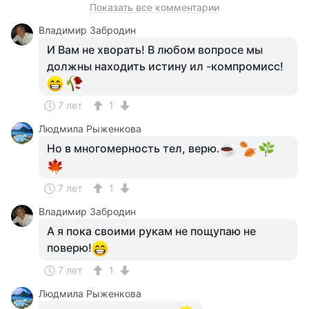
Показать все комментарии
Владимир Забродин
И Вам не хворать! В любом вопросе мы
должны находить истину ил -компромисс!
7 лет
1
Людмила Рыженкова
Но в многомерность тел, верю.
7 лет
1
Владимир Забродин
А я пока своими рукам не пощупаю не
поверю!
7 лет
1
Людмила Рыженкова