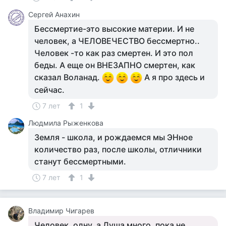
Сергей Анахин
Бессмертие-это высокие материи. И не
человек, а ЧЕЛОВЕЧЕСТВО бессмертно..
Человек -то как раз смертен. И это пол
беды. А еще он ВНЕЗАПНО смертен, как
сказал Воланад.
А я про здесь и
сейчас.
7 лет
1
Людмила Рыженкова
Земля - школа, и рождаемся мы ЭНное
количество раз, после школы, отличники
станут бессмертными.
7 лет
1
Владимир Чигарев
Человек, одну, а Душа много, пока не