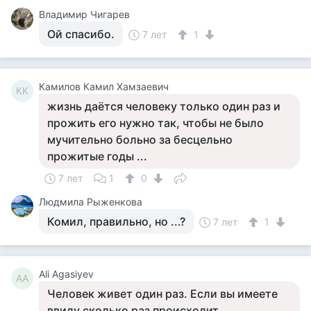
Владимир Чигарев
Ой спасибо.
7 лет
1
Камилов Камил Хамзаевич
КК
жизнь даётся человеку только один раз и
прожить его нужно так, чтобы не было
мучительно больно за бесцельно
прожитые годы ...
7 лет
1
0
Людмила Рыженкова
Комил, правильно, но ...?
7 лет
1
Ali Agasiyev
AA
Человек живет один раз. Если вы имеете
ввиду сколько раз происходит