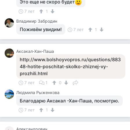
Это еще не скоро будет
7 лет
1
Владимир Забродин
Поживём увидим!
7 лет
1
Аксакал-Хан-Паша
http://www.bolshoyvopros.ru/questions/883
48-hotite-poschitat-skolko-zhiznej-vy-
prozhili.html
7 лет
1
0
Людмила Рыженкова
Благодарю Аксакал -Хан-Паша, посмотрю.
7 лет
1
Александрович