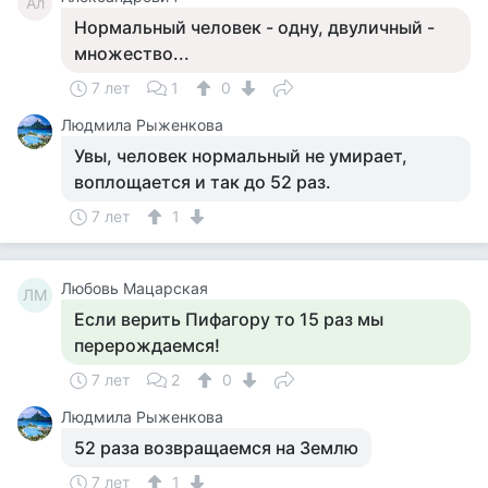
Ал
Нормальный человек - одну, двуличный -
множество...
7 лет
1
0
Людмила Рыженкова
Увы, человек нормальный не умирает,
воплощается и так до 52 раз.
7 лет
1
Любовь Мацарская
ЛМ
Если верить Пифагору то 15 раз мы
перерождаемся!
7 лет
2
0
Людмила Рыженкова
52 раза возвращаемся на Землю
7 лет
1