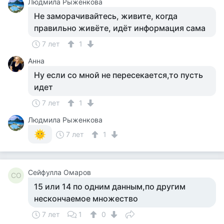
Людмила Рыженкова
Не заморачивайтесь, живите, когда
правильно живёте, идёт информация сама
7 лет
1
Анна
Ну если со мной не пересекается,то пусть
идет
7 лет
1
Людмила Рыженкова
7 лет
1
Сейфулла Омаров
СО
15 или 14 по одним данным,по другим
нескончаемое множество
7 лет
1
0