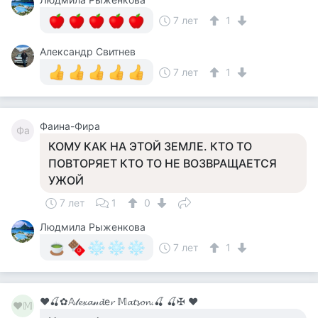
7 лет
1
Александр Свитнев
7 лет
1
Фаина-Фира
Фа
КОМУ КАК НА ЭТОЙ ЗЕМЛЕ. КТО ТО
ПОВТОРЯЕТ КТО ТО НЕ ВОЗВРАЩАЕТСЯ
УЖОЙ
7 лет
1
0
Людмила Рыженкова
7 лет
1
♥🍒✿𝔸𝓁𝓮𝔁𝓪𝓃𝓭е𝓻 𝕄𝓪𝓽𝓼𝓸𝓷.🍒 🍒✠ ♥
♥𝕄