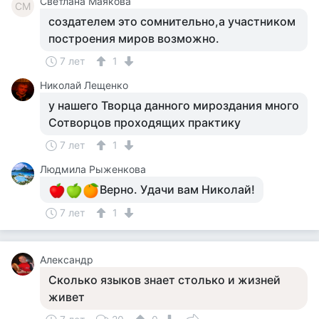
Светлана Маякова
СМ
создателем это сомнительно,а участником
построения миров возможно.
7 лет
1
Николай Лещенко
у нашего Творца данного мироздания много
Сотворцов проходящих практику
7 лет
1
Людмила Рыженкова
Верно. Удачи вам Николай!
7 лет
1
Александр
Сколько языков знает столько и жизней
живет