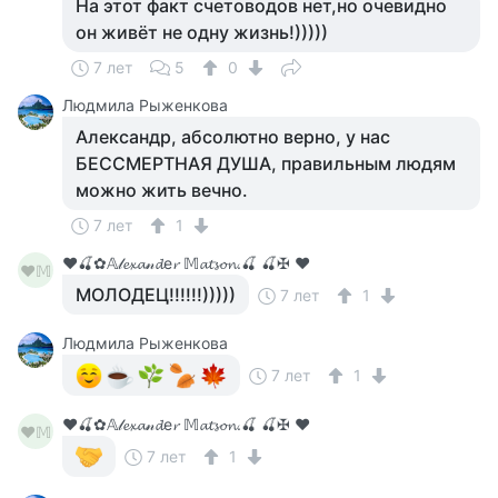
На этот факт счетоводов нет,но очевидно
он живёт не одну жизнь!)))))
7 лет
5
0
Людмила Рыженкова
Александр, абсолютно верно, у нас
БЕССМЕРТНАЯ ДУША, правильным людям
можно жить вечно.
7 лет
1
♥🍒✿𝔸𝓁𝓮𝔁𝓪𝓃𝓭е𝓻 𝕄𝓪𝓽𝓼𝓸𝓷.🍒 🍒✠ ♥
♥𝕄
МОЛОДЕЦ!!!!!!)))))
7 лет
1
Людмила Рыженкова
7 лет
1
♥🍒✿𝔸𝓁𝓮𝔁𝓪𝓃𝓭е𝓻 𝕄𝓪𝓽𝓼𝓸𝓷.🍒 🍒✠ ♥
♥𝕄
7 лет
1