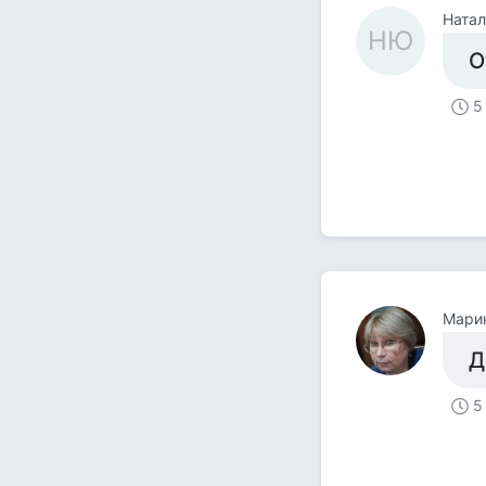
Ната
НЮ
О
5
Мари
Д
5