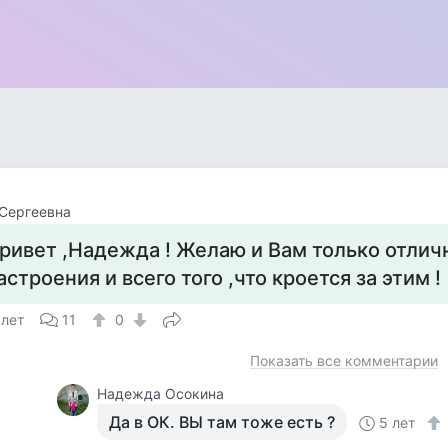
Сергеевна
ривет ,Надежда ! Желаю и Вам только отлич
астроения и всего того ,что кроется за этим !
 лет
11
0
Показать все комментарии
Надежда Осокина
Да в ОК. ВЫ там тоже есть ?
5 лет