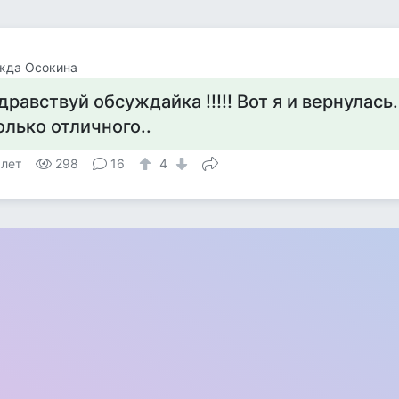
жда Осокина
дравствуй обсуждайка !!!!! Вот я и вернулас
олько отличного..
 лет
298
16
4