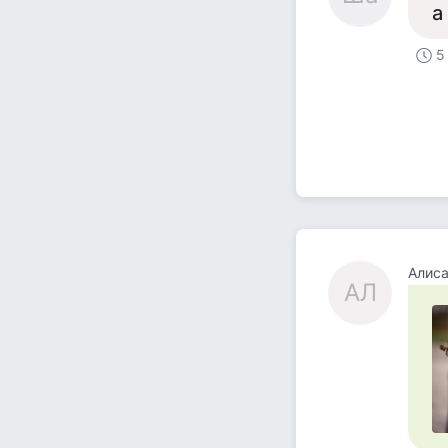
а
5
Алиса
АЛ