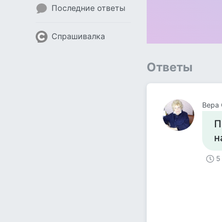
Последние ответы
Спрашивалка
Ответы
Вера 
П
н
5