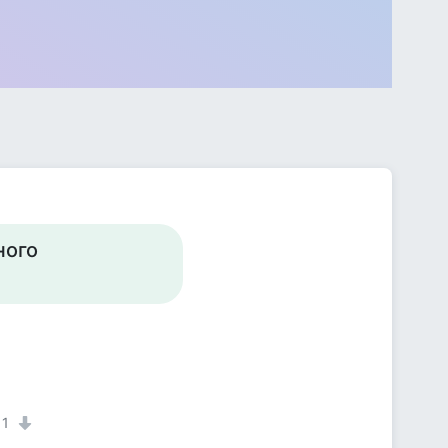
ного
1