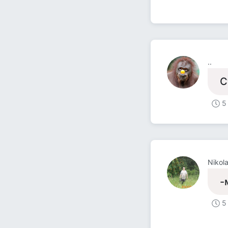
..
С
5
Nikol
-
5