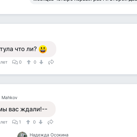
тула что ли?
 лет
0
0
a Mahkov
мы вас ждали!--
 лет
1
0
Надежда Осокина