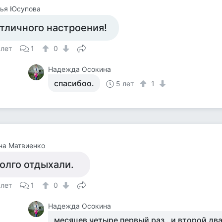
лья Юсупова
тличного настроения!
 лет
1
0
Надежда Осокина
спасибоо.
5 лет
1
на Матвиенко
олго отдыхали.
 лет
1
0
Надежда Осокина
месяцев четыре первый раз . и второй два