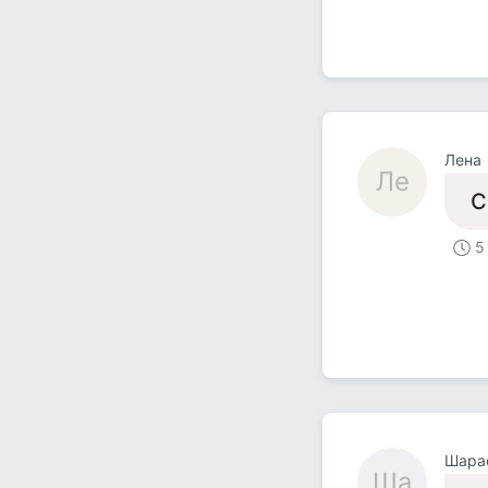
Лена
Ле
С
5
Шара
Ша