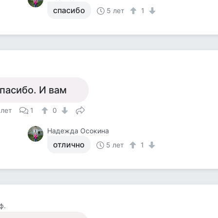
спасибо
5 лет
1
пасибо. И вам
 лет
1
0
Надежда Осокина
отлично
5 лет
1
ф.