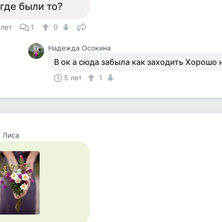
 где были то?
 лет
1
0
Надежда Осокина
В ок а сюда забыла как заходить Хорошо 
5 лет
1
 Лиса