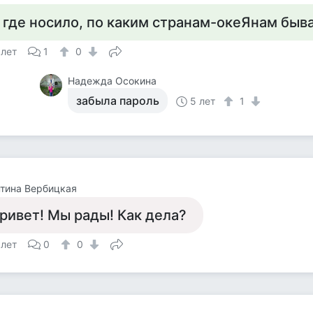
 где носило, по каким странам-океЯнам быв
 лет
1
0
Надежда Осокина
забыла пароль
5 лет
1
тина Вербицкая
ривет! Мы рады! Как дела?
 лет
0
0