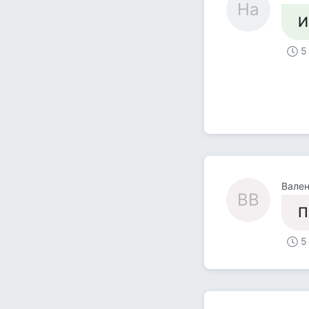
На
И
5
Вален
ВВ
П
5