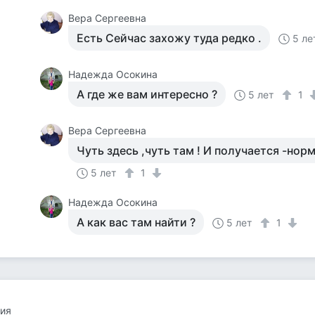
Вера Сергеевна
Есть Сейчас захожу туда редко .
5 ле
Надежда Осокина
А где же вам интересно ?
5 лет
1
Вера Сергеевна
Чуть здесь ,чуть там ! И получается -норм
5 лет
1
Надежда Осокина
А как вас там найти ?
5 лет
1
ия