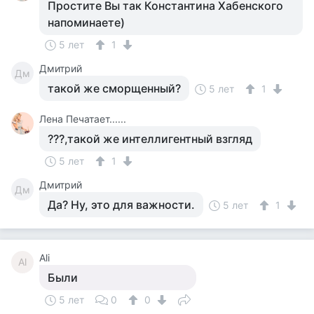
Простите Вы так Константина Хабенского
напоминаете)
5 лет
1
Дмитрий
Дм
такой же сморщенный?
5 лет
1
Лена Печатает......
???,такой же интеллигентный взгляд
5 лет
1
Дмитрий
Дм
Да? Ну, это для важности.
5 лет
1
Ali
Al
Были
5 лет
0
0