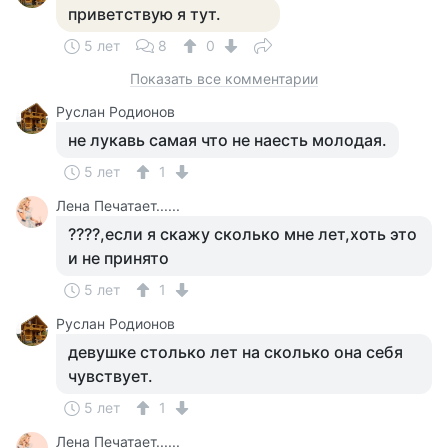
приветствую я тут.
5 лет
8
0
Показать все комментарии
Руслан Родионов
не лукавь самая что не наесть молодая.
5 лет
1
Лена Печатает......
????,если я скажу сколько мне лет,хоть это
и не принято
5 лет
1
Руслан Родионов
девушке столько лет на сколько она себя
чувствует.
5 лет
1
Лена Печатает......