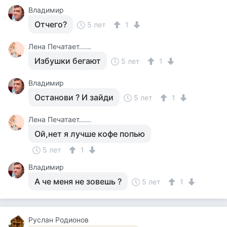
Владимир
Отчего?
5 лет
1
Лена Печатает......
Избушки бегают
5 лет
1
Владимир
Останови ? И зайди
5 лет
1
Лена Печатает......
Ой,нет я лучше кофе попью
5 лет
1
Владимир
А че меня не зовешь ?
5 лет
1
Руслан Родионов