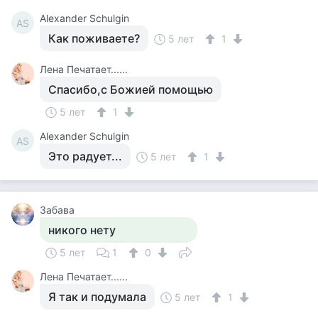
Alexander Schulgin
AS
Как поживаете?
5 лет
1
Лена Печатает......
Спасибо,с Божией помощью
5 лет
1
Alexander Schulgin
AS
Это радует...
5 лет
1
Забава
никого нету
5 лет
1
0
Лена Печатает......
Я так и подумала
5 лет
1