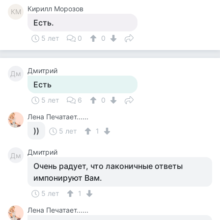
Кирилл Морозов
КМ
Есть.
5 лет
0
0
Дмитрий
Дм
Есть
5 лет
6
0
Лена Печатает......
))
5 лет
1
Дмитрий
Дм
Очень радует, что лаконичные ответы
импонируют Вам.
5 лет
1
Лена Печатает......