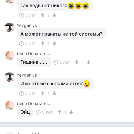
Так ведь нет никого
5 лет
1
Yevgeniys
А может гранаты не той системы?
5 лет
1
Лена Печатает......
Тишина......
5 лет
1
Yevgeniys
И мёртвые с косами стоят
5 лет
1
Лена Печатает......
Ойц
5 лет
1