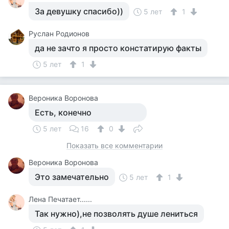
За девушку спасибо))
5 лет
1
Руслан Родионов
да не зачто я просто констатирую факты
5 лет
1
Вероника Воронова
Есть, конечно
5 лет
16
0
Показать все комментарии
Вероника Воронова
Это замечательно
5 лет
1
Лена Печатает......
Так нужно),не позволять душе лениться