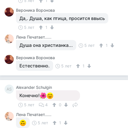
5 лет
1
Вероника Воронова
Да,. Душа, как птица, просится ввысь
5 лет
1
Лена Печатает......
Душа она христианка...
5 лет
1
Вероника Воронова
Естественно.
5 лет
1
Alexander Schulgin
AS
Конечно!
5 лет
4
0
Лена Печатает......
5 лет
1