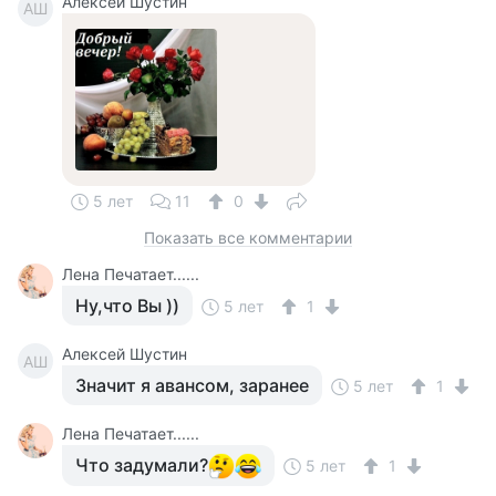
Алексей Шустин
АШ
5 лет
11
0
Показать все комментарии
Лена Печатает......
Ну,что Вы ))
5 лет
1
Алексей Шустин
АШ
Значит я авансом, заранее
5 лет
1
Лена Печатает......
Что задумали?
5 лет
1