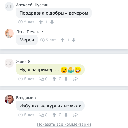
Алексей Шустин
АШ
Поздравил с добрым вечером
5 лет
1
Лена Печатает......
Мерси
5 лет
1
Женя Я.
ЖЯ
Ну, я например ....
5 лет
0
0
Владимир
Избушка на курьих ножках
5 лет
8
0
Показать все комментарии