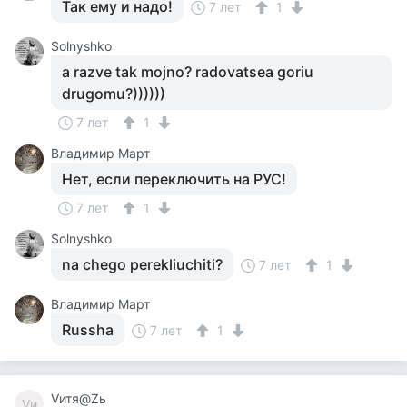
Так ему и надо!
7 лет
1
Solnyshko
a razve tak mojno? radovatsea goriu
drugomu?))))))
7 лет
1
Владимир Март
Нет, если переключить на РУС!
7 лет
1
Solnyshko
na chego perekliuchiti?
7 лет
1
Владимир Март
Russha
7 лет
1
Vитя@Zь
Vи