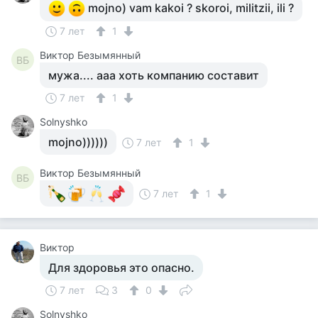
mojno) vam kakoi ? skoroi, militzii, ili ?
7 лет
1
Виктор Безымянный
ВБ
мужа.... ааа хоть компанию составит
7 лет
1
Solnyshko
mojno))))))
7 лет
1
Виктор Безымянный
ВБ
7 лет
1
Виктор
Для здоровья это опасно.
7 лет
3
0
Solnyshko