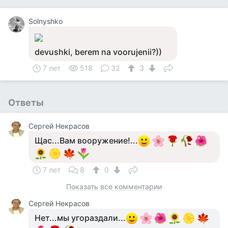
Solnyshko
devushki, berem na voorujenii?))
7 лет
518
32
3
Ответы
Сергей Некрасов
Щас...Вам вооружение!...
7 лет
8
0
Показать все комментарии
Сергей Некрасов
Нет...мы угораздали...