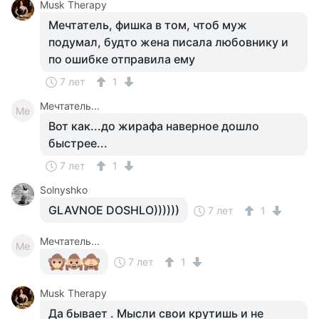
Musk Therapy
Мечтатель, фишка в том, чтоб муж
подумал, будто жена писала любовнику и
по ошибке отправила ему
7 лет
1
Мечтатель...
Ме
Вот как...до жирафа наверное дошло
быстрее...
7 лет
1
Solnyshko
GLAVNOE DOSHLO))))))
7 лет
1
Мечтатель...
Ме
7 лет
1
Musk Therapy
Да бывает . Мысли свои крутишь и не