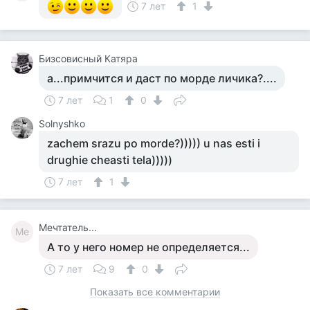
7 лет
1
Бизсовисный Катяра
а...примчится и даст по морде личика?....
7 лет
1
0
Solnyshko
zachem srazu po morde?))))) u nas esti i
drughie cheasti tela)))))
7 лет
1
Мечтатель...
Ме
А то у него номер не определяется...
7 лет
9
0
Показать все комментарии