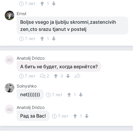
7 лет
1
Ernst
Boljse vsego ja ljublju skromni,zastencivih
zen,cto srazu tjanut v postelj
7 лет
1
Anatolij Dridzo
AD
А бить не будет, когда вернётся?
7 лет
2
0
Solnyshko
net)))))))
7 лет
1
Anatolij Dridzo
AD
Рад за Вас!
7 лет
1