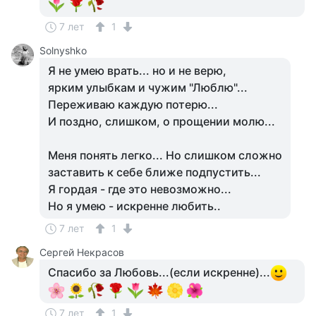
7 лет
1
Solnyshko
Я не умею врать... но и не верю,
ярким улыбкам и чужим "Люблю"...
Переживаю каждую потерю...
И поздно, слишком, о прощении молю...
Меня понять легко... Но слишком сложно
заставить к себе ближе подпустить...
Я гордая - где это невозможно...
Но я умею - искренне любить..
7 лет
1
Сергей Некрасов
Спасибо за Любовь...(если искренне)...
7 лет
1