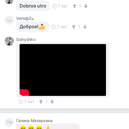
Dobroe utro
7 лет
1
Vитя@Zь
Vи
Доброе!
7 лет
1
Solnyshko
7 лет
1
Галина Мазяркина
ГМ