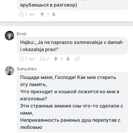
врубаешься в разговор)
7 лет
1
Ernst
Hajku:,,Ja ne naprasno somnevalsja v damah
i okazalsja prav!''
7 лет
2
0
Solnyshko
Пощади меня, Господи! Как мне стереть
эту память,
Что приходит и кошкой ложится ко мне в
изголовье?
Эти странные зимние сны что-то сделали с
нами,
Неприкаянность раненых душ перепутав с
любовью