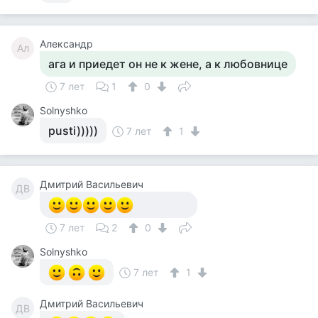
Александр
Ал
ага и приедет он не к жене, а к любовнице
7 лет
1
0
Solnyshko
pusti)))))
7 лет
1
Дмитрий Васильевич
ДВ
7 лет
2
0
Solnyshko
7 лет
1
Дмитрий Васильевич
ДВ