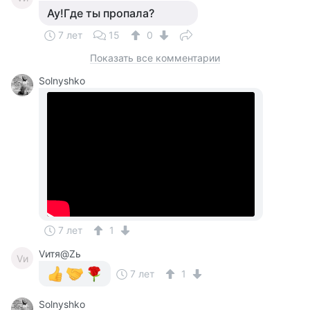
Ау!Где ты пропала?
7 лет
15
0
Показать все комментарии
Solnyshko
7 лет
1
Vитя@Zь
Vи
7 лет
1
Solnyshko