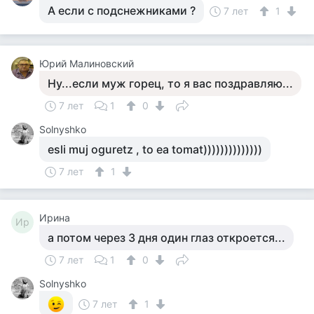
А если с подснежниками ?
7 лет
1
Юрий Малиновский
Ну...если муж горец, то я вас поздравляю...
7 лет
1
0
Solnyshko
esli muj oguretz , to ea tomat))))))))))))))
7 лет
1
Ирина
Ир
а потом через 3 дня один глаз откроется...
7 лет
1
0
Solnyshko
7 лет
1