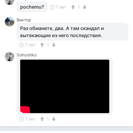
pochemu?
7 лет
1
Виктор
Раз обманете, два. А там скандал и
вытекающие из него последствия.
7 лет
1
Solnyshko
7 лет
1