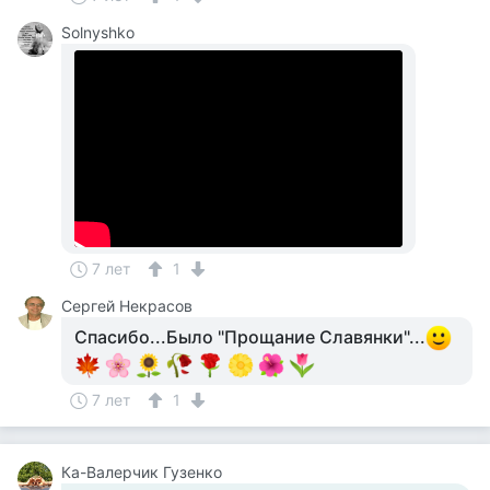
Solnyshko
7 лет
1
Сергей Некрасов
Спасибо...Было "Прощание Славянки"...
7 лет
1
Ка-Валерчик Гузенко