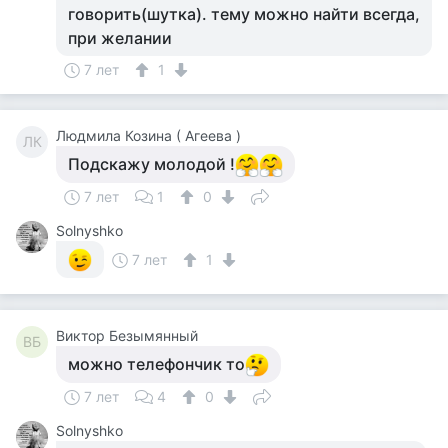
говорить(шутка). тему можно найти всегда,
при желании
7 лет
1
Людмила Козина ( Агеева )
ЛК
Подскажу молодой !
7 лет
1
0
Solnyshko
7 лет
1
Виктор Безымянный
ВБ
можно телефончик то
7 лет
4
0
Solnyshko