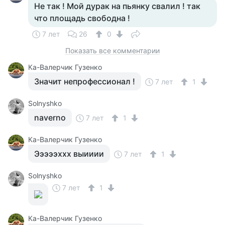
Не так ! Мой дурак на пьянку свалил ! так
что площадь свободна !
7 лет
26
0
Показать все комментарии
Ка-Валерчик Гузенко
Значит непрофессионал !
7 лет
1
Solnyshko
naverno
7 лет
1
Ка-Валерчик Гузенко
Эээээххх выииии
7 лет
1
Solnyshko
7 лет
1
Ка-Валерчик Гузенко