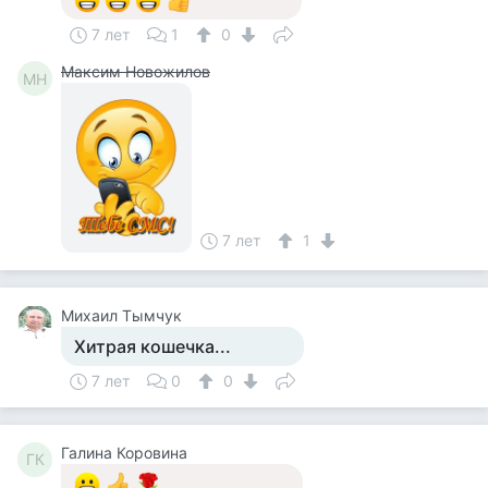
7 лет
1
0
Максим Новожилов
МН
7 лет
1
Михаил Тымчук
Хитрая кошечка...
7 лет
0
0
Галина Коровина
ГК