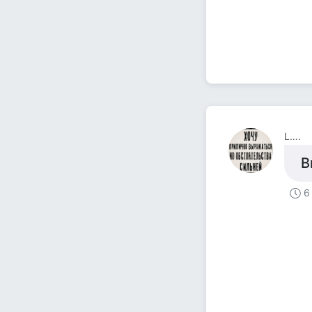
L….
В
6