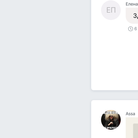
Елен
ЕП
З
6
Assa