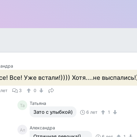
сандра
се! Все! Уже встали!)))) Хотя....не выспались!
 лет
3
0
Татьяна
Та
Зато с улыбкой)
6 лет
1
Александра
Ал
Отличная девочка!) ....
6 лет
1