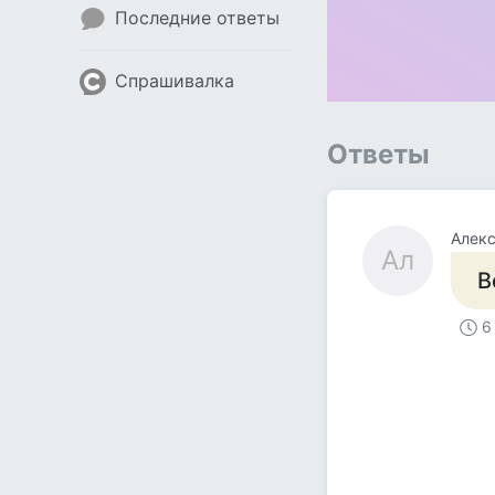
Последние ответы
Спрашивалка
Ответы
Алек
Ал
В
6