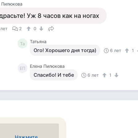
а Пилюкова
драсьте! Уж 8 часов как на ногах
 лет
2
0
Татьяна
Та
Ого! Хорошего дня тогда)
6 лет
1
Елена Пилюкова
ЕП
Спасибо! И тебе
6 лет
1
Нажмите,