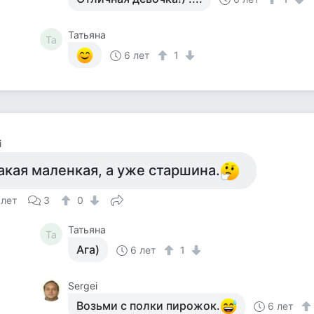
Татьяна
Та
6 лет
1
i
акая маленкая, а уже старшина.
 лет
3
0
Татьяна
Та
Ага)
6 лет
1
Sergei
Возьми с полки пирожок.
6 лет