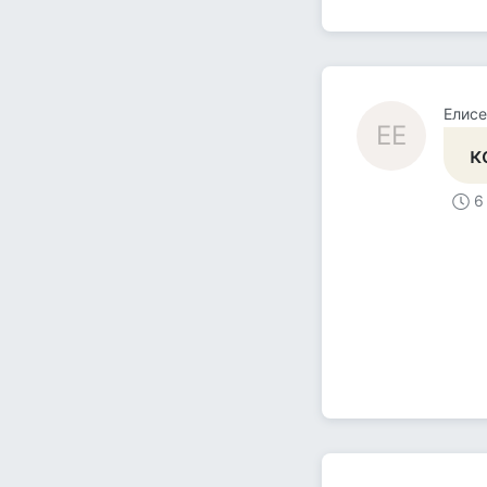
Елисе
ЕЕ
к
6