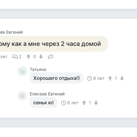
ев Евгений
ому как а мне через 2 часа домой
 лет
2
0
Татьяна
Та
Хорошего отдыха!)
6 лет
1
Елисеев Евгений
ЕЕ
сеньк ю!
6 лет
1