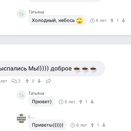
Татьяна
Та
Холодный, небось
6 лет
1
ыспались Мы!)))) доброе
 лет
2
0
Татьяна
Та
Прювет)
6 лет
1
L….
Приветы))))))
6 лет
1