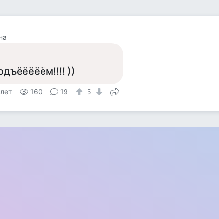
на
одъёёёёём!!!! ))
 лет
160
19
5