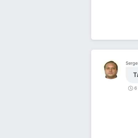
Serge
Т
6