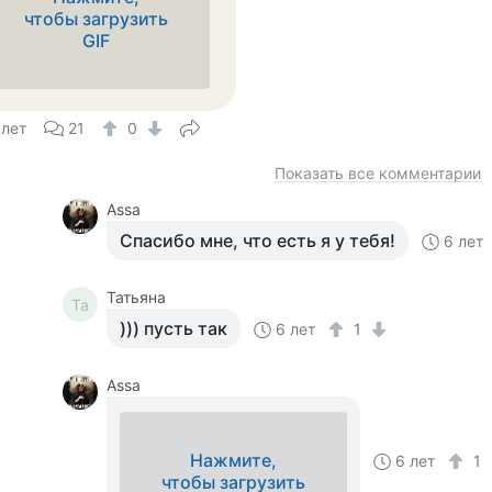
чтобы загрузить
GIF
 лет
21
0
Показать все комментарии
Assa
Спасибо мне, что есть я у тебя!
6 лет
Татьяна
Та
))) пусть так
6 лет
1
Assa
Нажмите,
6 лет
1
чтобы загрузить