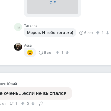
GIF
Татьяна
Та
Мерси. И тебе того же)
6 лет
1
Assa
6 лет
1
йкин Юрий
е очень...если не выспался
 лет
1
0