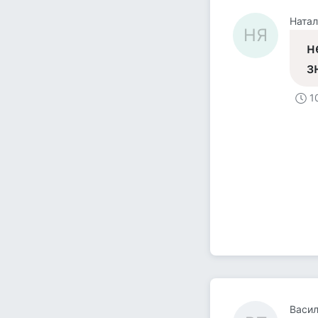
Натал
НЯ
н
з
1
Васил