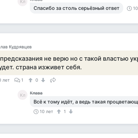
Кл
Спасибо за столь серьёзный ответ
10
лав Кудрявцев
 предсказания не верю но с такой властью у
удет. страна изживет себя.
0 лет
1
0
Клава
Кл
Всё к тому идёт, а ведь такая процветаю
10 лет
1