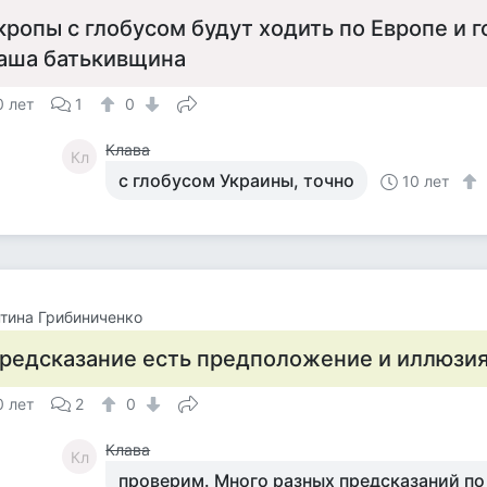
кропы с глобусом будут ходить по Европе и г
аша батькивщина
0 лет
1
0
Клава
Кл
с глобусом Украины, точно
10 лет
тина Грибиниченко
редсказание есть предположение и иллюзия
0 лет
2
0
Клава
Кл
проверим. Много разных предсказаний по