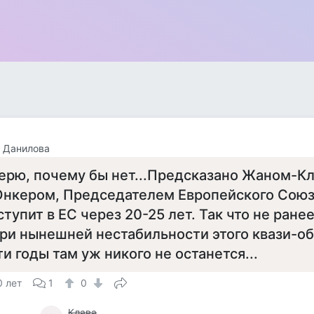
 Данилова
ерю, почему бы нет...Предсказано Жаном-К
нкером, Председателем Европейского Союза
ступит в ЕС через 20-25 лет. Так что не ранее
ри нынешней нестабильности этого квази-об
ти годы там уж никого не останется...
0 лет
1
0
Клава