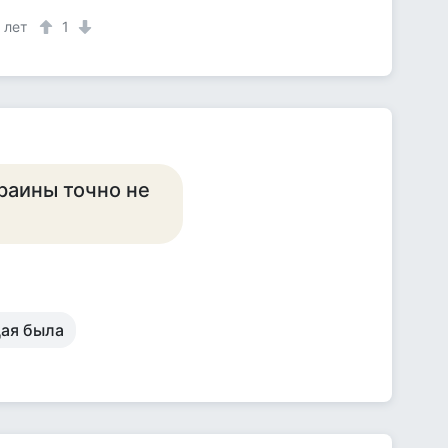
 лет
1
краины точно не
щая была