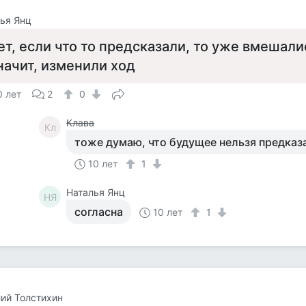
ья Янц
ет, если что то предсказали, то уже вмешалис
начит, изменили ход
0 лет
2
0
Клава
Кл
тоже думаю, что будущее нельзя предказ
10 лет
1
Наталья Янц
НЯ
согласна
10 лет
1
ий Толстихин