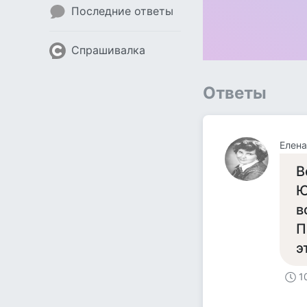
Последние ответы
Спрашивалка
Ответы
Елена
В
Ю
в
П
э
1