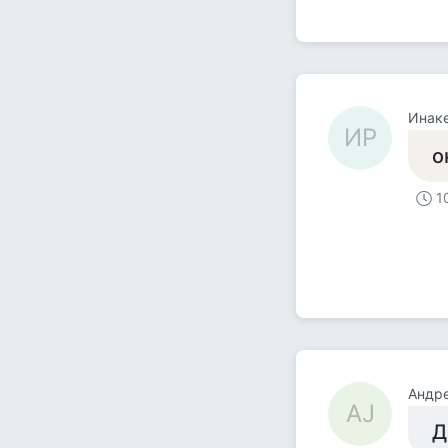
Инак
ИР
о
1
Андре
АJ
Д