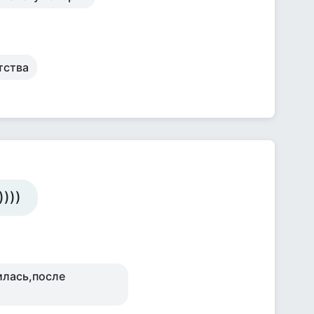
тства
)))
вилась,после