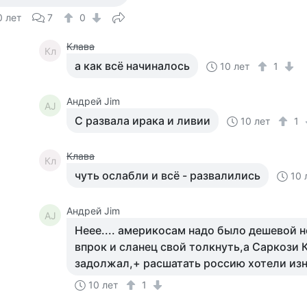
0 лет
7
0
Клава
Кл
а как всё начиналось
10 лет
1
Андрей Jim
АJ
С развала ирака и ливии
10 лет
1
Клава
Кл
чуть ослабли и всё - развалились
10 
Андрей Jim
АJ
Неее.... америкосам надо было дешевой 
впрок и сланец свой толкнуть,а Саркози 
задолжал,+ расшатать россию хотели из
10 лет
1