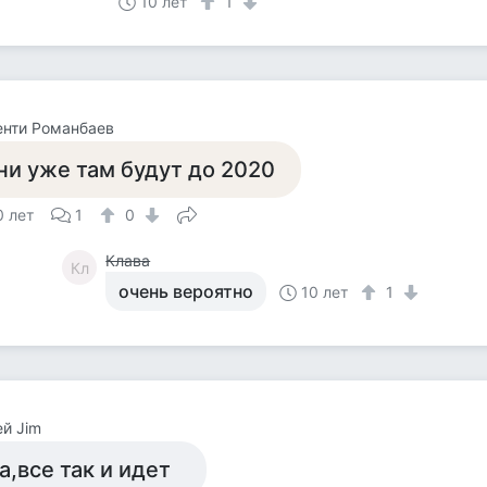
10 лет
1
енти Романбаев
ни уже там будут до 2020
0 лет
1
0
Клава
Кл
очень вероятно
10 лет
1
й Jim
а,все так и идет