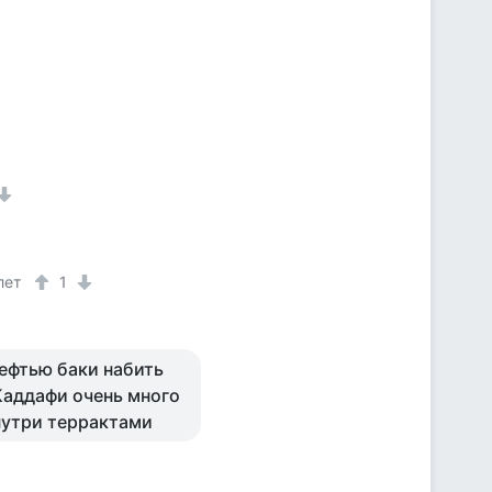
лет
1
нефтью баки набить
Каддафи очень много
нутри террактами