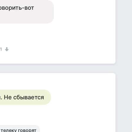
оворить-вот
1
. Не сбывается
 телеку говорят