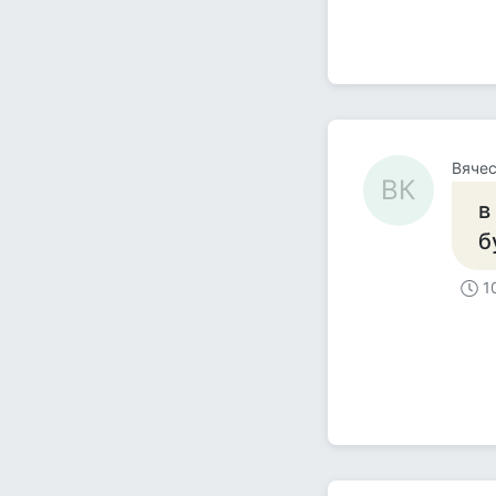
Вячес
ВК
в
б
1