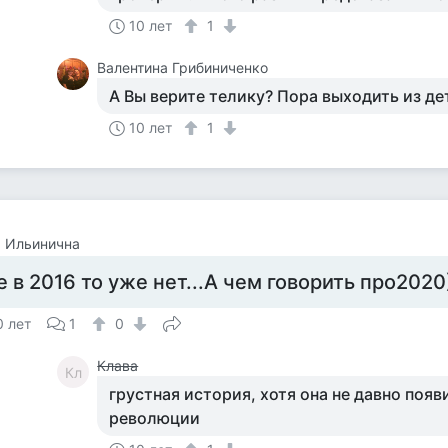
10 лет
1
Валентина Грибиниченко
А Вы верите телику? Пора выходить из де
10 лет
1
 Ильинична
е в 2016 то уже нет...А чем говорить про2020)
0 лет
1
0
Клава
Кл
грустная история, хотя она не давно поя
революции