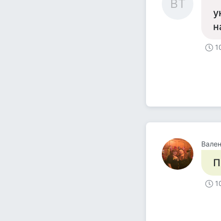
ВТ
у
н
1
Вален
П
1