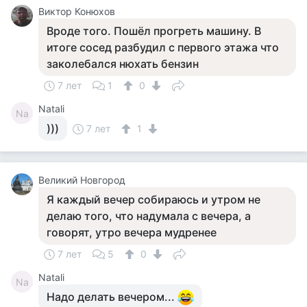
Виктор Конюхов
Вроде того. Пошёл прогреть машину. В
итоге сосед разбудил с первого этажа что
заколебался нюхать бензин
7 лет
1
0
Natali
Na
)))
7 лет
1
Великий Новгород
Я каждый вечер собираюсь и утром не
делаю того, что надумала с вечера, а
говорят, утро вечера мудренее
7 лет
5
0
Natali
Na
Надо делать вечером...