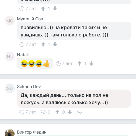
7 лет
1
Мудрый Сов
МС
правильно..)) на кровати таких и не
увидишь..)) там только о работе..)))
7 лет
1
Natali
Na
7 лет
1
Sekach Dev
SD
Да, каждый день... только на пол не
ложусь. а валяюсь сколько хочу...))
7 лет
0
0
Виктор Федин