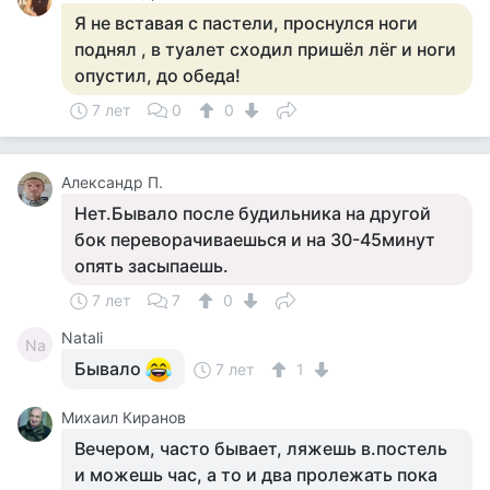
Я не вставая с пастели, проснулся ноги
поднял , в туалет сходил пришёл лёг и ноги
опустил, до обеда!
7 лет
0
0
Александр П.
Нет.Бывало после будильника на другой
бок переворачиваешься и на 30-45минут
опять засыпаешь.
7 лет
7
0
Natali
Na
Бывало
7 лет
1
Михаил Киранов
Вечером, часто бывает, ляжешь в.постель
и можешь час, а то и два пролежать пока