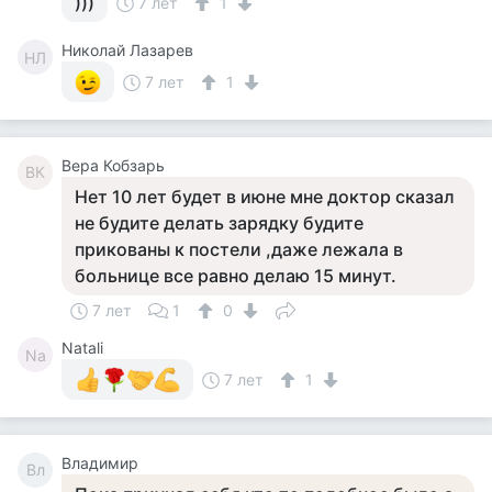
)))
7 лет
1
Николай Лазарев
НЛ
7 лет
1
Вера Кобзарь
ВК
Нет 10 лет будет в июне мне доктор сказал
не будите делать зарядку будите
прикованы к постели ,даже лежала в
больнице все равно делаю 15 минут.
7 лет
1
0
Natali
Na
7 лет
1
Владимир
Вл