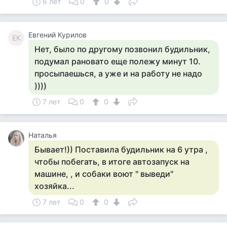
6 лет
0
0
Евгений Курилов
ЕК
Нет, было по другому позвонил будильник,
подумал рановато еще полежу минут 10.
просыпаешься, а уже и на работу не надо
))))
7 лет
0
0
Наталья
Бывает!)) Поставила будильник на 6 утра ,
чтобы побегать, в итоге автозапуск на
машине, , и собаки воют " выведи"
хозяйка...
7 лет
0
0