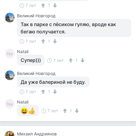
7 лет
1
Великий Новгород
Так в парке с пёсиком гуляю, вроде как
бегаю получается.
7 лет
1
Natali
Na
Супер)))
7 лет
1
Великий Новгород
Да уже балериной не буду.
7 лет
1
Natali
Na
7 лет
1
Михаил Андриянов