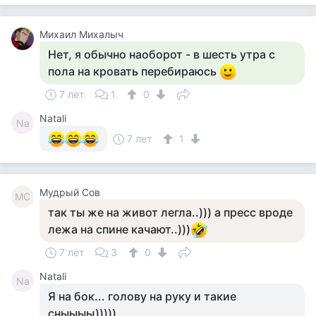
Михаил Михалыч
Нет, я обычно наоборот - в шесть утра с
пола на кровать перебираюсь
7 лет
1
0
Natali
Na
7 лет
1
Мудрый Сов
МС
так ты же на живот легла..))) а пресс вроде
лежа на спине качают..)))
7 лет
3
0
Natali
Na
Я на бок... голову на руку и такие
сныыыы)))))