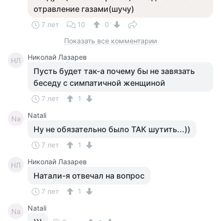
отравление газами(шучу)
7 лет
10
0
Показать все комментарии
Николай Лазарев
НЛ
Пусть будет так-а почему бы не завязать
беседу с симпатичной женщиной
7 лет
1
Natali
Na
Ну не обязательно было ТАК шутить...))
7 лет
1
Николай Лазарев
НЛ
Натали-я отвечал на вопрос
7 лет
1
Natali
Na