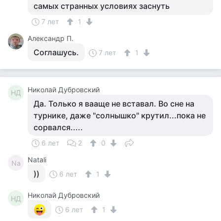
самых странных условиях заснуть
7 лет
1
Александр П.
Соглашусь.
7 лет
1
Николай Дубровский
НД
Да. Только я вааще не вставал. Во сне на
турнике, даже "солнышко" крутил...пока не
сорвался.....
6 лет
2
0
Natali
Na
))
6 лет
1
Николай Дубровский
НД
6 лет
1