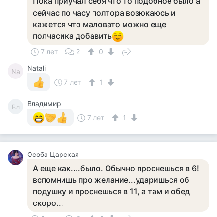
Пока приучал себя что то подобное было а
сейчас по часу полтора возюкаюсь и
кажется что маловато можно еще
полчасика добавить
7 лет
2
0
Natali
Na
7 лет
1
Владимир
Вл
7 лет
1
Особа Царская
А еще как....было. Обычно проснешься в 6!
вспомнишь про желание...ударишься об
подушку и проснешься в 11, а там и обед
скоро...