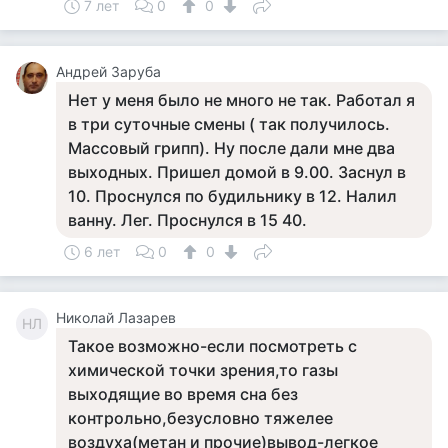
7 лет
0
0
Андрей Заруба
Нет у меня было не много не так. Работал я
в три суточные смены ( так получилось.
Массовый грипп). Ну после дали мне два
выходных. Пришел домой в 9.00. Заснул в
10. Проснулся по будильнику в 12. Налил
ванну. Лег. Проснулся в 15 40.
6 лет
0
0
Николай Лазарев
НЛ
Такое возможно-если посмотреть с
химической точки зрения,то газы
выходящие во время сна без
контрольно,безусловно тяжелее
воздуха(метан и прочие)вывод-легкое