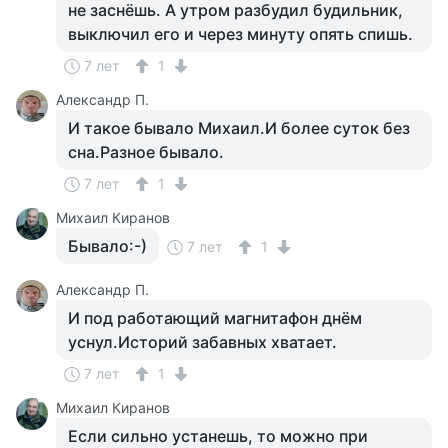
не заснёшь. А утром разбудил будильник,
выключил его и через минуту опять спишь.
7 лет
1
Александр П.
И такое бывало Михаил.И более суток без
сна.Разное бывало.
7 лет
1
Михаил Киранов
Бывало:-)
7 лет
1
Александр П.
И под работающий магнитафон днём
уснул.Историй забавных хватает.
7 лет
1
Михаил Киранов
Если сильно устанешь, то можно при