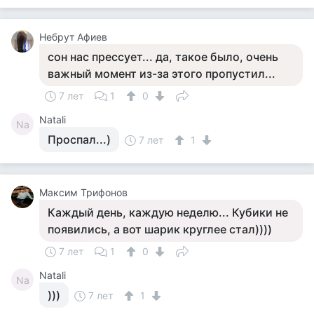
Небрут Афиев
сон нас прессует... да, такое было, очень
важный момент из-за этого пропустил...
7 лет
1
0
Natali
Na
Проспал...)
7 лет
1
Максим Трифонов
Каждый день, каждую неделю... Кубики не
появились, а вот шарик круглее стал))))
7 лет
1
0
Natali
Na
)))
7 лет
1