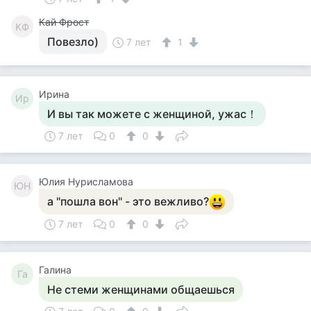
Кай Фрост
КФ
Повезло)
7 лет
1
Ирина
Ир
И вы так можете с женщиной, ужас！
7 лет
0
0
Юлия Нурисламова
ЮН
а "пошла вон" - это вежливо?
7 лет
0
0
Галина
Га
Не стеми женщинами общаешься