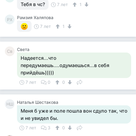
Тебя в чс?
7 лет
1
Рамзия Халяпова
РХ
7 лет
1
Света
Св
Надеется...что
передумаешь....одумаешься...в себя
прийдёшь)))))
7 лет
0
0
Наталья Шестакова
НШ
Меня б уже и поле пошла вон сдуло так, что
и не увидел бы.
7 лет
3
0