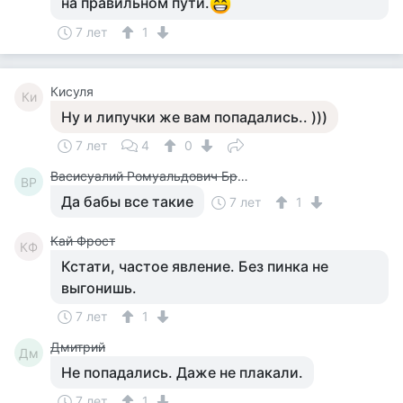
на правильном пути.
7 лет
1
Кисуля
Ки
Ну и липучки же вам попадались.. )))
7 лет
4
0
Васисуалий Ромуальдович Бржданский
ВР
Да бабы все такие
7 лет
1
Кай Фрост
КФ
Кстати, частое явление. Без пинка не
выгонишь.
7 лет
1
Дмитрий
Дм
Не попадались. Даже не плакали.
7 лет
1