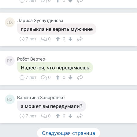
7 лет
0
0
Лариса Хуснутдинова
ЛХ
привыкла не верить мужчине
7 лет
0
0
Робот Вертер
РВ
Надеется, что передумаешь
7 лет
0
0
Валентина Заворотько
ВЗ
а может вы передумали?
7 лет
0
0
Следующая страница