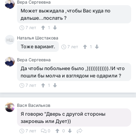
Вера Сергеевна
Может выжидала ,чтобы Вас куда по
дальше...послать ?
7 лет
1
Наталья Шестакова
НШ
Тоже вариант.
7 лет
1
Вера Сергеевна
Да чтобы побольнее было ,)))))))))))).!И что
пошли бы молча и взглядом не одарили ?
7 лет
1
Вася Васильков
Я говорю "Дверь с другой стороны
закроешь или Дует))
7 лет
0
0