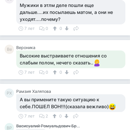
Мужики в этлм деле пошли еще
дальше....их посылаешь матом, а они не
уходят....почему?
7 лет
0
0
Вероника
Ве
Высокие выстраиваете отношения со
слабым полом, нечего сказать..
7 лет
0
0
Рамзия Халяпова
РХ
А вы примените такую ситуацию к
себе.ПОШЕЛ ВОН!!!(сказала вежливо)
7 лет
2
0
Васисуалий Ромуальдович Бржданский
ВР