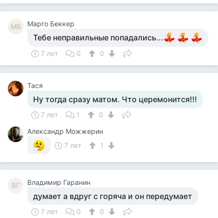
Mарго Беккер
MБ
Тебе неправильные попадались...
7 лет
0
0
Тася
Ну тогда сразу матом. Что церемонится!!!
7 лет
1
0
Александр Можжерин
7 лет
1
Владимир Гаранин
ВГ
думает а вдруг с горяча и он передумает
7 лет
0
0