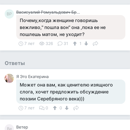
Васисуалий Ромуальдович Бржданский
ВР
Почему,когда женщине говоришь
вежливо," пошла вон" она ,пока ее не
пошлешь матом, не уходит?
7 лет
326
31
1
Ответы
Я Это Екатерина
Может она вам, как ценителю изящного
слога, хочет предложить обсуждение
поэзии Серебряного века)))
7 лет
0
0
Ветер
Ве