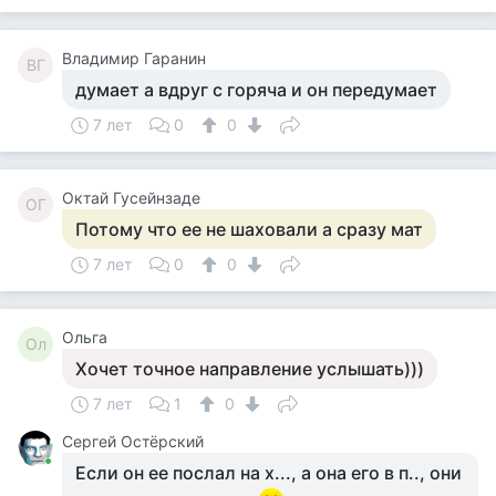
Владимир Гаранин
ВГ
думает а вдруг с горяча и он передумает
7 лет
0
0
Октай Гусейнзаде
ОГ
Потому что ее не шаховали а сразу мат
7 лет
0
0
Ольга
Ол
Хочет точное направление услышать)))
7 лет
1
0
Сергей Остёрский
Если он ее послал на х..., а она его в п.., они