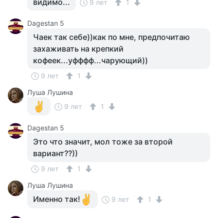
видимо...
9 лет
1
Dagestan 5
Чаек так себе))как по мне, предпочитаю
захаживать на крепкий
кофеек...уфффф...чарующий))
9 лет
1
Луша Лушина
9 лет
1
Dagestan 5
Это что значит, мол тоже за второй
вариант??))
9 лет
1
Луша Лушина
Именно так!
9 лет
1