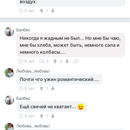
воздух.
9 лет
1
Балбес
Никогда я жадным не был... Но мне бы чаю,
мне бы хлеба, может быть, немного сала и
немного колбасы....
9 лет
3
0
Любовь..любовь!
Почти что ужин романтический....
9 лет
1
Балбес
Ещё свечей не хватает...
9 лет
1
Любовь..любовь!