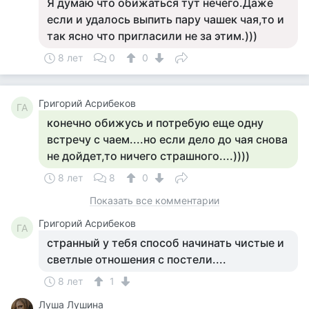
Я думаю что обижаться тут нечего.Даже
если и удалось выпить пару чашек чая,то и
так ясно что пригласили не за этим.)))
8 лет
0
0
Григорий Асрибеков
ГА
конечно обижусь и потребую еще одну
встречу с чаем....но если дело до чая снова
не дойдет,то ничего страшного....))))
8 лет
8
0
Показать все комментарии
Григорий Асрибеков
ГА
странный у тебя способ начинать чистые и
светлые отношения с постели....
8 лет
1
Луша Лушина