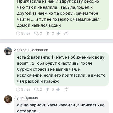
Пригласила на чай и вдруг сразу секс,но
чаю так и не налила , забыла,пошёл к
другой за чаем но та с ходу : зачем тебе
чай? и ... и тут не повезло с чаем,пришёл
домой напился водки
8 лет
0
0
Алексей Селиванов
есть 2 варианта: 1- нет, на обиженных воду
возят!. 2- оба будут счастливы после
бурной страсти не выпив чая. и
исключение, если его пригласили, а вместо
чая разбой и грабёж
9 лет
2
0
Луша Лушина
а еще вариант-чаем напоили ,а ночевать не
оставили...