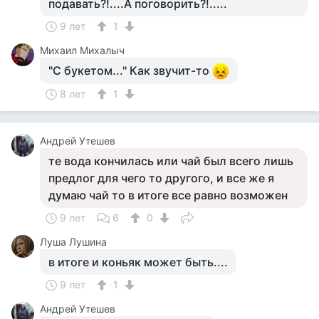
подавать?!....А поговорить?!.....
9 лет
1
Михаил Михалыч
"С букетом..." Как звучит-то
8 лет
1
Андрей Утешев
те вода кончилась или чай был всего лишь
предлог для чего то другого, и все же я
думаю чай то в итоге все равно возможен
9 лет
6
0
Луша Лушина
в итоге и коньяк может быть....
9 лет
1
Андрей Утешев