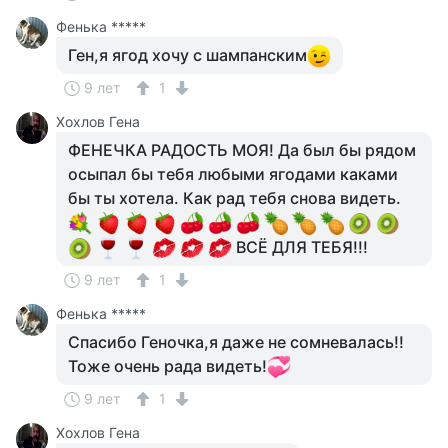
Фенька *****
Ген,я ягод хочу с шампанским
9 лет
1
Хохлов Гена
ФЕНЕЧКА РАДОСТЬ МОЯ! Да был бы рядом
осыпал бы тебя любыми ягодами каками
бы ты хотела. Как рад тебя снова видеть.
ВСЁ ДЛЯ ТЕБЯ!!!
9 лет
1
Фенька *****
Спасибо Геночка,я даже не сомневалась!!
Тоже очень рада видеть!
9 лет
1
Хохлов Гена