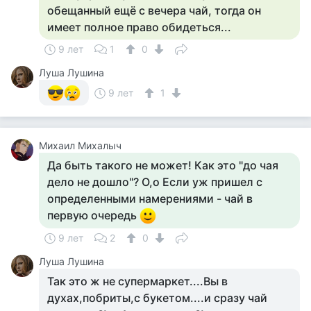
обещанный ещё с вечера чай, тогда он
имеет полное право обидеться...
9 лет
1
0
Луша Лушина
9 лет
1
Михаил Михалыч
Да быть такого не может! Как это "до чая
дело не дошло"? О,о Если уж пришел с
определенными намерениями - чай в
первую очередь
9 лет
2
0
Луша Лушина
Так это ж не супермаркет....Вы в
духах,побриты,с букетом....и сразу чай