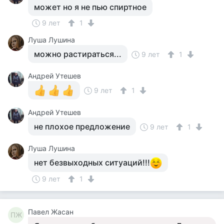
может но я не пью спиртное
9 лет
1
Луша Лушина
можно растираться...
9 лет
1
Андрей Утешев
9 лет
1
Андрей Утешев
не плохое предложение
9 лет
1
Луша Лушина
нет безвыходных ситуаций!!!
9 лет
1
Павел Жасан
ПЖ