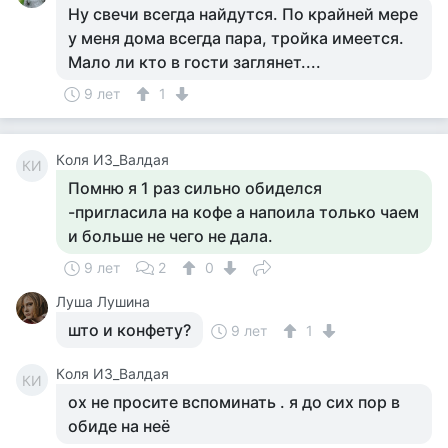
Ну свечи всегда найдутся. По крайней мере
у меня дома всегда пара, тройка имеется.
Мало ли кто в гости заглянет....
9 лет
1
Кoля И3_Baлдая
КИ
Помню я 1 раз сильно обиделся
-пригласила на кофе а напоила только чаем
и больше не чего не дала.
9 лет
2
0
Луша Лушина
што и конфету?
9 лет
1
Кoля И3_Baлдая
КИ
ох не просите вспоминать . я до сих пор в
обиде на неё