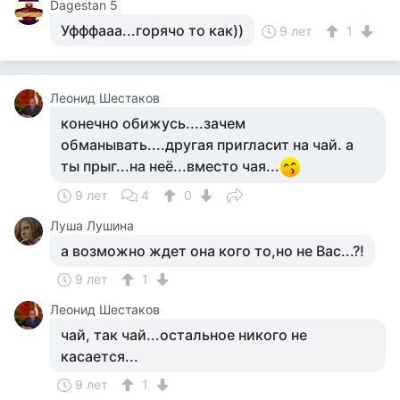
Dagestan 5
Уфффааа...горячо то как))
9 лет
1
Леонид Шестаков
конечно обижусь....зачем
обманывать....другая пригласит на чай. а
ты прыг...на неё...вместо чая...
9 лет
4
0
Луша Лушина
а возможно ждет она кого то,но не Вас...?!
9 лет
1
Леонид Шестаков
чай, так чай...остальное никого не
касается...
9 лет
1