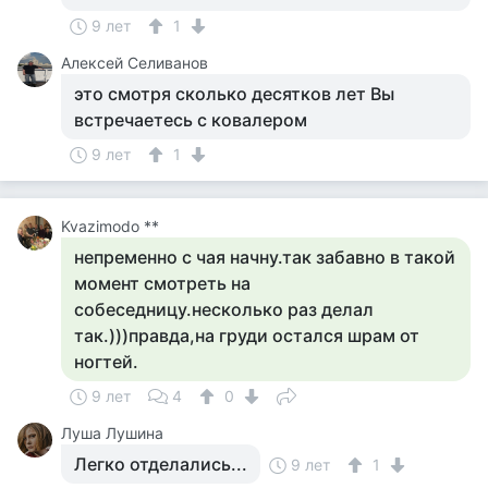
9 лет
1
Алексей Селиванов
это смотря сколько десятков лет Вы
встречаетесь с ковалером
9 лет
1
Kvazimodo **
непременно с чая начну.так забавно в такой
момент смотреть на
собеседницу.несколько раз делал
так.)))правда,на груди остался шрам от
ногтей.
9 лет
4
0
Луша Лушина
Легко отделались...
9 лет
1