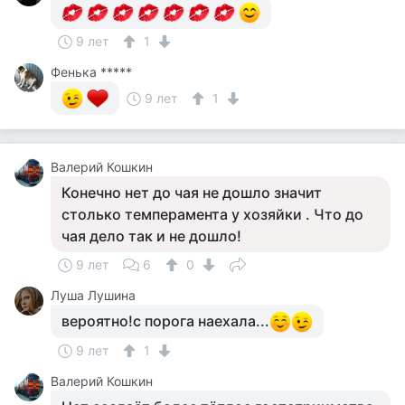
9 лет
1
Фенька *****
9 лет
1
Валерий Кошкин
Конечно нет до чая не дошло значит
столько темперамента у хозяйки . Что до
чая дело так и не дошло!
9 лет
6
0
Луша Лушина
вероятно!с порога наехала...
9 лет
1
Валерий Кошкин