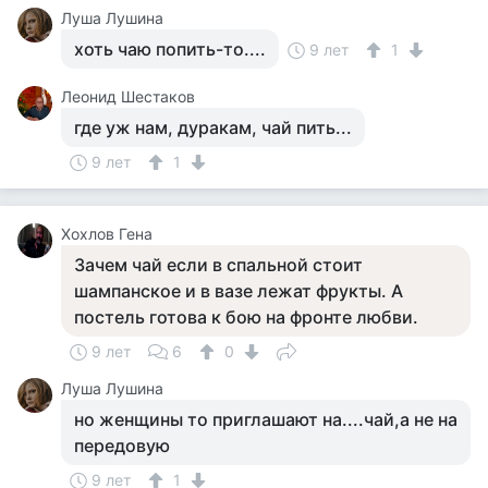
Луша Лушина
хоть чаю попить-то....
9 лет
1
Леонид Шестаков
где уж нам, дуракам, чай пить...
9 лет
1
Хохлов Гена
Зачем чай если в спальной стоит
шампанское и в вазе лежат фрукты. А
постель готова к бою на фронте любви.
9 лет
6
0
Луша Лушина
но женщины то приглашают на....чай,а не на
передовую
9 лет
1