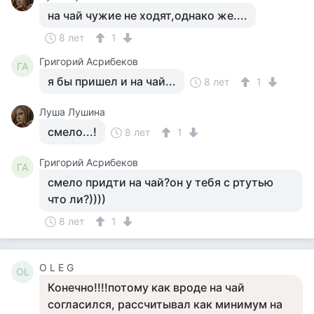
на чай чужие не ходят,однако же....
8 лет
1
Григорий Асрибеков
ГА
я бы пришел и на чай...
8 лет
1
Луша Лушина
смело...!
8 лет
1
Григорий Асрибеков
ГА
смело придти на чай?он у тебя с ртутью
что ли?))))
8 лет
1
O L E G
OL
Конечно!!!!потому как вроде на чай
согласился, рассчитывал как минимум на