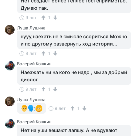
Нет создаёт более тёплое гостеприимство.
Думаю так.
9 лет
1
Луша Лушина
нууу,наехать не в смысле ссориться.Можно
и по другому развернуть ход истории...
9 лет
1
Валерий Кошкин
Наезжать ни на кого не надо , мы за добрый
диолог
9 лет
1
Луша Лушина
9 лет
1
Валерий Кошкин
Нет на уши вешают лапшу. А не вдувают