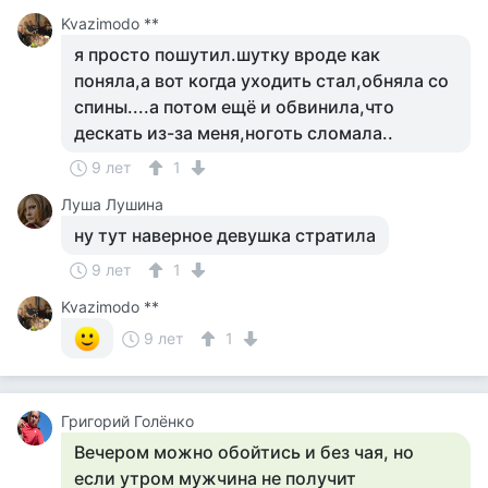
Kvazimodo **
я просто пошутил.шутку вроде как
поняла,а вот когда уходить стал,обняла со
спины....а потом ещё и обвинила,что
дескать из-за меня,ноготь сломала..
9 лет
1
Луша Лушина
ну тут наверное девушка стратила
9 лет
1
Kvazimodo **
9 лет
1
Григорий Голёнко
Вечером можно обойтись и без чая, но
если утром мужчина не получит