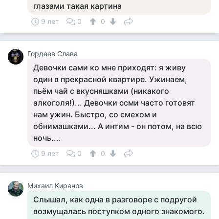
глазами такая картина
9 лет
0
0
Гордеев Слава
Девочки сами ко мне приходят: я живу
один в прекрасной квартире. Ужинаем,
пьём чай с вкусняшками (никакого
алкоголя!)... Девочки ссми часто готовят
нам ужин. Быстро, со смехом и
обнимашками... А интим - он потом, на всю
ночь....
9 лет
0
0
Михаил Киранов
Слышал, как одна в разговоре с подругой
возмущалась поступком одного знакомого.