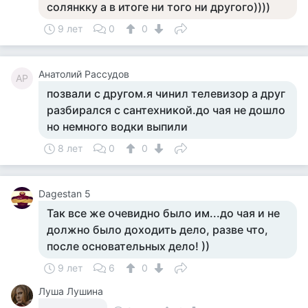
солянкку а в итоге ни того ни другого))))
9 лет
0
0
Анатолий Рассудов
АР
позвали с другом.я чинил телевизор а друг
разбирался с сантехникой.до чая не дошло
но немного водки выпили
8 лет
0
0
Dagestan 5
Так все же очевидно было им...до чая и не
должно было доходить дело, разве что,
после основательных дело! ))
9 лет
6
0
Луша Лушина