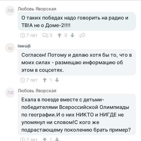
Любовь Яворская
ЛЯ
О таких победах надо говорить на радио и
ТВ!А не о Доме-2!!!!
7 лет
3
0
Ιακώβ
Ια
Согласен! Потому и делаю хотя бы то, что в
моих силах - размещаю информацию об
этом в соцсетях.
7 лет
1
Любовь Яворская
ЛЯ
Ехала в поезде вместе с детьми-
победителями Всероссийской Олимпиады
по географии.И о них НИКТО и НИГДЕ не
упомянул ни словом!С кого же
подрастающему поколению брать пример?
7 лет
1