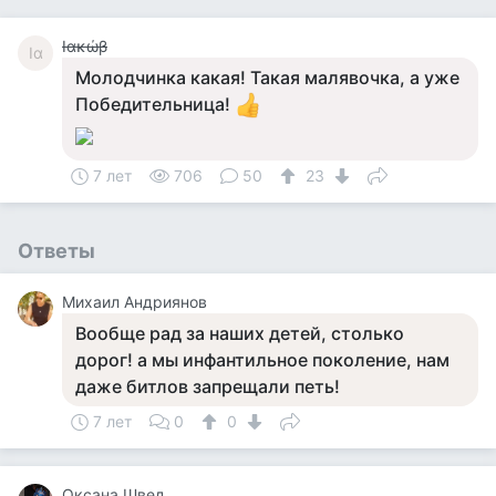
Ιακώβ
Ια
Молодчинка какая! Такая малявочка, а уже
Победительница!
7 лет
706
50
23
Ответы
Михаил Андриянов
Вообще рад за наших детей, столько
дорог! а мы инфантильное поколение, нам
даже битлов запрещали петь!
7 лет
0
0
Оксана Швед