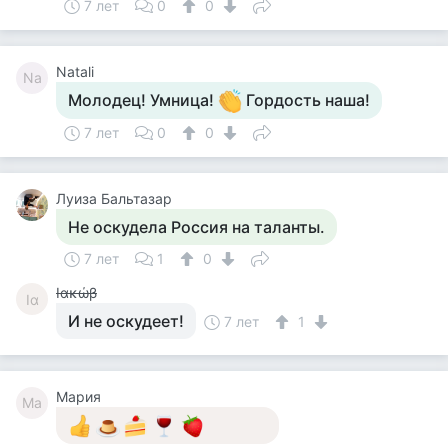
7 лет
0
0
Natali
Na
Молодец! Умница!
Гордость наша!
7 лет
0
0
Луиза Бальтазар
Не оскудела Россия на таланты.
7 лет
1
0
Ιακώβ
Ια
И не оскудеет!
7 лет
1
Мария
Ма