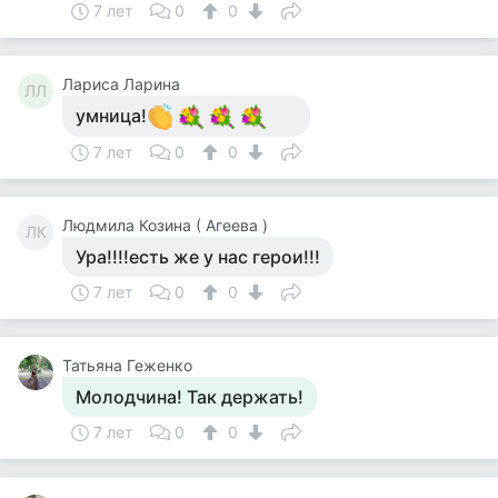
7 лет
0
0
Лариса Ларина
ЛЛ
умница!
7 лет
0
0
Людмила Козина ( Агеева )
ЛК
Ура!!!!есть же у нас герои!!!
7 лет
0
0
Татьяна Геженко
Молодчина! Так держать!
7 лет
0
0