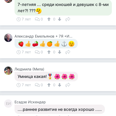
7-летняя ... среди юношей и девушек с 8-ми
лет?! ???
7 лет
0
0
Александр Емельянов + 7Я +Инструктор Туризма
7 лет
0
0
Людмила (Мила)
Умница какая!
7 лет
0
0
Есадзе Искендер
ЕИ
....раннее развитие не всегда хорошо .....