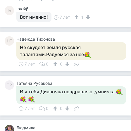
Ιακώβ
Ια
Вот именно!
7 лет
1
Надежда Тихонова
НТ
Не скудеет земля русская
талантами.Радуемся за неё
7 лет
0
0
Татьяна Русакова
ТР
И я тебя Дианочка поздравляю ,умничка
7 лет
0
0
Людмила