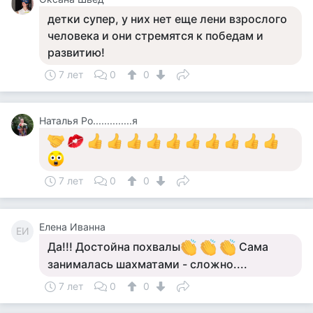
детки супер, у них нет еще лени взрослого
человека и они стремятся к победам и
развитию!
7 лет
0
0
Наталья Ро..............я
7 лет
0
0
Елена Иванна
ЕИ
Да!!! Достойна похвалы
Сама
занималась шахматами - сложно....
7 лет
0
0