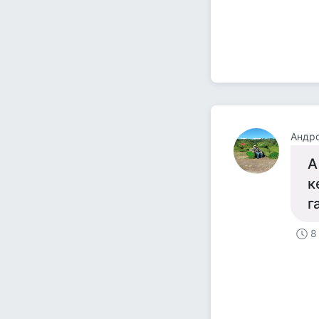
Андр
А
к
г
8