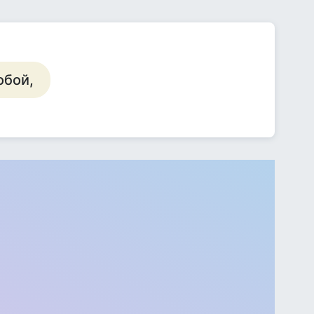
обой,