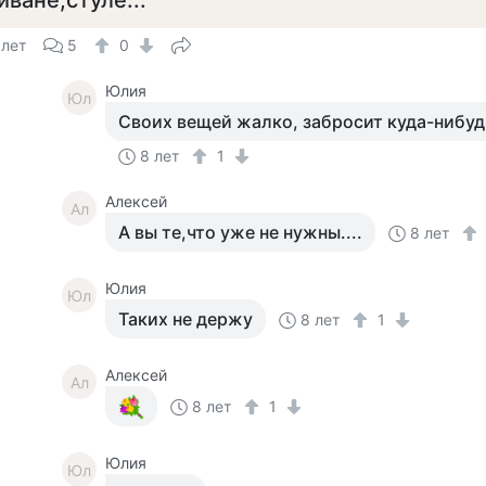
иване,стуле...
 лет
5
0
Юлия
Юл
Своих вещей жалко, забросит куда-нибуд
8 лет
1
Алексей
Ал
А вы те,что уже не нужны....
8 лет
Юлия
Юл
Таких не держу
8 лет
1
Алексей
Ал
8 лет
1
Юлия
Юл