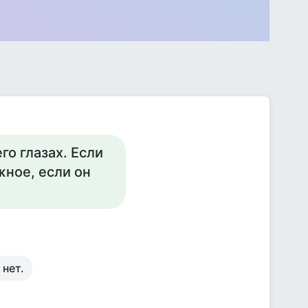
го глазах. Если
жное, если он
 нет.