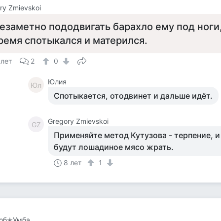
ry Zmievskoi
езаметно пододвигать барахло ему под ноги,
ремя спотыкался и матерился.
 лет
2
0
Юлия
Юл
Спотыкается, отодвинет и дальше идёт.
Gregory Zmievskoi
GZ
Применяйте метод Кутузова - терпение, и
будут лошадиное мясо жрать.
8 лет
1
об✭Умба