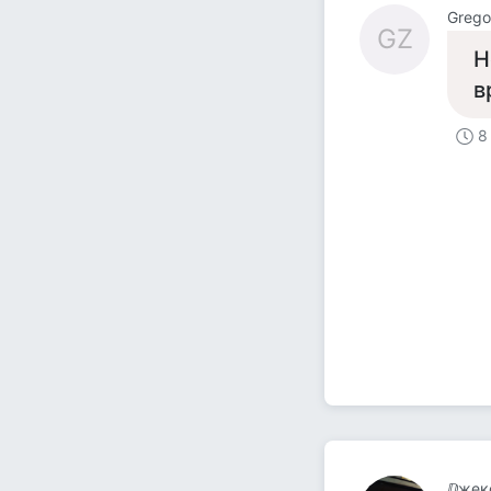
Grego
GZ
Н
в
8
ⅅжек