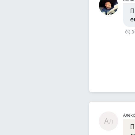
П
е
8
Алек
Ал
П