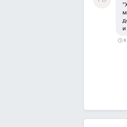
"
м
д
и
8