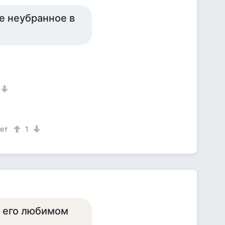
е неубранное в
лет
1
а его любимом