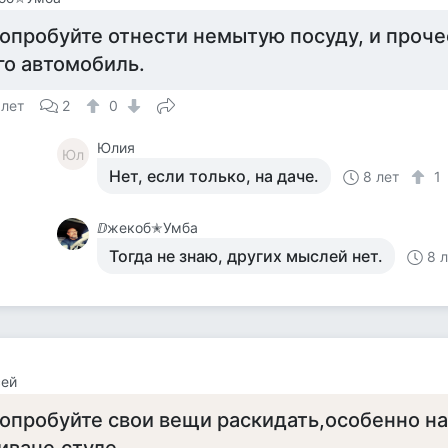
опробуйте отнести немытую посуду, и проче
го автомобиль.
 лет
2
0
Юлия
Юл
Нет, если только, на даче.
8 лет
1
ⅅжекоб✭Умба
Тогда не знаю, других мыслей нет.
8 
сей
опробуйте свои вещи раскидать,особенно н