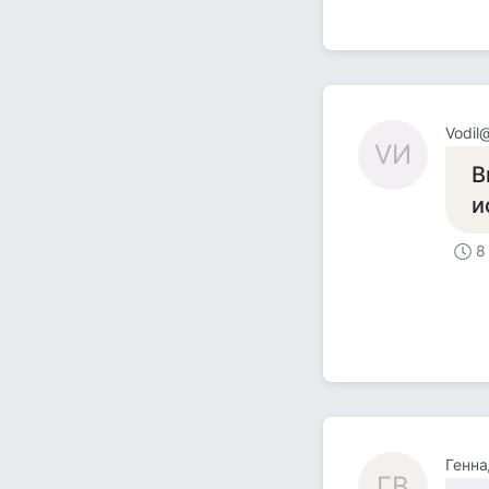
Vodil
VИ
В
и
8
Генна
ГВ