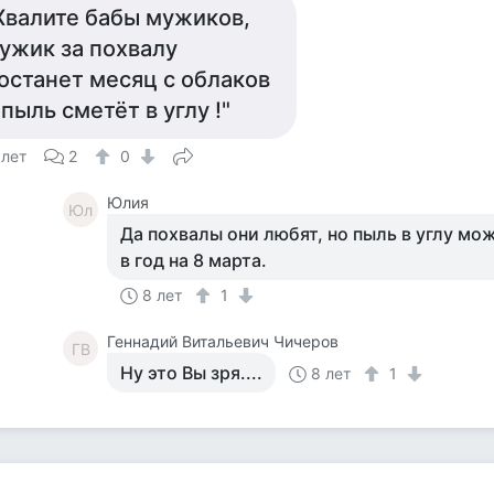
Хвалите бабы мужиков,
ужик за похвалу
останет месяц с облаков
 пыль сметёт в углу !"
 лет
2
0
Юлия
Юл
Да похвалы они любят, но пыль в углу мож
в год на 8 марта.
8 лет
1
Геннадий Витальевич Чичеров
ГВ
Ну это Вы зря....
8 лет
1