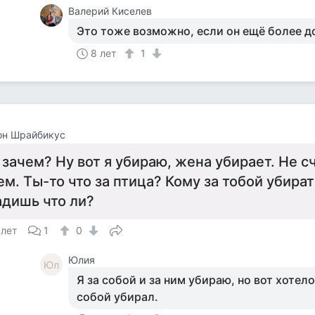
Валерий Киселев
Это тоже возможно, если он ещё более д
8 лет
1
он Шрайбикус
 зачем? Ну вот я убираю, жена убирает. Не сч
ем. Ты-то что за птица? Кому за тобой убират
адишь что ли?
 лет
1
0
Юлия
Юл
Я за собой и за ним убираю, но вот хотело
собой убирал.