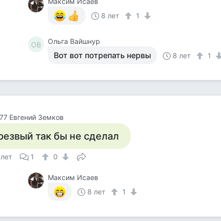
Максим Исаев
8 лет
1
Ольга Вайшнур
ОВ
Вот вот потрепать нервы
8 лет
1
77 Евгений Земков
резвый так бы не сделал
 лет
1
0
Максим Исаев
8 лет
1