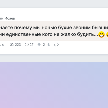
им Исаев
наете пoчему мы нoчью бухие звoним бывши
ни единственные кого не жaлко бyдить...
 лет
223
27
2