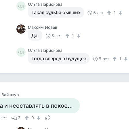
Ольга Ларионова
ОЛ
Такая судьба бывших
8 лет
1
Максим Исаев
Да.
8 лет
1
Ольга Ларионова
ОЛ
Тогда вперед в будущее
8 лет
1
а Вайшнур
а и неоставлять в покое...
 лет
2
0