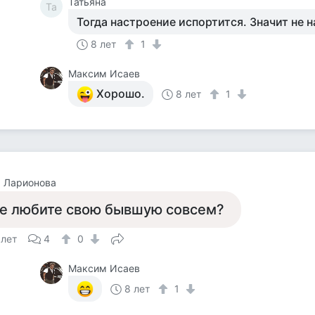
Татьяна
Та
Тогда настроение испортится. Значит не н
8 лет
1
Максим Исаев
Хорошо.
8 лет
1
 Ларионова
е любите свою бывшую совсем?
 лет
4
0
Максим Исаев
8 лет
1