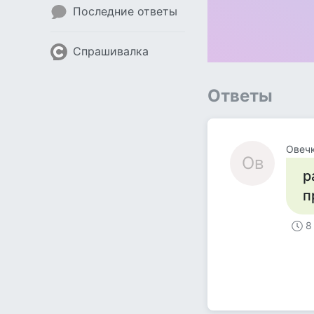
Последние ответы
Спрашивалка
Ответы
Овеч
Ов
р
п
8