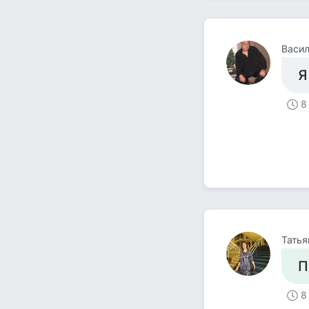
Васил
Я
8
Татья
П
8