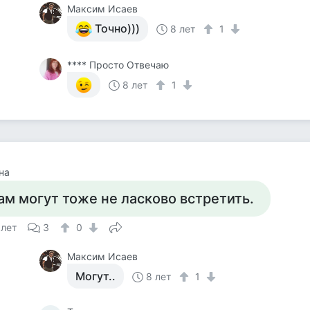
Максим Исаев
Точно)))
8 лет
1
**** Просто Отвечаю
8 лет
1
на
ам могут тоже не ласково встретить.
 лет
3
0
Максим Исаев
Могут..
8 лет
1