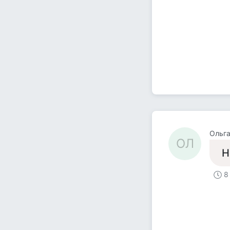
Ольга
ОЛ
Н
8