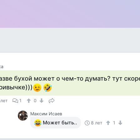
ка
азве бухой может о чем-то думать? тут скор
ривычке)))
 лет
1
0
Максим Исаев
Может быть..
8 лет
1