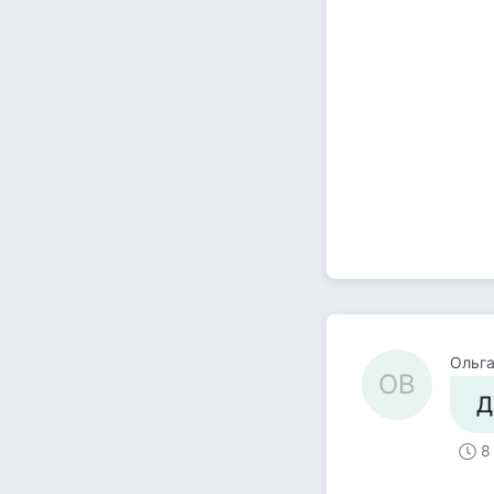
Ольг
ОВ
Д
8