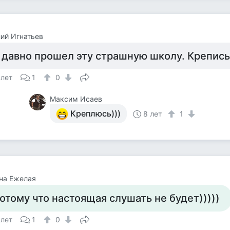
ий Игнатьев
 давно прошел эту страшную школу. Крепис
 лет
1
0
Максим Исаев
Креплюсь)))
8 лет
1
на Ежелая
отому что настоящая слушать не будет)))))
 лет
1
0