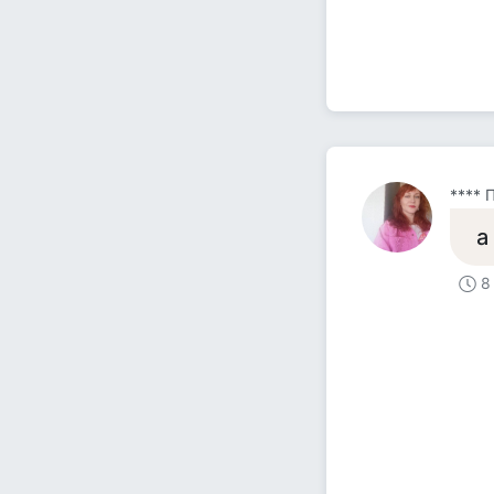
**** 
а
8