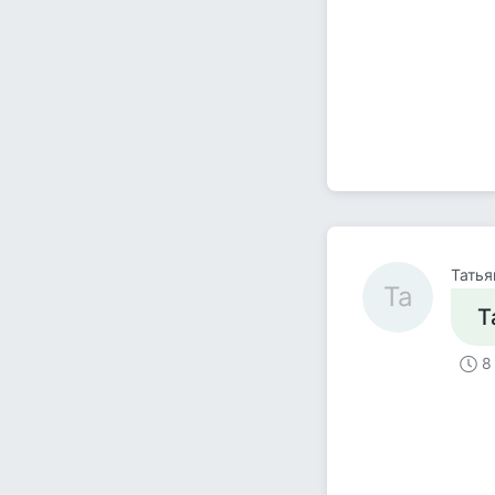
Татья
Та
Т
8