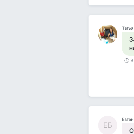
Татья
З
н
9
Евген
ЕБ
О