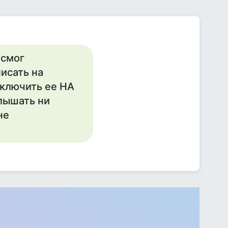
 смог
исать на
включить ее НА
лышать ни
не