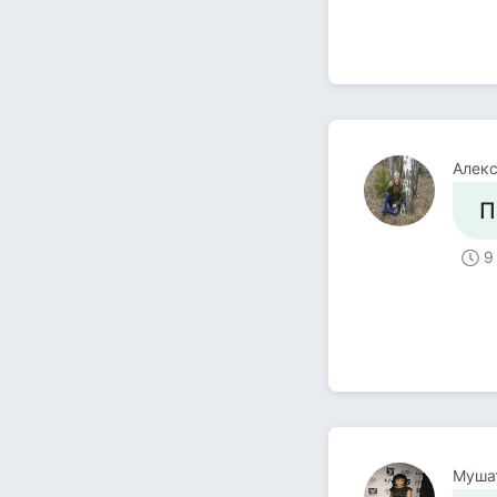
Алекс
П
9
Муша