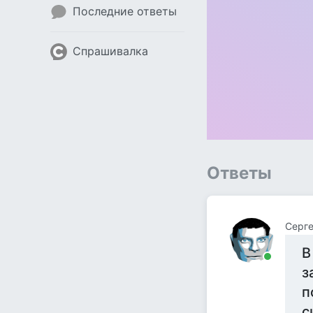
Последние ответы
Спрашивалка
Ответы
Серге
В
з
п
с