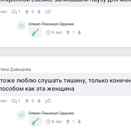
 лет
1
0
Элвис Покинул Здание
ЭП
9 лет
1
нтина Давыдова
 тоже люблю слушать тишину, только конечн
пособом как эта женщина
 лет
1
0
Элвис Покинул Здание
ЭП
9 лет
1