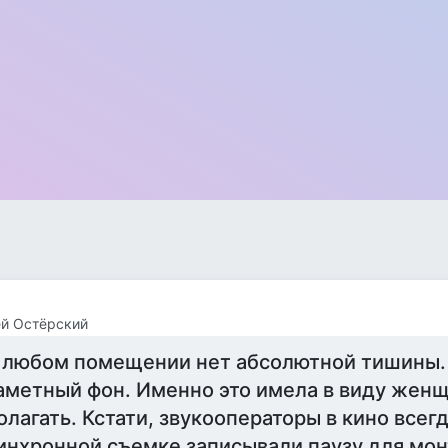
й Остёрский
 любом помещении нет абсолютной тишины. 
аметный фон. Именно это имела в виду женщ
олагать. Кстати, звукооператоры в кино всег
инхронной съемке записывали паузу для мон