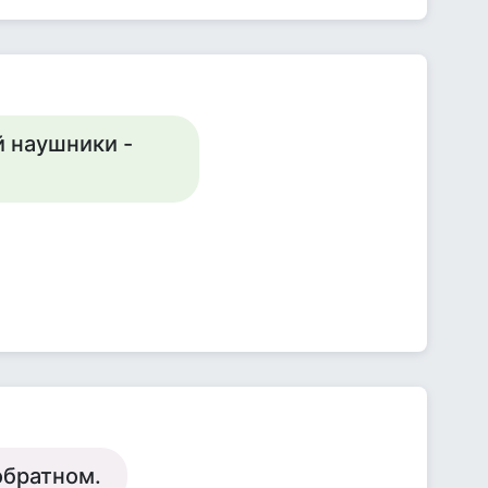
й наушники -
 обратном.