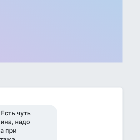
Есть чуть
ина, надо
да при
тажа.