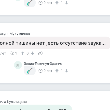
9 лет
1
сандр Мухутдинов
олной тишины нет ,есть отсутствие звука...
 лет
1
0
Элвис Покинул Здание
ЭП
9 лет
1
ила Кульчицкая