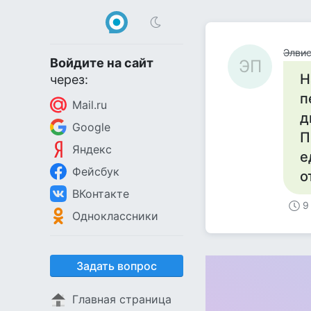
Элвис
Войдите на сайт
ЭП
Н
через:
п
Mail.ru
д
Google
П
Яндекс
е
Фейсбук
о
ВКонтакте
9
Одноклассники
Задать вопрос
Главная страница