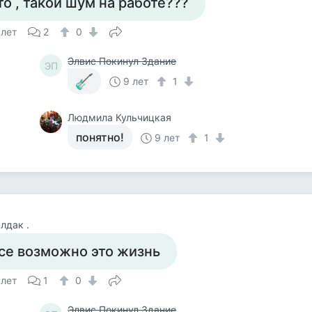
то , такой шум на работе???
 лет
2
0
Элвис Покинул Здание
ЭП
9 лет
1
Людмила Кульчицкая
понятно!
9 лет
1
лдак .
се возможно это жизнь
 лет
1
0
Элвис Покинул Здание