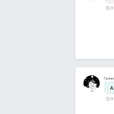
9
Галин
А
9