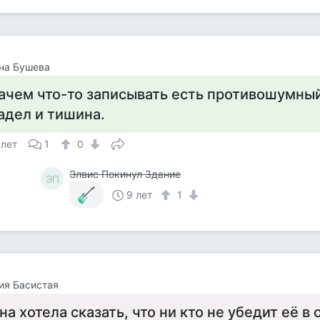
на Бушева
ачем что-то записывать есть противошумны
адел и тишина.
 лет
1
0
Элвис Покинул Здание
ЭП
9 лет
1
ия Басистая
на хотела сказать, что ни кто не убедит её в