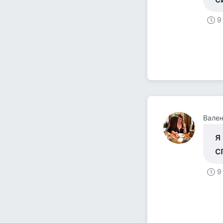
9
Вале
я
с
9