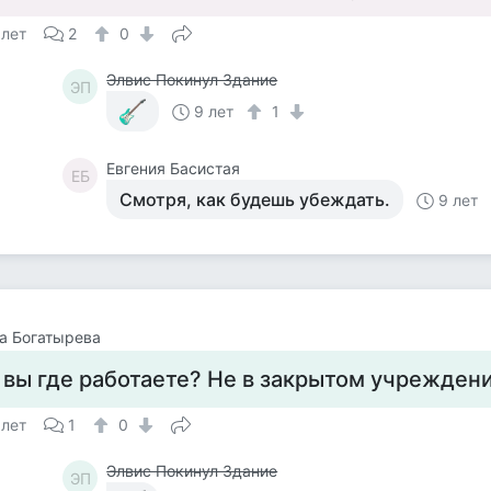
 лет
2
0
Элвис Покинул Здание
ЭП
9 лет
1
Евгения Басистая
ЕБ
Смотря, как будешь убеждать.
9 лет
а Богатырева
 вы где работаете? Не в закрытом учрежден
 лет
1
0
Элвис Покинул Здание
ЭП