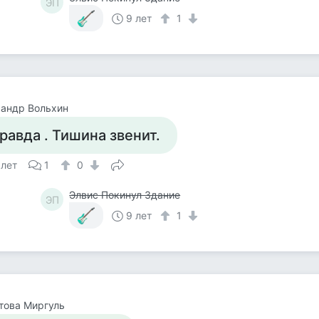
ЭП
9 лет
1
андр Вольхин
равда . Тишина звенит.
 лет
1
0
Элвис Покинул Здание
ЭП
9 лет
1
това Миргуль