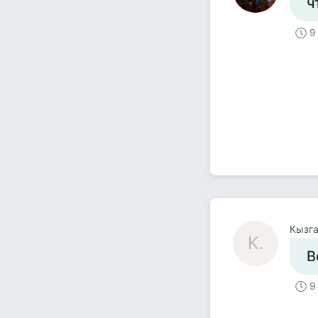
ч
9
Кызга
К.
В
9