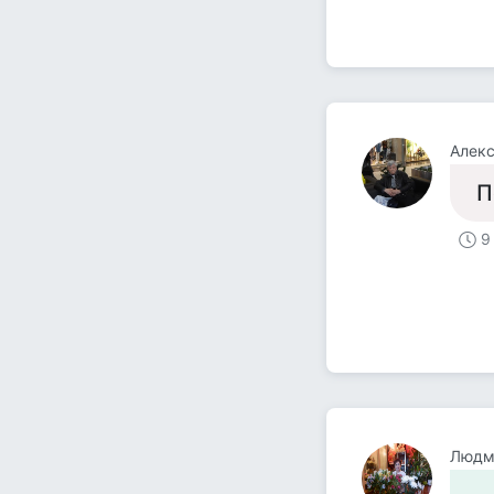
Алек
П
9
Людм