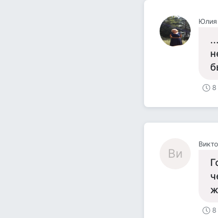
Юлия 
.
н
б
8
Викт
Ви
Г
ч
ж
8