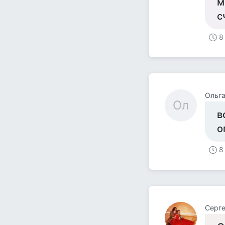
м
с
8
Ольг
Ол
в
о
8
Серг