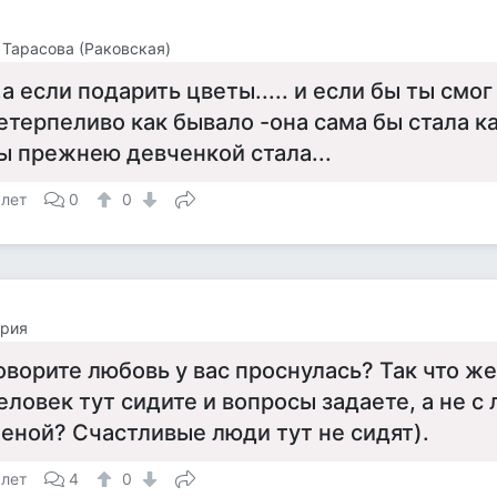
Тарасова (Раковская)
..а если подарить цветы..... и если бы ты смо
етерпеливо как бывало -она сама бы стала ка
ы прежнею девченкой стала...
 лет
0
0
ория
оворите любовь у вас проснулась? Так что ж
еловек тут сидите и вопросы задаете, а не с
еной? Счастливые люди тут не сидят).
 лет
4
0