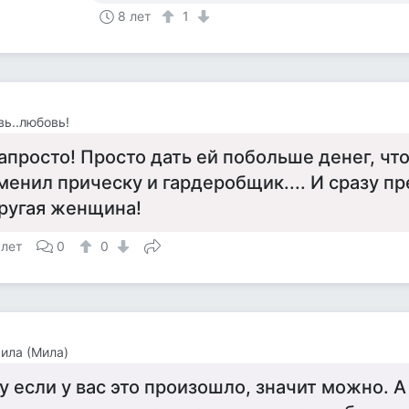
8 лет
1
ь..любовь!
апросто! Просто дать ей побольше денег, что
менил прическу и гардеробщик.... И сразу п
ругая женщина!
 лет
0
0
ила (Мила)
у если у вас это произошло, значит можно. А