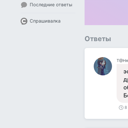
Последние ответы
Спрашивалка
Ответы
Т@Ня
э
д
о
Б
8