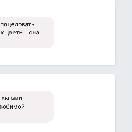
г поцеловать
к цветы...она
е вы мил
 любимой