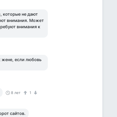
и, которые не дают
уют внимания. Может
требуют внимания к
к жене, если любовь
8 лет
1
орот сайтов.