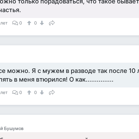
ожно только порадоваться, что такое бывает
частья.
 лет
0
0
а
се можно. Я с мужем в разводе так после 10
пять в меня втюрился! О как...............
 лет
0
0
ей Бушумов