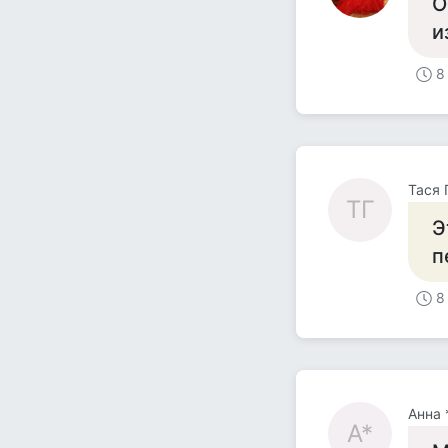
О
и
8
Тася 
ТГ
Э
п
8
Анна 
А*