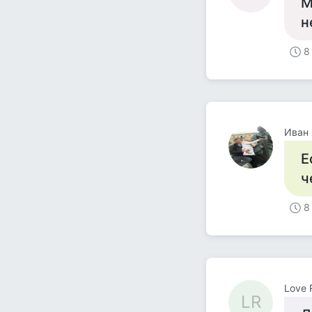
М
н
8
Иван 
Е
ч
8
Love 
LR