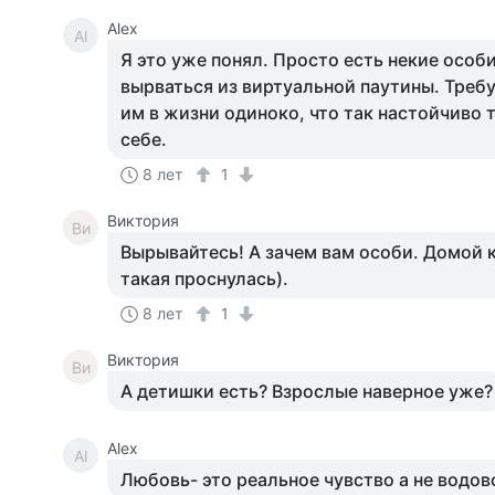
Alex
Al
Я это уже понял. Просто есть некие особ
вырваться из виртуальной паутины. Треб
им в жизни одиноко, что так настойчиво 
себе.
8 лет
1
Виктория
Ви
Вырывайтесь! А зачем вам особи. Домой 
такая проснулась).
8 лет
1
Виктория
Ви
А детишки есть? Взрослые наверное уже?
Alex
Al
Любовь- это реальное чувство а не водов