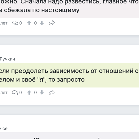
ожно. Сначала надо развестись, главное чт
е сбежала по настоящему
 лет
0
0
Ручкин
сли преодолеть зависимость от отношений 
елом и своё "я", то запросто
 лет
0
0
Rice