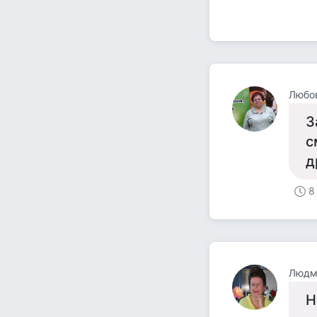
Любов
З
с
д
8
Людм
Н