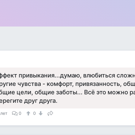
ффект привыкания...думаю, влюбиться сложн
ругие чувства - комфорт, привязанность, об
бщие цели, общие заботы... Всё это можно р
ерегите друг друга.
 лет
0
0