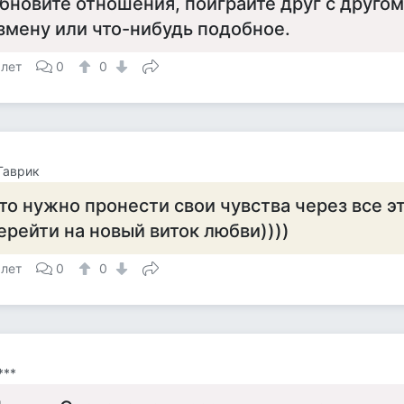
бновите отношения, поиграйте друг с другом
змену или что-нибудь подобное.
 лет
0
0
Гаврик
то нужно пронести свои чувства через все эти
ерейти на новый виток любви))))
 лет
0
0
***