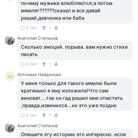
почему мужики влюбляются,а потом
мямлят??????сказал и все давай
решай,девчонка или баба
9 лет
1
Анатолий Степанов
Сколько эмоций. порыва. вам нужно стихи
писать
9 лет
1
Антонина Найденова
АН
У меня только для такого мямлю были
кратенько я ему изложила!Что сам
виноват....так он гад решил мне отмстить
,правда,извинился...но это уже поздно
9 лет
1
Анатолий Степанов
Опишите эту историю это интересно. если