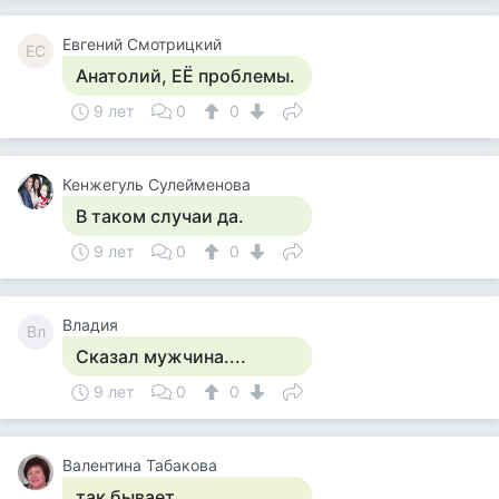
Евгений Смотрицкий
ЕС
Анатолий, ЕЁ проблемы.
9 лет
0
0
Кенжегуль Сулейменова
В таком случаи да.
9 лет
0
0
Владия
Вл
Сказал мужчина....
9 лет
0
0
Валентина Табакова
так бывает...