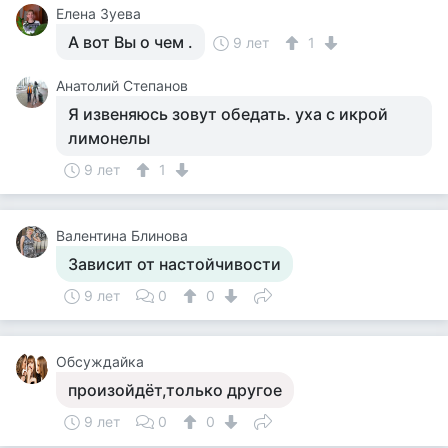
Елена Зуева
А вот Вы о чем .
9 лет
1
Анатолий Степанов
Я извеняюсь зовут обедать. уха с икрой
лимонелы
9 лет
1
Валентина Блинова
Зависит от настойчивости
9 лет
0
0
Обсуждайка
произойдёт,только другое
9 лет
0
0