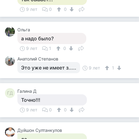
9 лет
0
0
Ольга
а надо было?
9 лет
1
0
Анатолий Степанов
Это уже не имеет з.....
9 лет
1
Галина Д
ГД
Точно!!!
9 лет
0
0
Дуйшон Султанкулов