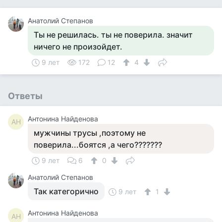
Анатолий Степанов
Ты не решилась. ты не поверила. значит
ничего не произойдет.
9 лет
172
12
4
Ответы
Антонина Найденова
АН
мужчины трусы ,поэтому не
поверила...боятся ,а чего???????
9 лет
6
0
Анатолий Степанов
Так категорично
9 лет
1
Антонина Найденова
АН