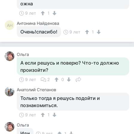
ожна
9 лет
1
Антонина Найденова
АН
Очень!спасибо!
9 лет
1
Ольга
А если решусь и поверю? Что-то должно
произойти?
9 лет
2
0
Анатолий Степанов
Только тогда я решусь подойти и
познакомиться.
9 лет
1
Ольга
Иди
9 лет
1