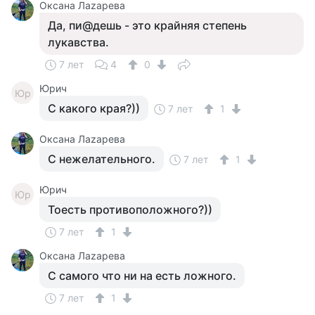
Оксана Лаzaрева
Да, пи@дешь - это крайняя степень
лукавства.
7 лет
4
0
Юрич
Юр
С какого края?))
7 лет
1
Оксана Лаzaрева
С нежелательного.
7 лет
1
Юрич
Юр
Тоесть противоположного?))
7 лет
1
Оксана Лаzaрева
С самого что ни на есть ложного.
7 лет
1