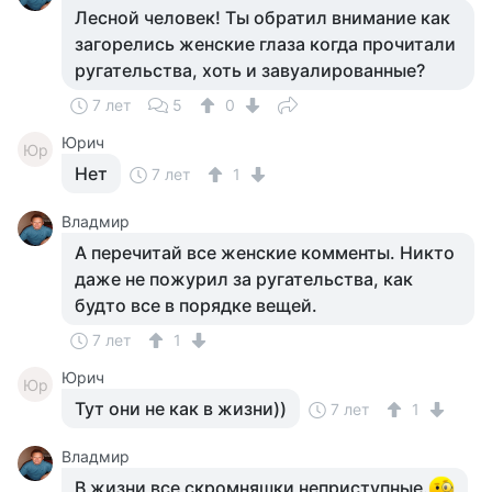
Лесной человек! Ты обратил внимание как
загорелись женские глаза когда прочитали
ругательства, хоть и завуалированные?
7 лет
5
0
Юрич
Юр
Нет
7 лет
1
Владмир
А перечитай все женские комменты. Никто
даже не пожурил за ругательства, как
будто все в порядке вещей.
7 лет
1
Юрич
Юр
Тут они не как в жизни))
7 лет
1
Владмир
В жизни все скромняшки неприступные.