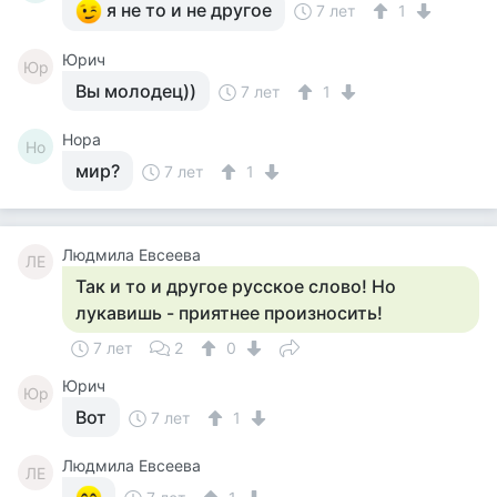
я не то и не другое
7 лет
1
Юрич
Юр
Вы молодец))
7 лет
1
Нора
Но
мир?
7 лет
1
Людмила Евсеева
ЛЕ
Так и то и другое русское слово! Но
лукавишь - приятнее произносить!
7 лет
2
0
Юрич
Юр
Вот
7 лет
1
Людмила Евсеева
ЛЕ