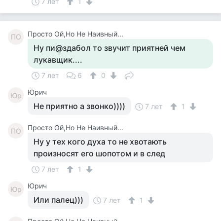
7 лет
1
Просто Ой,Но Не Наивный...
ПО
Ну пи@здабол то звучит приятней чем
лукавщик....
7 лет
6
0
Юрич
Юр
Не приятно а звонко))))
7 лет
1
Просто Ой,Но Не Наивный...
ПО
Ну у тех кого духа то не хвотають
произносят его шопотом и в след
7 лет
1
Юрич
Юр
Или палец)))
7 лет
1