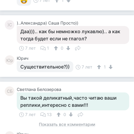
7 лет
1
)..Александра) Саша Просто))
)С
Даа))).. как бы немножко лукавлю).. а как
тогда будет если не глагол?
7 лет
1
0
Юрич
Юр
Существительное?))
7 лет
1
Светлана Белозерова
СБ
Вы такой деликатный,часто читаю ваши
реплики,интересно с вами!!!
7 лет
13
0
Показать все комментарии