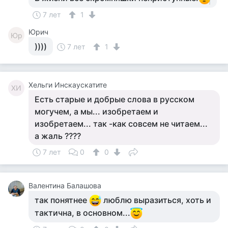
7 лет
1
Юрич
Юр
))))
7 лет
1
Хельги Инскаускатите
ХИ
Есть старые и добрые слова в русском
могучем, а мы... изобретаем и
изобретаем... так -как совсем не читаем...
а жаль ????
7 лет
0
0
Валентина Балашова
так понятнее
люблю выразиться, хоть и
тактична, в основном...