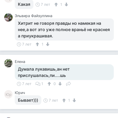
Какая
7 лет
1
Эльвира Файзуллина
Хитрит не говоря правды но намекая на
нее,а вот это уже полное враньё не краснея
а приукрашивая.
7 лет
1
Елена
Думала лукавишь,ан нет
прислушалась,пи....шь
7 лет
1
0
Юрич
Юр
Бывает)))
7 лет
1