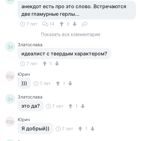
анекдот есть про это слово. Встречаются
две гламурные герлы...
7 лет
14
0
Показать все комментарии
Златослава
Зл
идеалист с твердым характером?
7 лет
1
Юрич
Юр
)))
7 лет
1
Златослава
Зл
это да?
7 лет
1
Юрич
Юр
Я добрый))
7 лет
1