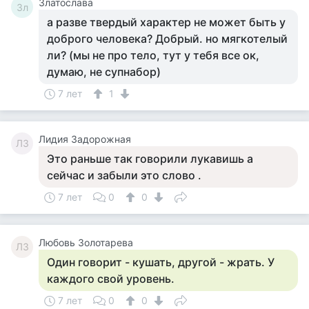
Златослава
Зл
а разве твердый характер не может быть у
доброго человека? Добрый. но мягкотелый
ли? (мы не про тело, тут у тебя все ок,
думаю, не супнабор)
7 лет
1
Лидия Задорожная
ЛЗ
Это раньше так говорили лукавишь а
сейчас и забыли это слово .
7 лет
0
0
Любовь Золотарева
ЛЗ
Один говорит - кушать, другой - жрать. У
каждого свой уровень.
7 лет
0
0