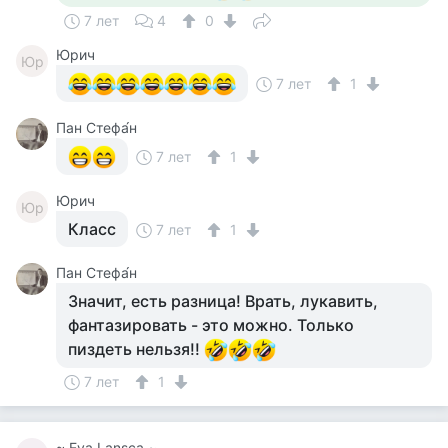
7 лет
4
0
Юрич
Юр
7 лет
1
Пан Стефа́н
7 лет
1
Юрич
Юр
Класс
7 лет
1
Пан Стефа́н
Значит, есть разница! Врать, лукавить,
фантазировать - это можно. Только
пиздеть нельзя!!
7 лет
1
~ Eva Lansca ~