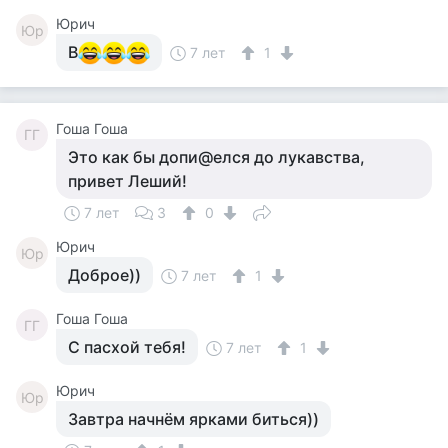
Юрич
Юр
В
7 лет
1
Гоша Гоша
ГГ
Это как бы допи@елся до лукавства,
привет Леший!
7 лет
3
0
Юрич
Юр
Доброе))
7 лет
1
Гоша Гоша
ГГ
С пасхой тебя!
7 лет
1
Юрич
Юр
Завтра начнём ярками биться))