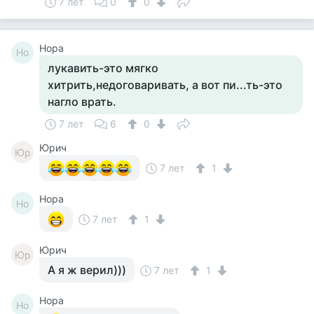
7 лет
0
0
Нора
Но
лукавить-это мягко
хитрить,недоговаривать, а вот пи...ть-это
нагло врать.
7 лет
6
0
Юрич
Юр
7 лет
1
Нора
Но
7 лет
1
Юрич
Юр
А я ж верил)))
7 лет
1
Нора
Но