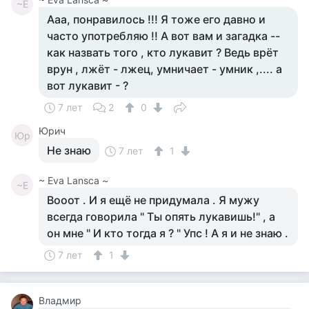
~E
Ааа, понравилось !!! Я тоже его давно и
часто употребляю !! А вот вам и загадка --
как назвать того , кто лукавит ? Ведь врёт
врун , лжёт - лжец, умничает - умник ,.... а
вот лукавит - ?
7 лет
2
0
Юрич
Юр
Не знаю
7 лет
1
~ Eva Lansca ~
~E
Вооот . И я ещё не придумала . Я мужу
всегда говорила " Ты опять лукавишь!" , а
он мне " И кто тогда я ? " Упс ! А я и не знаю .
7 лет
1
Владмир