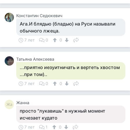
Константин Седюкевич
Ага.И блядью (бладью) на Руси называли
обычного лжеца.
7 лет
0
0
Татьяна Алексеева
...приятно иезуитничать и вертеть хвостом
...при том)..
7 лет
0
0
Жанна
Жа
просто "лукавишь" в нужный момент
исчезает кудато
7 лет
1
0