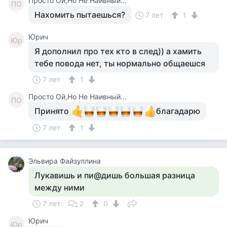
Просто Ой,Но Не Наивный...
ПО
Нахомить пытаешься?
7 лет
1
Юрич
Юр
Я дополнил про тех кто в след)) а хамить
тебе повода нет, ты нормально общаешся
7 лет
1
Просто Ой,Но Не Наивный...
ПО
Принято
благадарю
7 лет
1
Эльвира Файзуллина
Лукавишь и пи@дишь большая разница
между ними
7 лет
2
0
Юрич
Юр