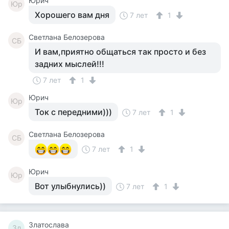
Юрич
Юр
Хорошего вам дня
7 лет
1
Светлана Белозерова
СБ
И вам,приятно общаться так просто и без
задних мыслей!!!
7 лет
1
Юрич
Юр
Ток с передними)))
7 лет
1
Светлана Белозерова
СБ
7 лет
1
Юрич
Юр
Вот улыбнулись))
7 лет
1
Златослава
Зл