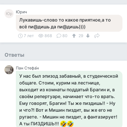
Юрич
Юр
Лукавишь-слово то какое приятное,а то
всё пи@дишь да пи@дишь))))
7 лет
868
80
29
Ответы
Пан Стефа́н
У нас был эпизод забавный, в студенческой
общаге. Стоим, курим на лестнице,
выходит из комнаты поддатый Брагин и, в
своём репертуаре, начинает что-то врать.
Ему говорят, Брагин! Ты же пиздишь!! - Ну
и что?! Вот и Мишин пиздит, вы же его не
ругаете. - Мишин не пиздит, а фантазирует!
А ты ПИЗДИШЬ!!!