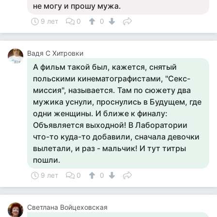
не могу и прошу мужа.
9 лет
0
0
Вадя С Хитровки
А фильм такой был, кажется, снятый
польскими кинематографистами, "Секс-
миссия", называется. Там по сюжету два
мужика уснули, проснулись в Будущем, где
одни женщины. И ближе к финалу:
Объявляется выходной! В Лаборатории
что-то куда-то добавили, сначала девочки
вылетали, и раз - мальчик! И тут титры
пошли.
9 лет
0
0
Светлана Войцеховская