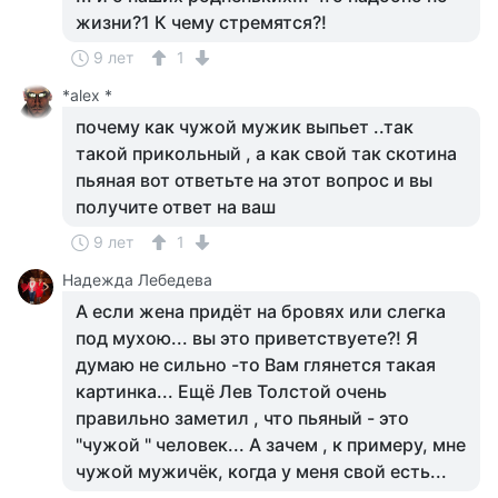
жизни?1 К чему стремятся?!
9 лет
1
*alex *
почему как чужой мужик выпьет ..так
такой прикольный , а как свой так скотина
пьяная вот ответьте на этот вопрос и вы
получите ответ на ваш
9 лет
1
Надежда Лебедева
А если жена придёт на бровях или слегка
под мухою... вы это приветствуете?! Я
думаю не сильно -то Вам глянется такая
картинка... Ещё Лев Толстой очень
правильно заметил , что пьяный - это
"чужой " человек... А зачем , к примеру, мне
чужой мужичёк, когда у меня свой есть...