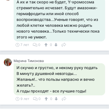
А их и так скоро не будет, Y-хромосома
стремительно исчезает. Будут амазонки-
гермафродиты или иной способ
воспроизводства...Ученые говорят, что из
любой клетки человека можно родить
нового человека...Только технически пока
этого не умеют.
7 лет
0
0
Марина Тимонова
И скучно и грустно, и некому руку подать
В минуту душевной невзгоды...
Желанья!.. что пользы напрасно и вечно
желать?..
А годы проходят - все лучшие годы!
9 лет
0
0