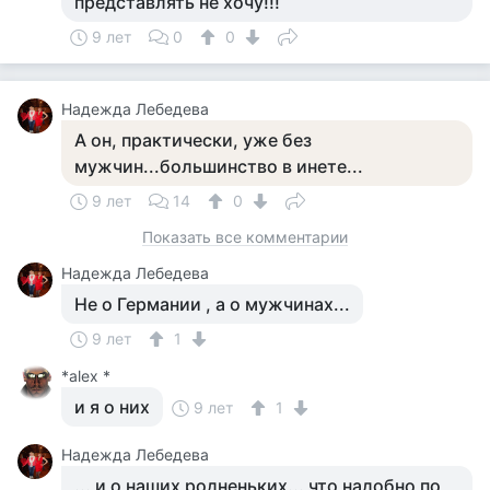
представлять не хочу!!!
9 лет
0
0
Надежда Лебедева
А он, практически, уже без
мужчин...большинство в инете...
9 лет
14
0
Показать все комментарии
Надежда Лебедева
Не о Германии , а о мужчинах...
9 лет
1
*alex *
и я о них
9 лет
1
Надежда Лебедева
... и о наших родненьких... что надобно по