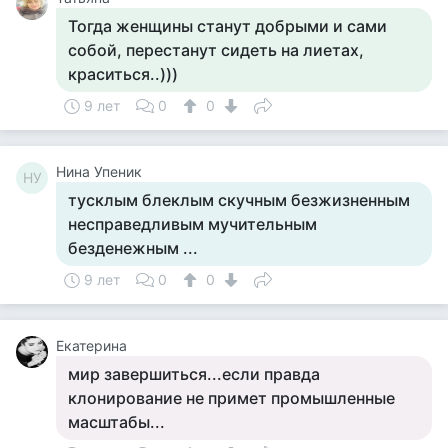
Тогда женщины станут добрыми и сами
собой, перестанут сидеть на лиетах,
краситься..)))
9 лет
0
0
Нина Упеник
НУ
тусклым блеклым скучным безжизненным
несправедливым мучительным
безденежным ...
9 лет
0
0
Екатерина
мир завершиться...если правда
клонирование не примет промышленные
масштабы...