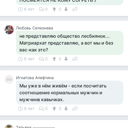
ПОСМЕЯТСЯ НЕ КОМУ СОГРЕТЬ )
8 лет
0
0
Любовь Селезнева
не представляю общество лесбиянок...
Матриархат представляю, а вот мы и без
вас-как это?
9 лет
0
0
Игнатова Алефтина
ИА
Мы уже в нём живём - если посчитать
соотношение нормальных мужчин и
мужчинв кавычках.
9 лет
0
0
Татьяна -------------