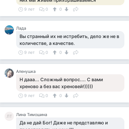
них мы живем прихорашиваемся
9 лет
0
0
Лада
Вы странный их не истребить, дело же не в
количестве, а качестве.
9 лет
0
0
Аленушка
Н дааа... Сложный вопрос.... С вами
хреново а без вас хреновей!)))))
9 лет
0
0
Лина Тимошина
ЛТ
Да не дай Бог! Даже не представляю и