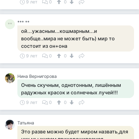
9 лет
0
0
*** **
**
ой...ужасным...кошмарным...и
вообще..мира не может быть) мир то
состоит из он+она
9 лет
0
0
Нина Вернигорова
Очень скучным, однотонным, лишённым
радужных красок и солнечных лучей!!!
9 лет
0
0
Татьяна
Это разве можно будет миром назвать,для