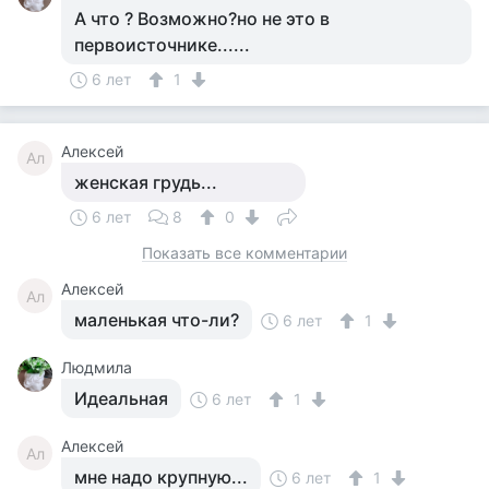
А что ? Возможно?но не это в
первоисточнике......
6 лет
1
Алексей
Ал
женская грудь...
6 лет
8
0
Показать все комментарии
Алексей
Ал
маленькая что-ли?
6 лет
1
Людмила
Идеальная
6 лет
1
Алексей
Ал
мне надо крупную...
6 лет
1