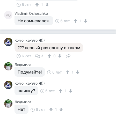
6 лет
1
Vladimir Osheschko
VO
Не сомневался.
6 лет
1
Колючка-Это Я)))
??? первый раз слышу о таком
6 лет
3
0
Людмила
Подумайте!
6 лет
1
Колючка-Это Я)))
шляпку?
6 лет
1
Людмила
Нет
6 лет
1