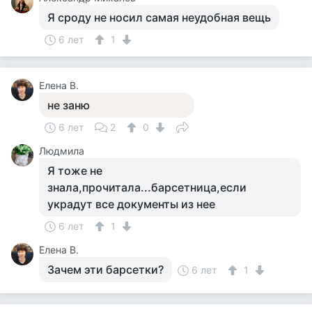
Я сроду не носил самая неудобная вещь
6 лет
1
Елена В.
не заню
6 лет
2
0
Людмила
Я тоже не
знала,прочитала...барсетница,если
украдут все документы из нее
6 лет
1
Елена В.
Зачем эти барсетки?
6 лет
1