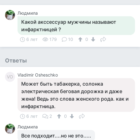
Людмила
Какой акссессуар мужчины называют
инфарктницей ?
6 лет
179
10
0
Ответы
Vladimir Osheschko
VO
Может быть табакерка, солонка
электрическая беговая дорожка и даже
жена! Ведь это слова женского рода. как и
инфарктница.
6 лет
2
0
Людмила
Все подходит....но не это.....