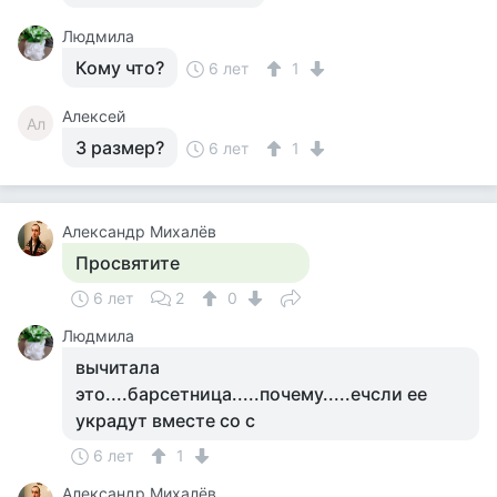
Людмила
Кому что?
6 лет
1
Алексей
Ал
3 размер?
6 лет
1
Александр Михалёв
Просвятите
6 лет
2
0
Людмила
вычитала
это....барсетница.....почему.....ечсли ее
украдут вместе со с
6 лет
1
Александр Михалёв