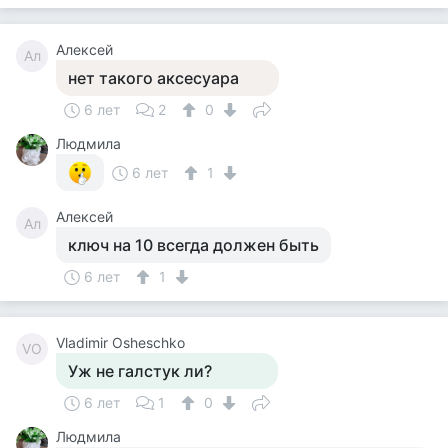
Алексей
Ал
нет такого аксесуара
6 лет
2
0
Людмила
6 лет
1
Алексей
Ал
ключ на 10 всегда должен быть
6 лет
1
Vladimir Osheschko
VO
Уж не галстук ли?
6 лет
1
0
Людмила