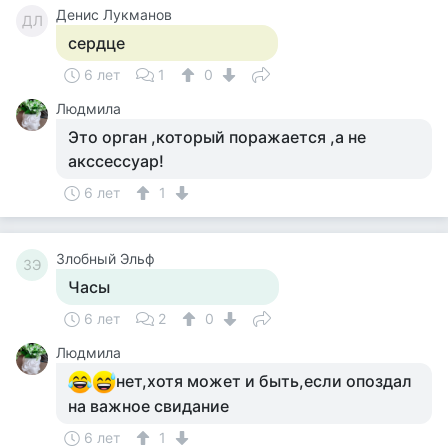
Денис Лукманов
ДЛ
сердце
6 лет
1
0
Людмила
Это орган ,который поражается ,а не
акссессуар!
6 лет
1
Злобный Эльф
ЗЭ
Часы
6 лет
2
0
Людмила
нет,хотя может и быть,если опоздал
на важное свидание
6 лет
1