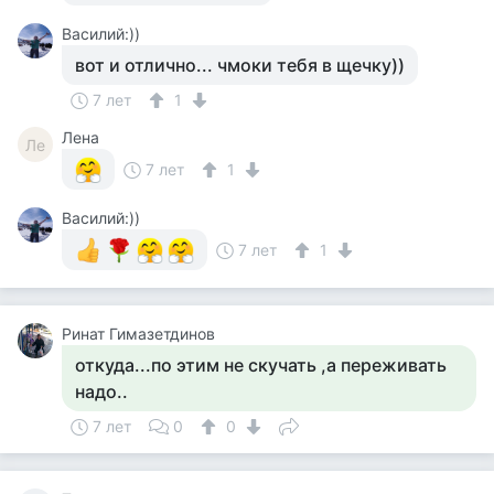
Василий:))
вот и отлично... чмоки тебя в щечку))
7 лет
1
Лена
Ле
7 лет
1
Василий:))
7 лет
1
Ринат Гимазетдинов
откуда...по этим не скучать ,а переживать
надо..
7 лет
0
0