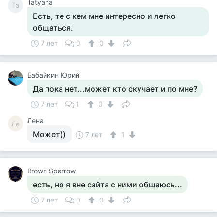
Tatyana
Ta
Есть, те с кем мне интересно и легко
общаться.
7 лет
0
0
Бабайкин Юрий
Да пока нет...может кто скучает и по мне?
7 лет
1
0
Лена
Ле
Может))
7 лет
1
Brown Sparrow
есть, но я вне сайта с ними общаюсь...
7 лет
0
0