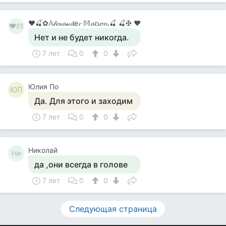
♥🍒✿𝔸𝓁𝓮𝔁𝓪𝓃𝓭е𝓻 𝕄𝓪𝓽𝓼𝓸𝓷.🍒 🍒✠ ♥
♥𝕄
Нет и не будет никогда.
7 лет
0
0
Юлия По
ЮП
Да. Для этого и заходим
7 лет
0
0
Николай
Ни
да ,они всегда в голове
7 лет
0
0
Следующая страница