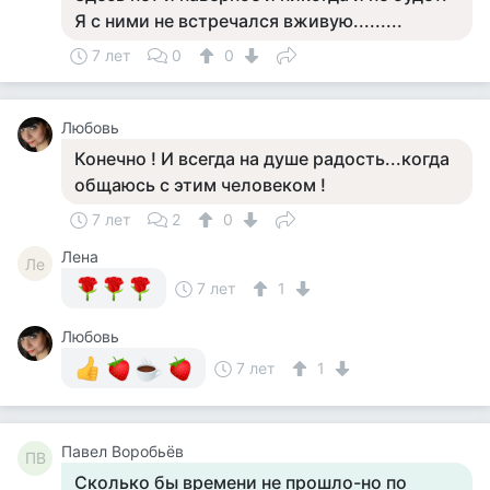
Я с ними не встречался вживую.........
7 лет
0
0
Любовь
Конечно ! И всегда на душе радость...когда
общаюсь с этим человеком !
7 лет
2
0
Лена
Ле
7 лет
1
Любовь
7 лет
1
Павел Воробьёв
ПВ
Сколько бы времени не прошло-но по