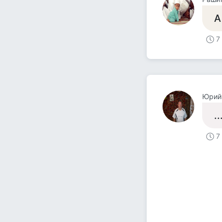
А
7
Юрий
.
7