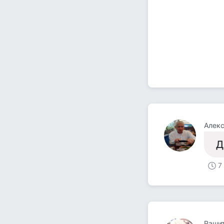
Алек
Д
7
Рашит