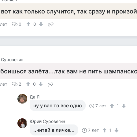
 вот как только случится, так сразу и произой
 лет
0
0
 Суровегин
..боишься залёта....так вам не пить шампанско
 лет
2
0
Да Я
ну у вас то все одно
7 лет
1
Юрий Суровегин
..читай в личке...
7 лет
1