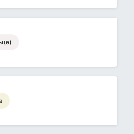
ьце)
а