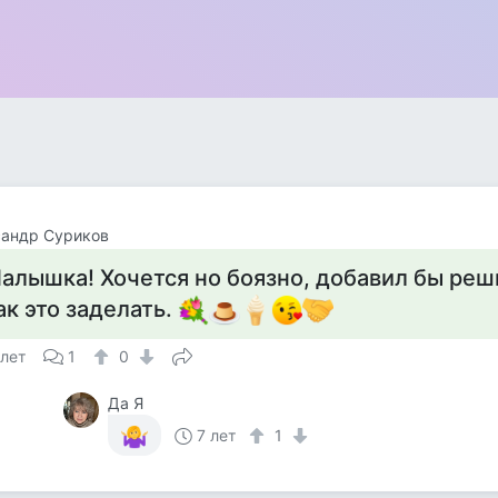
сандр Суриков
алышка! Хочется но боязно, добавил бы реш
ак это заделать.
 лет
1
0
Да Я
7 лет
1