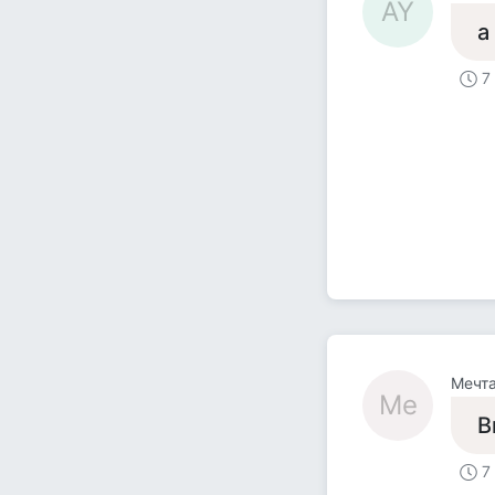
AY
а
7
Мечта
Ме
В
7