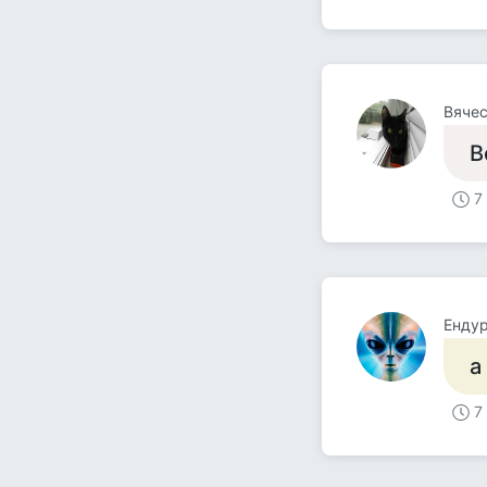
Вяче
В
7
Ендур
а
7