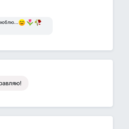
люблю...
равляю!