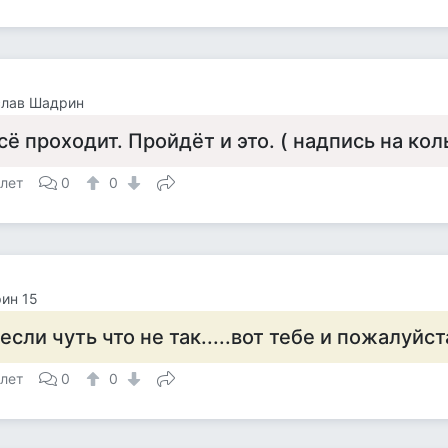
слав Шадрин
сё проходит. Пройдёт и это. ( надпись на кол
 лет
0
0
ин 15
 если чуть что не так.....вот тебе и пожалуйст
 лет
0
0