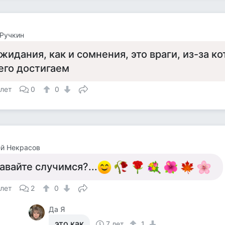
Ручкин
жидания, как и сомнения, это враги, из-за к
его достигаем
 лет
0
0
й Некрасов
авайте случимся?...
 лет
2
0
Да Я
это как
7 лет
1