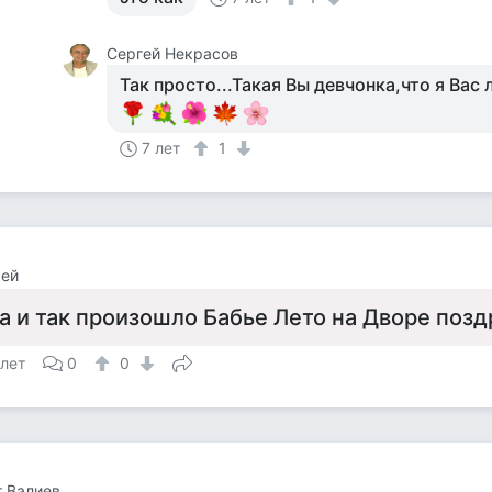
Сергей Некрасов
Так просто...Такая Вы девчонка,что я Вас 
7 лет
1
сей
а и так произошло Бабье Лето на Дворе позд
 лет
0
0
 Валиев