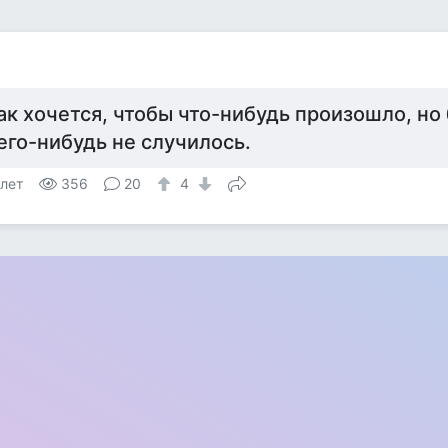
ак хочется, чтобы что-нибудь произошло, но 
его-нибудь не случилось.
 лет
356
20
4