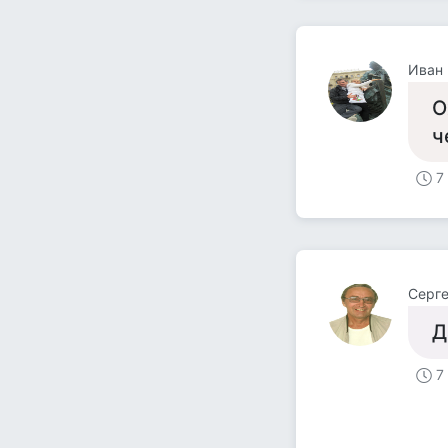
Иван 
О
ч
7
Серге
Д
7