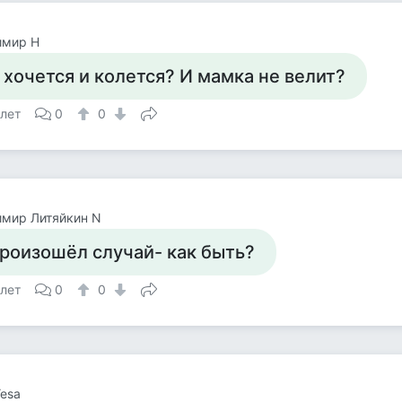
имир Н
 хочется и колется? И мамка не велит?
 лет
0
0
имир Литяйкин N
роизошёл случай- как быть?
 лет
0
0
Yesa