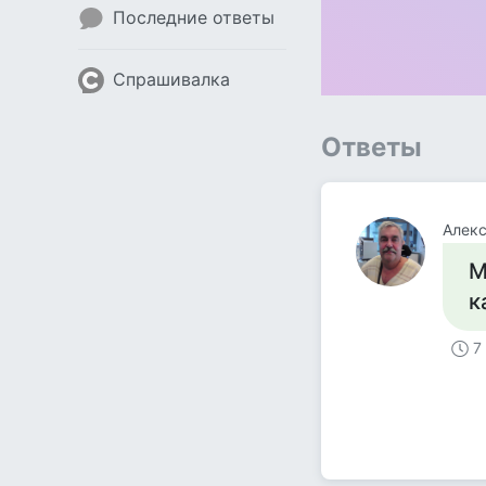
Последние ответы
Спрашивалка
Ответы
Алек
М
к
7