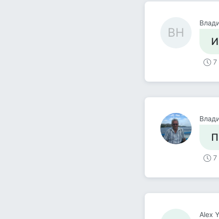
Влад
ВН
И
7
Влад
П
7
Alex 