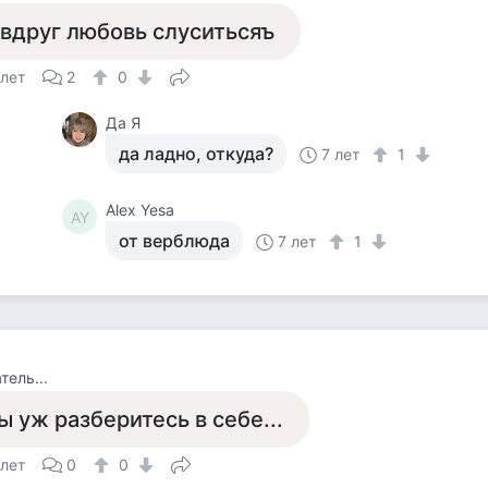
 вдруг любовь слуситьсяъ
 лет
2
0
Да Я
да ладно, откуда?
7 лет
1
Alex Yesa
AY
от верблюда
7 лет
1
тель...
ы уж разберитесь в себе...
 лет
0
0