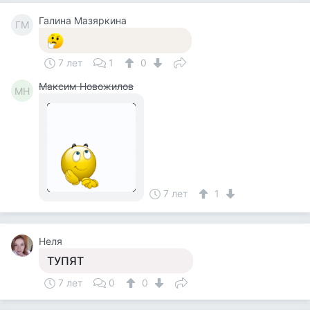
Галина Мазяркина
ГМ
7 лет
1
0
Максим Новожилов
МН
7 лет
1
Неля
ТУПЯТ
7 лет
0
0