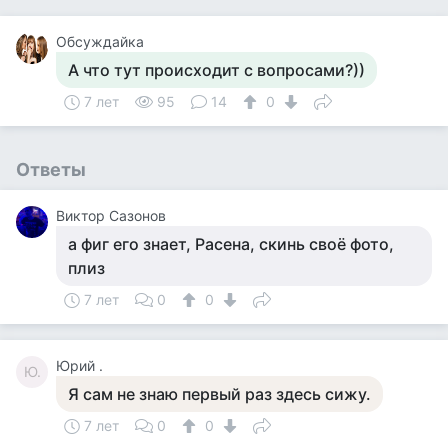
Обсуждайка
А что тут происходит с вопросами?))
7 лет
95
14
0
Ответы
Виктор Сазонов
а фиг его знает, Расена, скинь своё фото,
плиз
7 лет
0
0
Юрий .
Ю.
Я сам не знаю первый раз здесь сижу.
7 лет
0
0