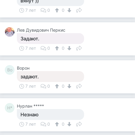
вянут ))
7 лет
0
0
Лев Дувидович Перкис
Задают.
7 лет
0
0
Ворон
Во
задают.
7 лет
0
0
Нурлан *****
Н*
Незнаю
7 лет
0
0