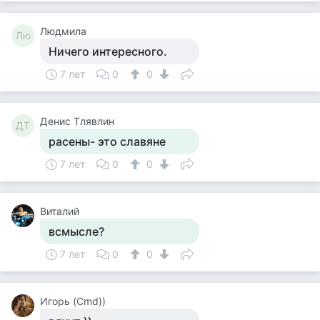
Людмила
Лю
Ничего интересного.
7 лет
0
0
Денис Тлявлин
ДТ
расены- это славяне
7 лет
0
0
Виталий
всмысле?
7 лет
0
0
Игорь (Cmd))