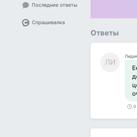
Последние ответы
Спрашивалка
Ответы
Лиди
ЛИ
Е
д
ц
о
9