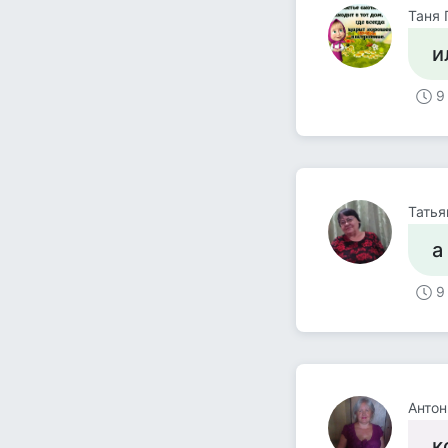
Таня 
и
9
Татья
а
9
Антон
к