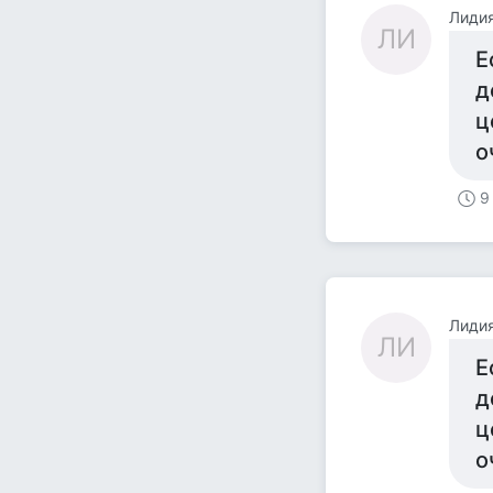
Лиди
ЛИ
Е
д
ц
о
9
Лиди
ЛИ
Е
д
ц
о