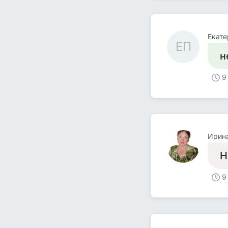
Екате
ЕП
н
9
Ирин
Н
9