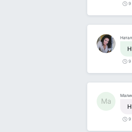
9
Ната
Н
9
Мали
Ма
Н
9