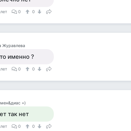
 лет
0
0
а Журавлева
то именно ?
 лет
0
0
мен&диас =)
ет так нет
 лет
0
0