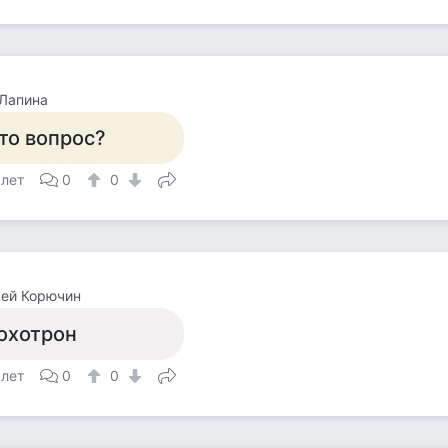
 Лапина
то вопрос?
 лет
0
0
сей Корючин
охотрон
 лет
0
0