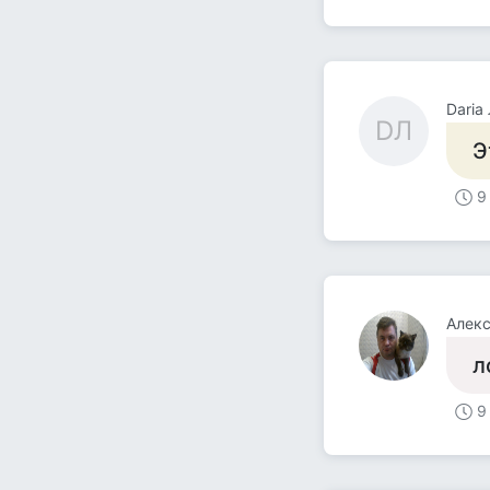
Daria
DЛ
Э
9
Алек
л
9