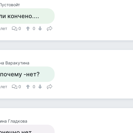
Пустовойт
ли кончено....
 лет
0
0
на Варакутина
 почему -нет?
 лет
0
0
ина Гладкова
онечно нет