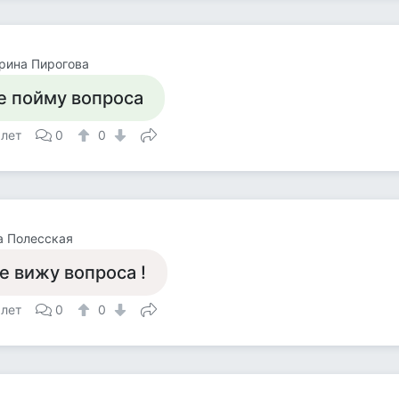
рина Пирогова
е пойму вопроса
 лет
0
0
а Полесская
е вижу вопроса !
 лет
0
0