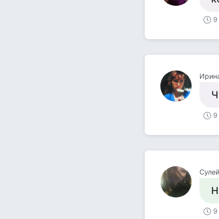
9
Ирин
Ч
9
Сулей
Н
9