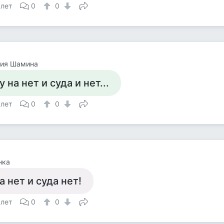
 лет
0
0
лия Шамина
у на нет и суда и нет...
 лет
0
0
нка
а нет и суда нет!
 лет
0
0