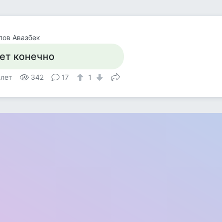
пов Авазбек
ет конечно
 лет
342
17
1