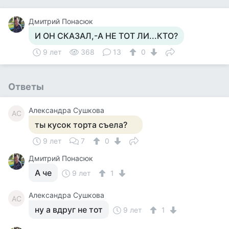
Дмитрий Понасюк
И ОН СКАЗАЛ,-А НЕ ТОТ ЛИ...КТО?
9 лет
368
13
0
Ответы
Александра Сушкова
АС
ты кусок торта съела?
9 лет
7
0
Дмитрий Понасюк
А че
9 лет
1
Александра Сушкова
АС
ну а вдруг не тот
9 лет
1