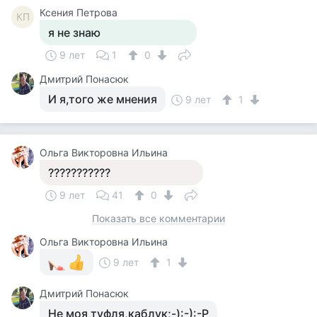
Ксения Петрова
КП
я не знаю
9 лет
1
0
Дмитрий Понасюк
И я,того же мнения
9 лет
1
Ольга Викторовна Ильина
???????????
9 лет
41
0
Показать все комментарии
Ольга Викторовна Ильина
9 лет
1
Дмитрий Понасюк
Не моя туфля,каблук;-):-):-P