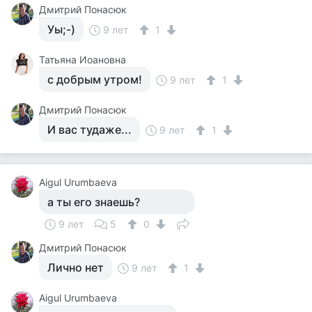
Дмитрий Понасюк
Уы;-)
9 лет
1
Татьяна Иоановна
с добрым утром!
9 лет
1
Дмитрий Понасюк
И вас тудаже...
9 лет
1
Aigul Urumbaeva
а ты его знаешь?
9 лет
5
0
Дмитрий Понасюк
Лично нет
9 лет
1
Aigul Urumbaeva