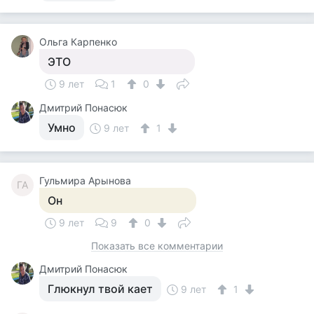
Ольга Карпенко
ЭТО
9 лет
1
0
Дмитрий Понасюк
Умно
9 лет
1
Гульмира Арынова
ГА
Он
9 лет
9
0
Показать все комментарии
Дмитрий Понасюк
Глюкнул твой кает
9 лет
1