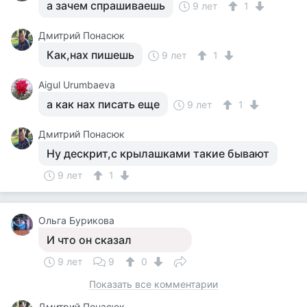
а зачем спрашиваешь
9 лет
1
Дмитрий Понасюк
Как,нах пишешь
9 лет
1
Aigul Urumbaeva
а как нах писать еще
9 лет
1
Дмитрий Понасюк
Ну дескрит,с крылашками такие бывают
9 лет
1
Ольга Бурикова
И что он сказал
9 лет
9
0
Показать все комментарии
Дмитрий Понасюк