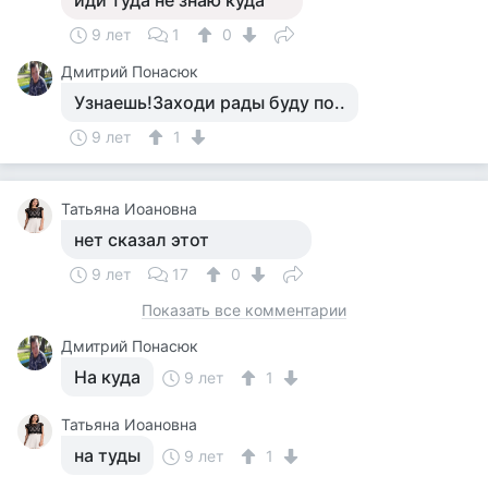
иди туда не знаю куда
9 лет
1
0
Дмитрий Понасюк
Узнаешь!Заходи рады буду по..
9 лет
1
Татьяна Иоановна
нет сказал этот
9 лет
17
0
Показать все комментарии
Дмитрий Понасюк
На куда
9 лет
1
Татьяна Иоановна
на туды
9 лет
1