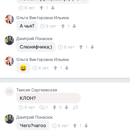
9 лет
1
Ольга Викторовна Ильина
А чья?
9 лет
1
Дмитрий Понасюк
Слюняфчика;)
9 лет
1
Ольга Викторовна Ильина
9 лет
1
Таисия Сергеевская
ТС
КЛОН?
9 лет
1
0
Дмитрий Понасюк
Чего?чагоо
9 лет
1