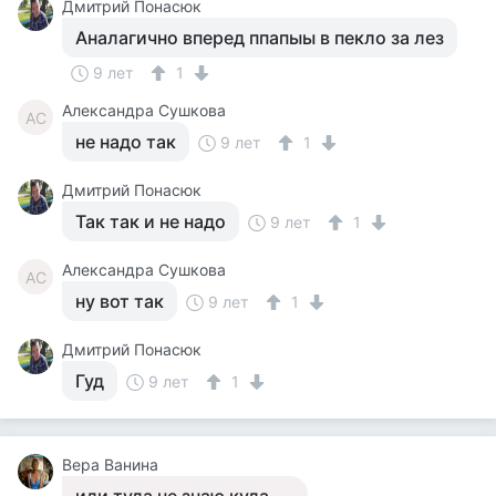
Дмитрий Понасюк
Аналагично вперед ппапыы в пекло за лез
9 лет
1
Александра Сушкова
АС
не надо так
9 лет
1
Дмитрий Понасюк
Так так и не надо
9 лет
1
Александра Сушкова
АС
ну вот так
9 лет
1
Дмитрий Понасюк
Гуд
9 лет
1
Вера Ванина