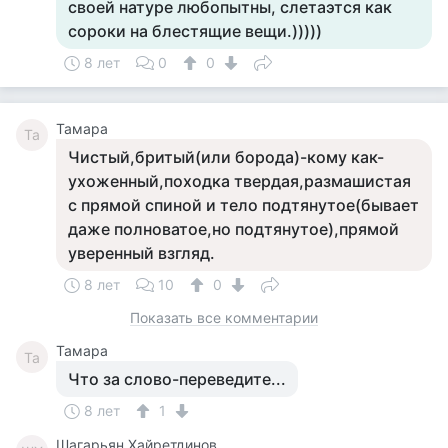
своей натуре любопытны, слетаэтся как
сороки на блестящие вещи.)))))
8 лет
0
0
Тамара
Та
Чистый,бритый(или борода)-кому как-
ухоженный,походка твердая,размашистая
с прямой спиной и тело подтянутое(бывает
даже полноватое,но подтянутое),прямой
уверенный взгляд.
8 лет
10
0
Показать все комментарии
Тамара
Та
Что за слово-переведите...
8 лет
1
Шагарьян Хайретдинов