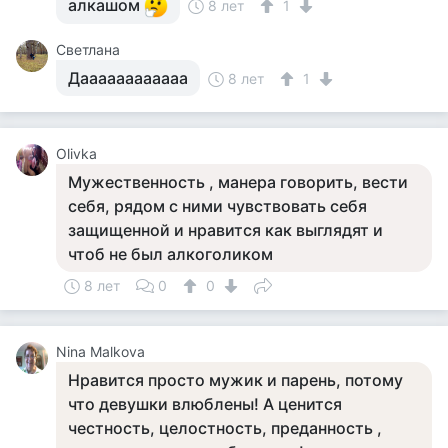
алкашом
8 лет
1
Светлана
Даааааааааааа
8 лет
1
Olivka
Мужественность , манера говорить, вести
себя, рядом с ними чувствовать себя
защищенной и нравится как выглядят и
чтоб не был алкоголиком
8 лет
0
0
Nina Malkova
Нравится просто мужик и парень, потому
что девушки влюблены! А ценится
честность, целостность, преданность ,