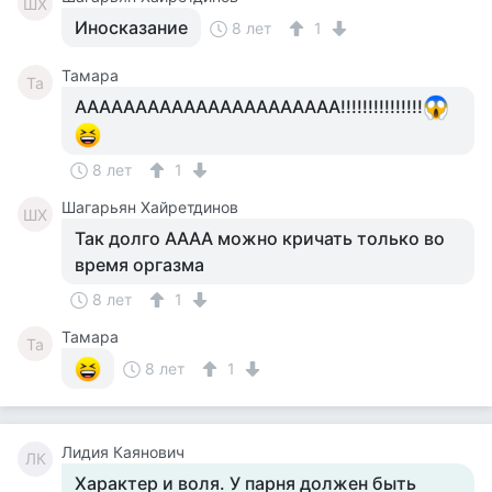
ШХ
Иносказание
8 лет
1
Тамара
Та
АААААААААААААААААААААА!!!!!!!!!!!!!!!
8 лет
1
Шагарьян Хайретдинов
ШХ
Так долго АААА можно кричать только во
время оргазма
8 лет
1
Тамара
Та
8 лет
1
Лидия Каянович
ЛК
Характер и воля. У парня должен быть