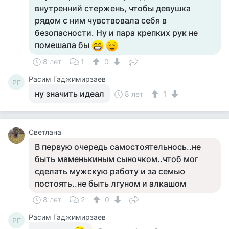
внутренний стержень, чтобы девушка
рядом с ним чувствовала себя в
безопасности. Ну и пара крепких рук не
помешала бы
8 лет
1
0
Расим Гаджимирзаев
РГ
ну значить идеал
8 лет
1
Светлана
В первую очередь самостоятельнось..не
быть маменькиным сыночком..чтоб мог
сделать мужскую работу и за семью
постоять..не быть лгуном и алкашом
8 лет
2
0
Расим Гаджимирзаев
РГ