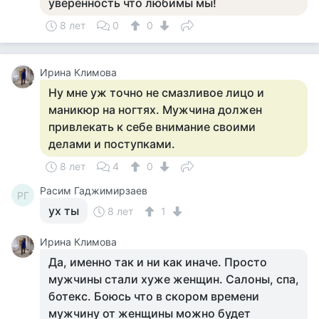
уверенность что любимы мы!
8 лет
0
0
Ирина Климова
Ну мне уж точно не смазливое лицо и
маникюр на ногтях. Мужчина должен
привлекать к себе внимание своими
делами и поступками.
8 лет
4
0
Расим Гаджимирзаев
РГ
ух ты
8 лет
1
Ирина Климова
Да, именно так и ни как иначе. Просто
мужчины стали хуже женщин. Салоны, спа,
ботекс. Боюсь что в скором времени
мужчину от женщины можно будет