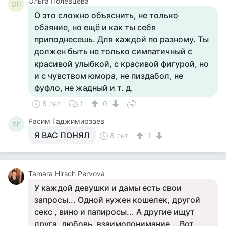
Ольга Полевцева
ОП
О это сложно объяснить, не только
обаяние, но ещё и как ты себя
приподнесешь. Для каждой по разному. Ты
должен быть не только симпатичный с
красивой улыбкой, с красивой фигурой, но
и с чувством юмора, не пиздабол, не
фуфло, не жадный и т. д.
8 лет
1
0
Расим Гаджимирзаев
РГ
Я ВАС ПОНЯЛ
8 лет
1
Tamara Hirsch Pervova
У каждой девушки и дамы есть свои
запросы... Одной нужен кошелек, другой
секс , вино и папиросы... А другие ищут
друга, любовь, взаимопонимание ...Вот