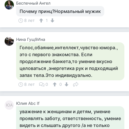
Беспечный Ангел
Почему принц?Нормальный мужик
8 лет
1
Нина Гущ9Ина
Голос,обаяние,интеллект,чувство юмора.,
это с первого знакомства. Если
продолжение банкета,то умение вкусно
целоваться ,энергетика рук и подходящий
запах тела.Это индивидуально.
8 лет
0
0
Юлия Abc If
ЮA
уважение к женщинам и детям, умение
проявлять заботу, ответственность, умение
видеть и слышать другого /а не только