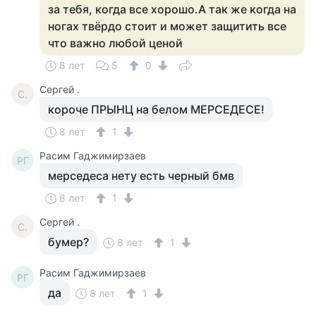
за тебя, когда все хорошо.А так же когда на
ногах твёрдо стоит и может защитить все
что важно любой ценой
8 лет
5
0
Сергей .
С.
короче ПРЫНЦ на белом МЕРСЕДЕСЕ!
8 лет
1
Расим Гаджимирзаев
РГ
мерседеса нету есть черный бмв
8 лет
1
Сергей .
С.
бумер?
8 лет
1
Расим Гаджимирзаев
РГ
да
8 лет
1