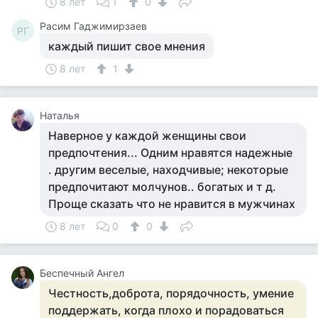
8 лет
1
0
Расим Гаджимирзаев
РГ
каждый пишит свое мнения
8 лет
1
Наталья
Наверное у каждой женщины свои
предпочтения... Одним нравятся надежные
. другим веселые, находчивые; некоторые
предпочитают молчунов.. богатых и т д.
Проще сказать что не нравится в мужчинах
8 лет
0
0
Беспечный Ангел
Честность,доброта, порядочность, умение
поддержать, когда плохо и порадоваться