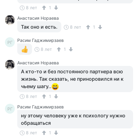
8 лет
1
Анастасия Нораева
Так оно и есть.
8 лет
1
Расим Гаджимирзаев
РГ
8 лет
1
Анастасия Нораева
А кто-то и без постоянного партнера всю
жизнь. Так сказать, не приноровился ни к
чьему шагу..
8 лет
1
Расим Гаджимирзаев
РГ
ну этому человеку уже к психологу нужно
обращаться
8 лет
1