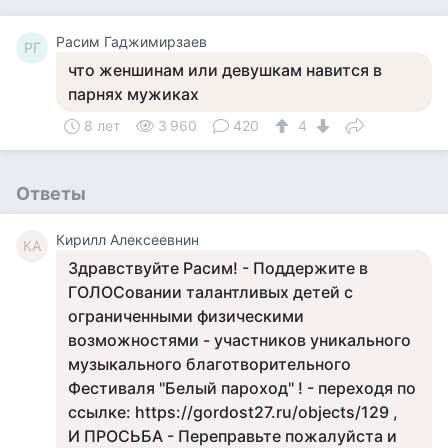
Расим Гаджимирзаев
РГ
что женшинам или девушкам навится в
парнях мужиках
8 лет
3 960
420
4
Ответы
Кирилл Алексеевнин
КА
Здравствуйте Расим! - Поддержите в
ГОЛОСовании талантливых детей с
ограниченными физическими
возможностями - участников уникального
музыкального благотворительного
Фестиваля "Белый пароход" ! - переходя по
ссылке: https://gordost27.ru/objects/129 ,
И ПРОСЬБА - Переправьте пожалуйста и