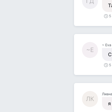
ГД
Т
5
~ Eva
~E
С
5
Лиана
ЛК
я