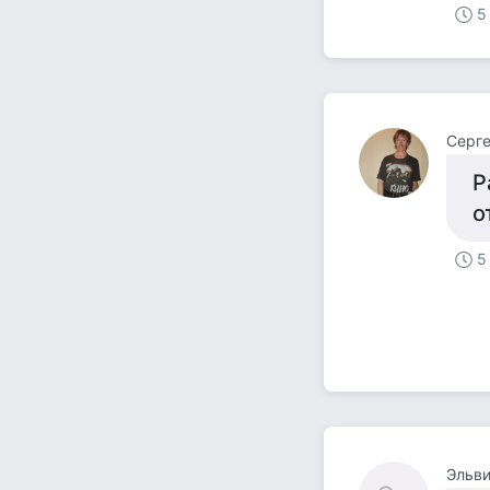
5
Серге
Р
о
5
Эльв