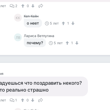
 лет
2
0
Кеn Кейн
КК
о неет
5 лет
1
Лариса Ветлугина
ЛВ
почему?
5 лет
1
ия
адуешься что поздравить некого?
то реально страшно
 лет
1
0