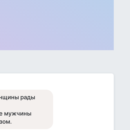
женщины рады
вые мужчины
зом.