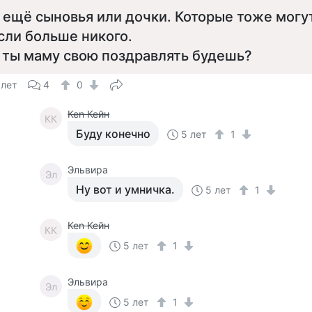
 ещё сыновья или дочки. Которые тоже могу
сли больше никого.
 ты маму свою поздравлять будешь?
 лет
4
0
Кеn Кейн
КК
Буду конечно
5 лет
1
Эльвира
Эл
Ну вот и умничка.
5 лет
1
Кеn Кейн
КК
5 лет
1
Эльвира
Эл
5 лет
1