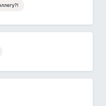
оллегу?!