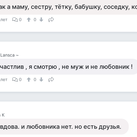
ак а маму, сестру, тётку, бабушку, соседку, к
 лет
0
0
 Lansca ~
частлив , я смотрю , не муж и не любовник !
 лет
0
0
 К
 вдова. и любовника нет. но есть друзья.