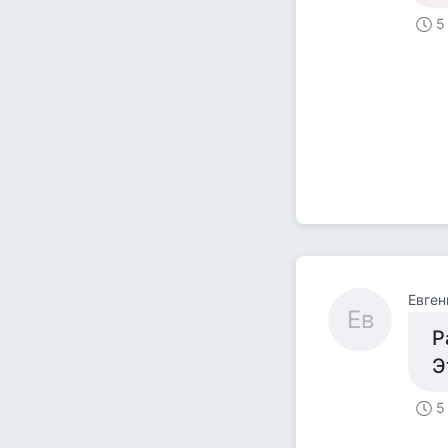
5
Евген
Ев
Р
Э
5