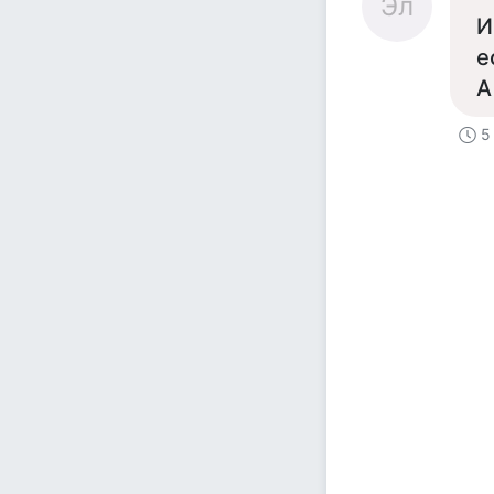
Эл
И
е
А
5