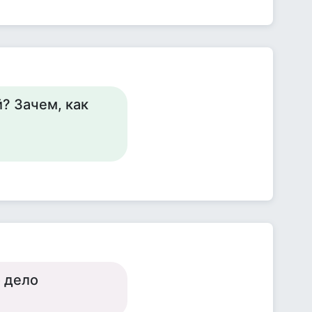
й? Зачем, как
о дело