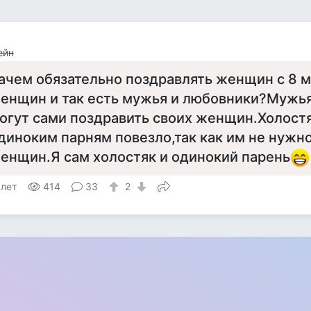
ейн
ачем обязательно поздравлять женщин с 8 м
енщин и так есть мужья и любовники?Мужь
огут сами поздравить своих женщин.Холост
диноким парням повезло,так как им не нужн
енщин.Я сам холостяк и одинокий парень
 лет
414
33
2