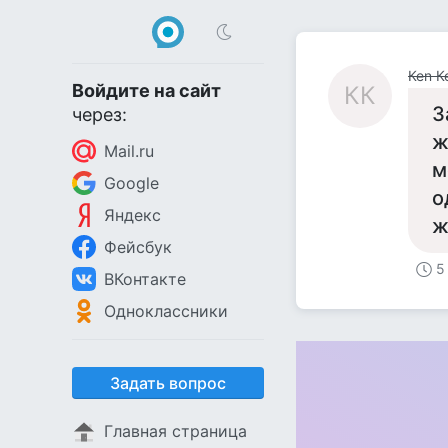
Кеn К
Войдите на сайт
КК
З
через:
ж
Mail.ru
м
Google
о
Яндекс
ж
Фейсбук
5
ВКонтакте
Одноклассники
Задать вопрос
Главная страница