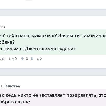
ина
 У тебя папа, мама был? Зачем ты такой зло
обака?
з фильма «Джентльмены удачи»
 лет
0
0
а Ветлугина
ак ведь никто не заставляет поздравлять, эт
обровольное