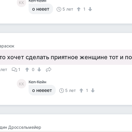
Кеn Кейн
КК
о нееет
5 лет
1
Тарасюк
то хочет сделать приятное женщине тот и п
 лет
1
0
Кеn Кейн
КК
о неееет
5 лет
1
один Дроссельмейер