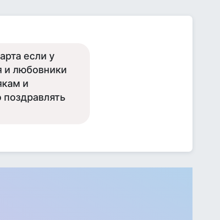
арта если у
я и любовники
якам и
о поздравлять