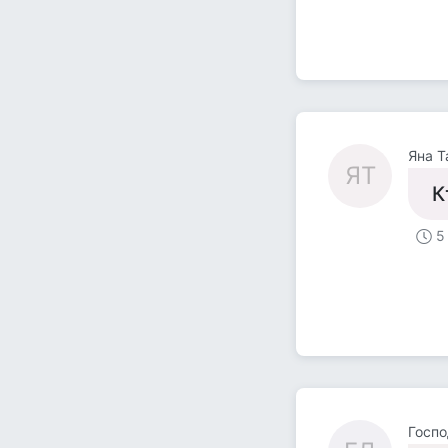
Яна 
ЯТ
К
5
Госп