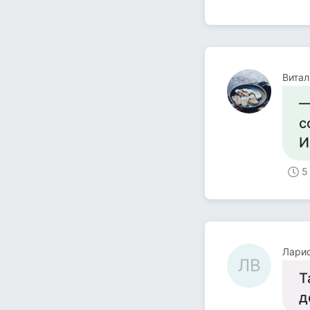
Витал
—
с
И
5
Ларис
ЛВ
Т
д