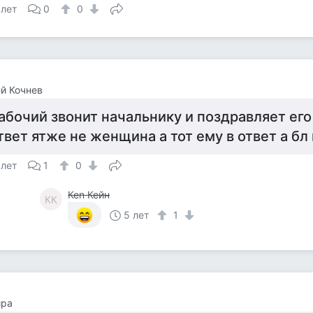
 лет
0
0
й Кочнев
абочий звонит начальнику и поздравляет его 
твет ятже не женщина а тот ему в ответ а бл
 лет
1
0
Кеn Кейн
КК
5 лет
1
ира